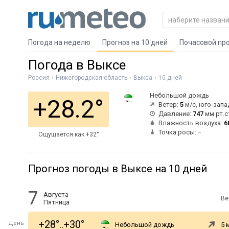
Погода на неделю
Прогноз на 10 дней
Почасовой пр
Погода в Выксе
Россия
Нижегородская область
Выкса
10 дней
Небольшой дождь
+28.2°
Ветер:
5
м/с, юго-зап
Давление:
747
мм рт.с
Влажность воздуха:
6
Точка росы: −
Ощущается как +32°
Прогноз погоды в Выксе на 10 дней
7
Августа
Ве
Пятница
+28°..+30°
День
Небольшой дождь
5 