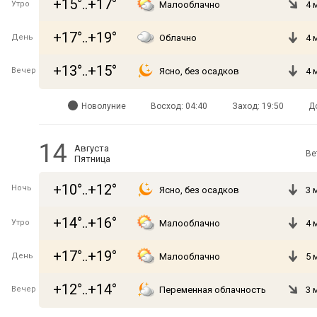
+15°..+17°
Утро
Малооблачно
4 
+17°..+19°
День
Облачно
4 
+13°..+15°
Вечер
Ясно, без осадков
4 
Новолуние
Восход: 04:40
Заход: 19:50
Д
14
Августа
Ве
Пятница
+10°..+12°
Ночь
Ясно, без осадков
3 
+14°..+16°
Утро
Малооблачно
4 
+17°..+19°
День
Малооблачно
5 
+12°..+14°
Вечер
Переменная облачность
3 