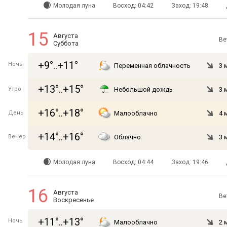
Молодая луна
Восход: 04:42
Заход: 19:48
15
Августа
Ве
Суббота
+9°..+11°
Ночь
Переменная облачность
3 
+13°..+15°
Утро
Небольшой дождь
3 
+16°..+18°
День
Малооблачно
4 
+14°..+16°
Вечер
Облачно
3 
Молодая луна
Восход: 04:44
Заход: 19:46
16
Августа
Ве
Воскресенье
+11°..+13°
Ночь
Малооблачно
2 