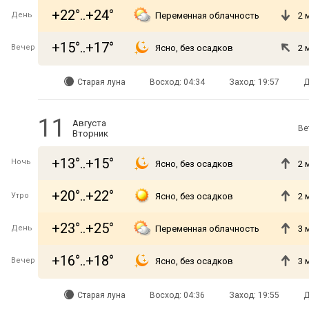
+22°..+24°
День
Переменная облачность
2 
+15°..+17°
Вечер
Ясно, без осадков
2 
Старая луна
Восход: 04:34
Заход: 19:57
Д
11
Августа
Ве
Вторник
+13°..+15°
Ночь
Ясно, без осадков
2 
+20°..+22°
Утро
Ясно, без осадков
2 
+23°..+25°
День
Переменная облачность
3 
+16°..+18°
Вечер
Ясно, без осадков
3 
Старая луна
Восход: 04:36
Заход: 19:55
Д