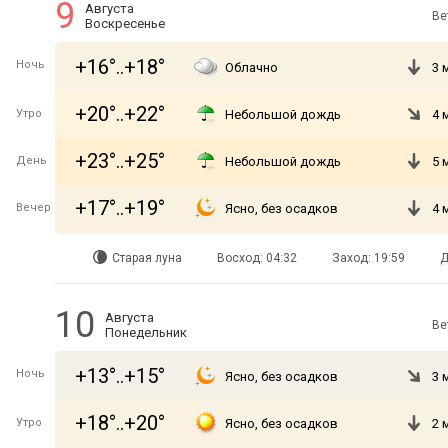
9
Августа
Ве
Воскресенье
+16°..+18°
Ночь
Облачно
3 
+20°..+22°
Утро
Небольшой дождь
4 
+23°..+25°
День
Небольшой дождь
5 
+17°..+19°
Вечер
Ясно, без осадков
4 
Старая луна
Восход: 04:32
Заход: 19:59
Д
10
Августа
Ве
Понедельник
+13°..+15°
Ночь
Ясно, без осадков
3 
+18°..+20°
Утро
Ясно, без осадков
2 