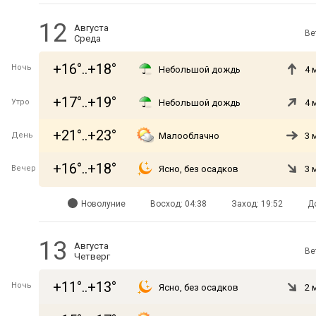
12
Августа
Ве
Среда
+16°..+18°
Ночь
Небольшой дождь
4 
+17°..+19°
Утро
Небольшой дождь
4 
+21°..+23°
День
Малооблачно
3 
+16°..+18°
Вечер
Ясно, без осадков
3 
Новолуние
Восход: 04:38
Заход: 19:52
Д
13
Августа
Ве
Четверг
+11°..+13°
Ночь
Ясно, без осадков
2 