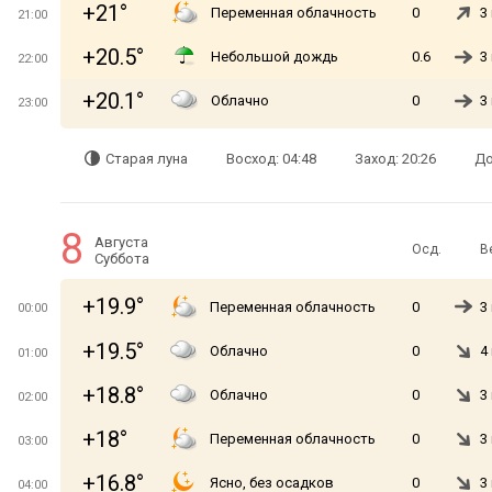
+21°
Переменная облачность
0
3
21:00
+20.5°
Небольшой дождь
0.6
3
22:00
+20.1°
Облачно
0
3
23:00
Старая луна
Восход: 04:48
Заход: 20:26
До
8
Августа
Осд.
В
Суббота
+19.9°
Переменная облачность
0
3
00:00
+19.5°
Облачно
0
4
01:00
+18.8°
Облачно
0
3
02:00
+18°
Переменная облачность
0
3
03:00
+16.8°
Ясно, без осадков
0
3
04:00