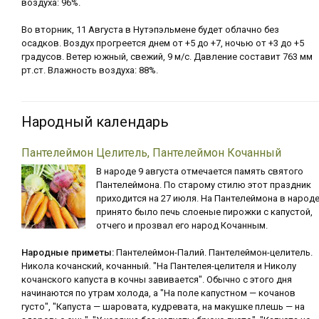
воздуха: 96%.
Во вторник, 11 Августа в Нутэпэльмене будет облачно без
осадков. Воздух прогреется днем от +5 до +7, ночью от +3 до +5
градусов. Ветер южный, свежий, 9 м/с. Давление составит 763 мм
рт.ст. Влажность воздуха: 88%.
Народный календарь
Пантелеймон Целитель, Пантелеймон Кочанный
В народе 9 августа отмечается память святого
Пантелеймона. По старому стилю этот праздник
приходится на 27 июля. На Пантелеймона в народ
принято было печь слоеные пирожки с капустой,
отчего и прозвал его народ Кочанным.
Народные приметы:
Пантелеймон-Палий. Пантелеймон-целитель.
Никола кочанский, кочанный. "На Пантелея-целителя и Николу
кочанского капуста в кочны завивается". Обычно с этого дня
начинаются по утрам холода, а "На поле капустном — кочанов
густо", "Капуста — шаровата, кудревата, на макушке плешь — на