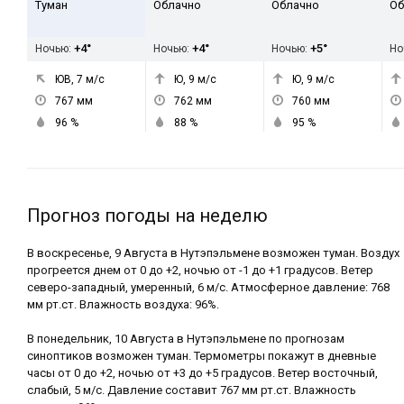
Туман
Облачно
Облачно
Об
+4°
+4°
+5°
Ночью:
Ночью:
Ночью:
Но
ЮВ, 7
м/с
Ю, 9
м/с
Ю, 9
м/с
767
мм
762
мм
760
мм
96
%
88
%
95
%
Прогноз погоды на неделю
В воскресенье, 9 Августа в Нутэпэльмене возможен туман. Воздух
прогреется днем от 0 до +2, ночью от -1 до +1 градусов. Ветер
северо-западный, умеренный, 6 м/с. Атмосферное давление: 768
мм рт.ст. Влажность воздуха: 96%.
В понедельник, 10 Августа в Нутэпэльмене по прогнозам
синоптиков возможен туман. Термометры покажут в дневные
часы от 0 до +2, ночью от +3 до +5 градусов. Ветер восточный,
слабый, 5 м/с. Давление составит 767 мм рт.ст. Влажность