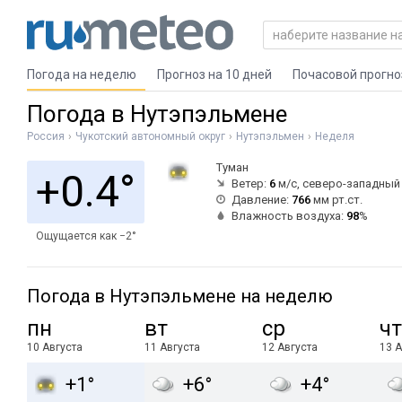
Погода на неделю
Прогноз на 10 дней
Почасовой прогно
Погода в Нутэпэльмене
Россия
Чукотский автономный округ
Нутэпэльмен
Неделя
Туман
+0.4°
Ветер:
6
м/с, северо-западный
Давление:
766
мм рт.ст.
Влажность воздуха:
98
%
Ощущается как −2°
Погода в Нутэпэльмене на неделю
пн
вт
ср
чт
10 Августа
11 Августа
12 Августа
13 А
+1°
+6°
+4°