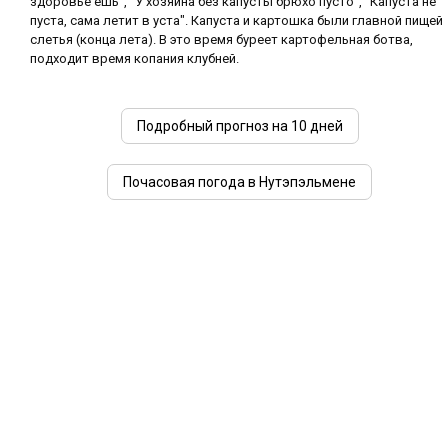
здоровье ешь", "У хозяина без капусты брюхо пусто", "Капуста не
пуста, сама летит в уста". Капуста и картошка были главной пищей
слетья (конца лета). В это время буреет картофельная ботва,
подходит время копания клубней.
Подробный прогноз на 10 дней
Почасовая погода в Нутэпэльмене