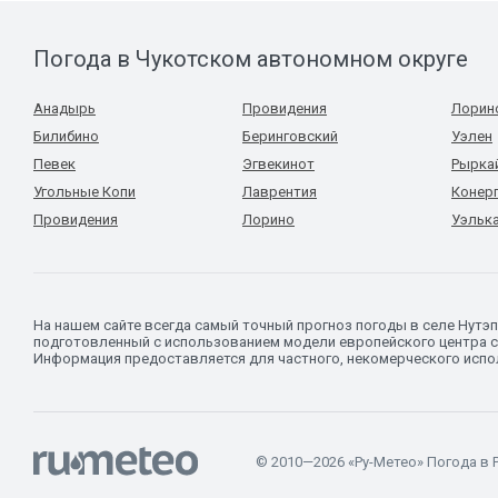
Погода в Чукотском автономном округе
Анадырь
Провидения
Лорин
Билибино
Беринговский
Уэлен
Певек
Эгвекинот
Рырка
Угольные Копи
Лаврентия
Конер
Провидения
Лорино
Уэльк
На нашем сайте всегда самый точный прогноз погоды в селе Нутэп
подготовленный с использованием модели европейского центра с
Информация предоставляется для частного, некомерческого испол
© 2010—2026 «Ру-Метео» Погода в 