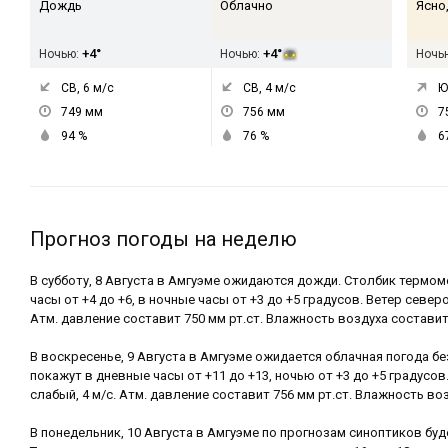
Дождь
Облачно
Ясно
+4°
+4°
Ночью:
Ночью:
Ночь
СВ, 6
м/с
СВ, 4
м/с
Ю
749
мм
756
мм
7
94
%
76
%
6
Прогноз погоды на неделю
В субботу, 8 Августа в Амгуэме ожидаются дожди. Столбик термо
часы от +4 до +6, в ночные часы от +3 до +5 градусов. Ветер север
Атм. давление составит 750 мм рт.ст. Влажность воздуха составит
В воскресенье, 9 Августа в Амгуэме ожидается облачная погода б
покажут в дневные часы от +11 до +13, ночью от +3 до +5 градусо
слабый, 4 м/с. Атм. давление составит 756 мм рт.ст. Влажность воз
В понедельник, 10 Августа в Амгуэме по прогнозам синоптиков буде