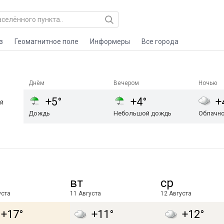
з
Геомагнитное поле
Информеры
Все города
Днём
Вечером
Ночью
+5°
+4°
+
й
Дождь
Небольшой дождь
Облачн
вт
ср
уста
11 Августа
12 Августа
+17°
+11°
+12°