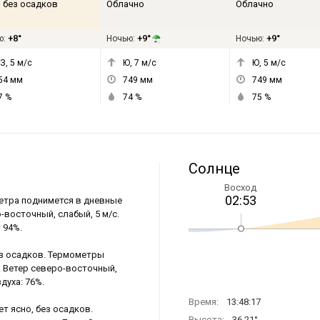
, без осадков
Облачно
Облачно
+8°
+9°
+9°
ю:
Ночью:
Ночью:
З, 5
м/с
Ю, 7
м/с
Ю, 5
м/с
54
мм
749
мм
749
мм
7
%
74
%
75
%
Солнце
Восход
02:53
метра поднимется в дневные
о-восточный, слабый, 5 м/с.
 94%.
ез осадков. Термометры
в. Ветер северо-восточный,
духа: 76%.
Время:
13:48:17
т ясно, без осадков.
Высота:
36.21°