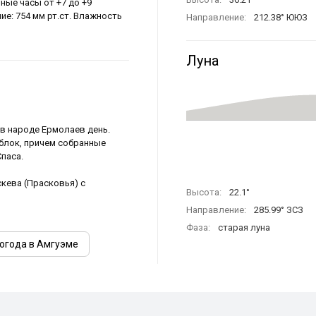
ные часы от +7 до +9
ие: 754 мм рт.ст. Влажность
Направление:
212.38° ЮЮЗ
Луна
 в народе Ермолаев день.
блок, причем собранные
паса.
кева (Прасковья) с
Высота:
22.1°
Направление:
285.99° ЗСЗ
Фаза:
старая луна
огода в Амгуэме