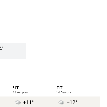
4°
о
чт
пт
13 Августа
14 Августа
+11°
+12°