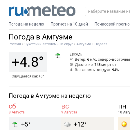
Погода на неделю
Прогноз на 10 дней
Почасовой прогно
Погода в Амгуэме
Россия
Чукотский автономный округ
Амгуэма
Неделя
Дождь
+4.8°
Ветер:
6
м/с, северо-восточны
Давление:
748
мм рт.ст.
Влажность воздуха:
94
%
Ощущается как +3°
Погода в Амгуэме на неделю
сб
вс
пн
8 Августа
9 Августа
10 Авг
+5°
+12°