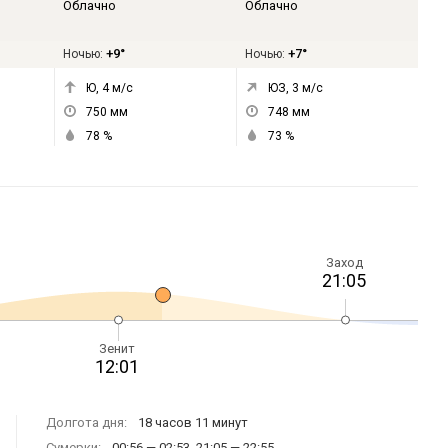
Облачно
Облачно
+9°
+7°
Ночью:
Ночью:
Ю, 4
м/с
ЮЗ, 3
м/с
750
мм
748
мм
78
%
73
%
Заход
21:05
Зенит
12:01
Долгота дня:
18 часов 11 минут
Сумерки:
00:56 — 02:53, 21:05 — 22:55