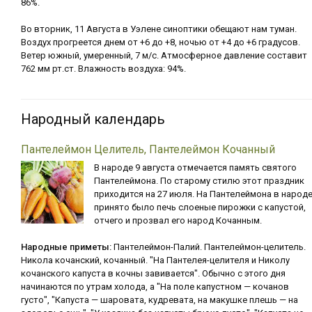
86%.
Во вторник, 11 Августа в Уэлене синоптики обещают нам туман.
Воздух прогреется днем от +6 до +8, ночью от +4 до +6 градусов.
Ветер южный, умеренный, 7 м/с. Атмосферное давление составит
762 мм рт.ст. Влажность воздуха: 94%.
Народный календарь
Пантелеймон Целитель, Пантелеймон Кочанный
В народе 9 августа отмечается память святого
Пантелеймона. По старому стилю этот праздник
приходится на 27 июля. На Пантелеймона в народ
принято было печь слоеные пирожки с капустой,
отчего и прозвал его народ Кочанным.
Народные приметы:
Пантелеймон-Палий. Пантелеймон-целитель.
Никола кочанский, кочанный. "На Пантелея-целителя и Николу
кочанского капуста в кочны завивается". Обычно с этого дня
начинаются по утрам холода, а "На поле капустном — кочанов
густо", "Капуста — шаровата, кудревата, на макушке плешь — на