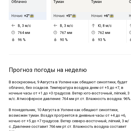
Облачно
Туман
Туман
+2°
+5°
+6°
Ночью:
Ночью:
Ночью:
В, 3
м/с
В, 3
м/с
Ю, 8
м/с
764
мм
767
мм
762
мм
96
%
90
%
93
%
Прогноз погоды на неделю
В воскресенье, 9 Августа в Уэлене как обещают синоптики, будет
облачно, без осадков. Температура воздуха днем от +5 до +7, в
ночные часы от +1 до +3 градусов. Ветер юго-восточный, лёгкий, 3
м/с. Атмосферное давление: 764 мм рт.ст. Влажность воздуха: 96%
В понедельник, 10 Августа в Уэлене как обещают синоптики,
возможен туман. Воздух прогреется в дневные часы от +4 до +6,
ночью от +5 до +7 градусов. Ветер северо-восточный, лёгкий, 3 м/
с. Давление составит 766 мм рт.ст. Влажность воздуха составит