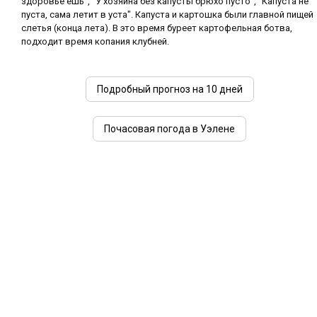
здоровье ешь", "У хозяина без капусты брюхо пусто", "Капуста не
пуста, сама летит в уста". Капуста и картошка были главной пищей
слетья (конца лета). В это время буреет картофельная ботва,
подходит время копания клубней.
Подробный прогноз на 10 дней
Почасовая погода в Уэлене