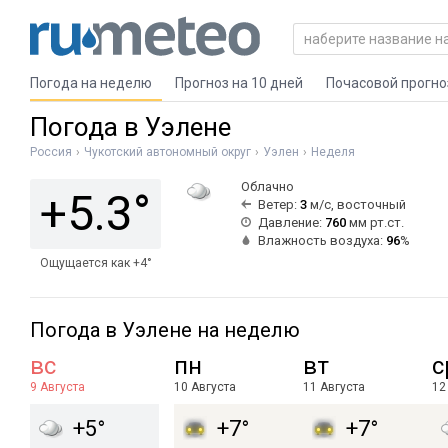
Погода на неделю
Прогноз на 10 дней
Почасовой прогно
Погода в Уэлене
Россия
Чукотский автономный округ
Уэлен
Неделя
Облачно
+5.3°
Ветер:
3
м/с, восточный
Давление:
760
мм рт.ст.
Влажность воздуха:
96
%
Ощущается как +4°
Погода в Уэлене на неделю
вс
пн
вт
с
9 Августа
10 Августа
11 Августа
12
+5°
+7°
+7°