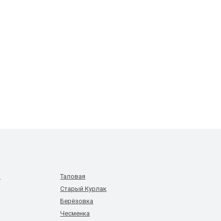
й
Таловая
Старый Курлак
Берёзовка
Чесменка