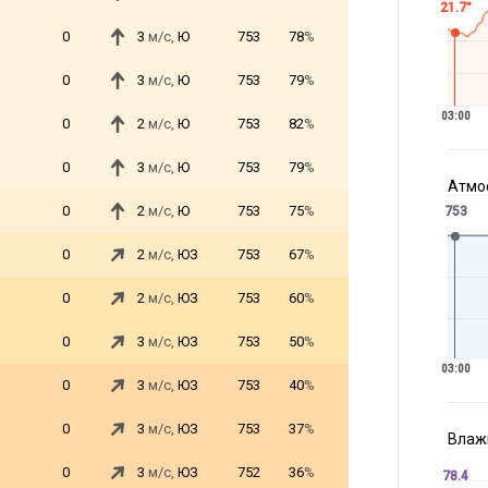
21.7°
0
3
м/с,
Ю
753
78
%
0
3
м/с,
Ю
753
79
%
03:00
0
2
м/с,
Ю
753
82
%
0
3
м/с,
Ю
753
79
%
Атмос
0
2
м/с,
Ю
753
75
%
753
0
2
м/с,
ЮЗ
753
67
%
0
2
м/с,
ЮЗ
753
60
%
0
3
м/с,
ЮЗ
753
50
%
03:00
0
3
м/с,
ЮЗ
753
40
%
0
3
м/с,
ЮЗ
753
37
%
Влажн
0
3
м/с,
ЮЗ
752
36
%
78.4