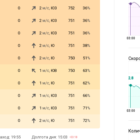
0
2
м/с,
ЮЗ
752
36
%
0
2
м/с,
ЮЗ
751
36
%
0
2
м/с,
ЮЗ
751
36
%
03:00
0
2
м/с,
Ю
751
38
%
0
2
м/с,
Ю
750
51
%
Скоро
0
1
м/с,
ЮВ
750
63
%
2.8
0
1
м/с,
Ю
751
62
%
0
1
м/с,
ЮЗ
751
66
%
0
1
м/с,
ЮЗ
751
71
%
03:00
0
2
м/с,
Ю
751
72
%
Коли
аход: 19:55
Долгота дня: 15:03
−03:18