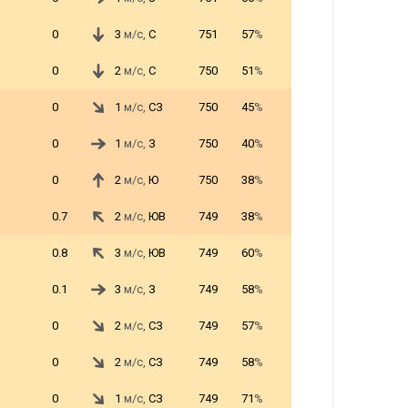
0
3
м/с,
С
751
57
%
0
2
м/с,
С
750
51
%
0
1
м/с,
СЗ
750
45
%
0
1
м/с,
З
750
40
%
0
2
м/с,
Ю
750
38
%
0.7
2
м/с,
ЮВ
749
38
%
0.8
3
м/с,
ЮВ
749
60
%
0.1
3
м/с,
З
749
58
%
0
2
м/с,
СЗ
749
57
%
0
2
м/с,
СЗ
749
58
%
0
1
м/с,
СЗ
749
71
%