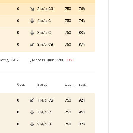
0
3
м/с,
СЗ
750
76
%
0
6
м/с,
С
750
74
%
0
3
м/с,
С
750
83
%
0
3
м/с,
СВ
750
87
%
аход: 19:53
Долгота дня: 15:00
−03:20
Осд.
Ветер
Давл.
Влж.
0
1
м/с,
СВ
750
92
%
0
1
м/с,
С
750
95
%
0
2
м/с,
С
750
97
%