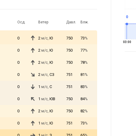
0
Осд.
Ветер
Давл.
Влж.
0
2
м/с,
Ю
750
73
%
03:00
0
2
м/с,
Ю
750
77
%
0
2
м/с,
Ю
750
78
%
0
2
м/с,
СЗ
751
81
%
0
1
м/с,
С
751
83
%
0
1
м/с,
ЮВ
750
84
%
0
2
м/с,
Ю
750
82
%
0
1
м/с,
Ю
751
73
%
0
1
м/с,
З
751
65
%