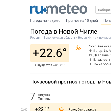
Погода на неделю
Прогноз на 10 дней
Поч
Погода в Новой Чигле
Россия
Воронежская область
Новая Чигла
по часа
Ясно, без оса
+22.6°
Ветер:
3
м/
Давление:
Влажность
Точка росы
Ощущается как +26°
Почасовой прогноз погоды в Но
7
Августа
Пятница
+22.1°
Ясно, без осадков
02:00