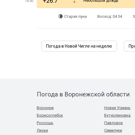
+26.7°
Небольшой дождь
14:00
Старая луна
Восход: 04:54
З
Погода в Новой Чигле на неделю
Пр
Погода в Воронежской области
Воронеж
Новая Усмань
Борисоглебск
Бутурлиновка
Россошь
Павловск
Лиски
Семилуки