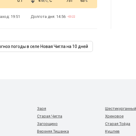
0.1
4
м/с,
С
751
63
%
аход: 19:51
Долгота дня: 14:56
−03:22
огноз погоды в селе Новая Чигла на 10 дней
Заря
Шестикурганны
Старая Чигла
Хреновое
Загорщино
Старая Тойда
Верхняя Тишанка
Кушлев