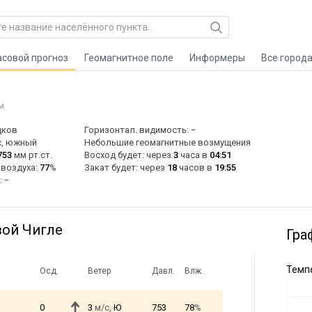
асовой прогноз
Геомагнитное поле
Информеры
Все город
м
дков
Горизонтал. видимость: −
с, южный
Небольшие геомагнитные возмущения
753
мм рт.ст.
Восход будет: через
3
часа в
04:51
 воздуха:
77
%
Закат будет: через
18
часов в
19:55
: −
вой Чигле
Гра
Темпе
Осд.
Ветер
Давл.
Влж.
0
3
м/с,
Ю
753
78
%