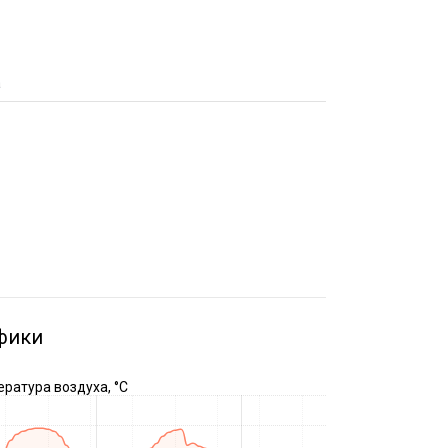
а
фики
ратура воздуха, °C