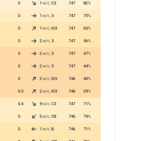
0
1
м/с,
СЗ
747
82
%
0
1
м/с,
З
747
75
%
0
1
м/с,
ЮЗ
747
65
%
0
2
м/с,
З
747
56
%
0
2
м/с,
З
747
47
%
0
2
м/с,
З
747
44
%
0
2
м/с,
ЮЗ
746
40
%
0.5
2
м/с,
ЮЗ
746
39
%
0.4
9
м/с,
СЗ
747
71
%
0
3
м/с,
СВ
746
79
%
0
1
м/с,
В
746
71
%