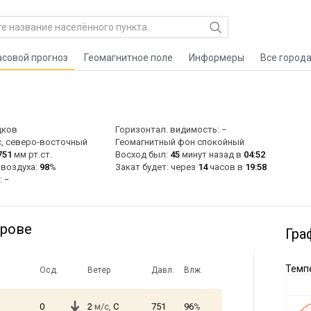
асовой прогноз
Геомагнитное поле
Информеры
Все город
дков
Горизонтал. видимость: −
, северо-восточный
Геомагнитный фон спокойный
751
мм рт.ст.
Восход был:
45
минут назад в
04:52
 воздуха:
98
%
Закат будет: через
14
часов в
19:58
: −
брове
Гра
Темпе
Осд.
Ветер
Давл.
Влж.
0
2
м/с,
С
751
96
%