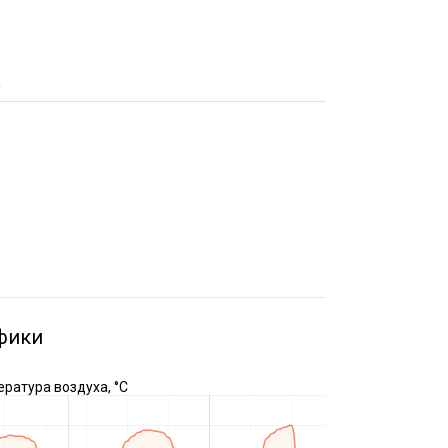
а
фики
ратура воздуха, °C