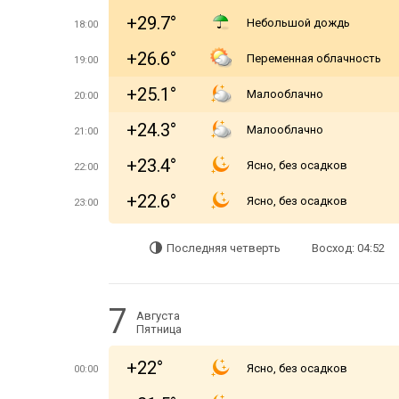
+29.7°
Небольшой дождь
18:00
+26.6°
Переменная облачность
19:00
+25.1°
Малооблачно
20:00
+24.3°
Малооблачно
21:00
+23.4°
Ясно, без осадков
22:00
+22.6°
Ясно, без осадков
23:00
Последняя четверть
Восход: 04:52
7
Августа
Пятница
+22°
Ясно, без осадков
00:00