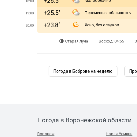
+26.5°
Малооблачно
18:00
+25.5°
Переменная облачность
19:00
+23.8°
Ясно, без осадков
20:00
Старая луна
Восход: 04:55
З
Погода в Боброве на неделю
Про
Погода в Воронежской области
Воронеж
Новая Усмань