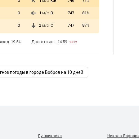
0
1
м/с,
ЮВ
746
71
%
0
1
м/с,
В
747
81
%
0
2
м/с,
С
747
87
%
аход: 19:54
Долгота дня: 14:59
−03:19
гноз погоды в городе Бобров на 10 дней
Лушниковка
Николо-Варвар