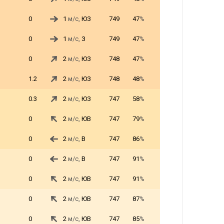
0
1
м/с,
ЮЗ
749
47
%
0
1
м/с,
З
749
47
%
0
2
м/с,
ЮЗ
748
47
%
1.2
2
м/с,
ЮЗ
748
48
%
0.3
2
м/с,
ЮЗ
747
58
%
0
2
м/с,
ЮВ
747
79
%
0
2
м/с,
В
747
86
%
0
2
м/с,
В
747
91
%
0
2
м/с,
ЮВ
747
91
%
0
2
м/с,
ЮВ
747
87
%
0
2
м/с,
ЮВ
747
85
%