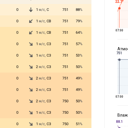
22.7°
0
1
м/с,
С
751
88
%
0
1
м/с,
СВ
751
79
%
07:00
0
1
м/с,
СВ
751
64
%
0
1
м/с,
СЗ
751
57
%
Атмос
751
0
1
м/с,
СЗ
751
53
%
0
2
м/с,
СЗ
751
50
%
0
2
м/с,
СЗ
751
49
%
0
2
м/с,
СЗ
751
49
%
07:00
0
2
м/с,
СЗ
750
50
%
0
1
м/с,
СЗ
750
50
%
Влажн
88.1
0
1
м/с,
СЗ
750
51
%