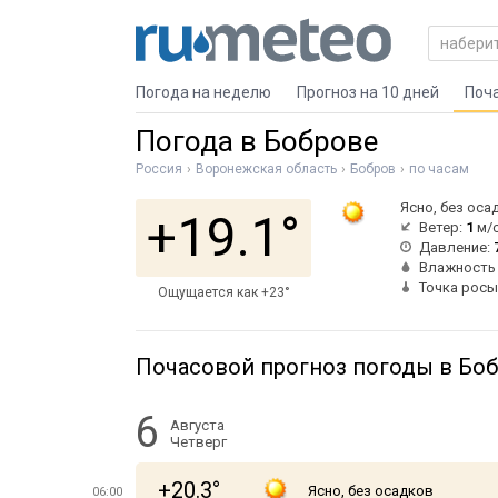
Погода на неделю
Прогноз на 10 дней
Поч
Погода в Боброве
Россия
Воронежская область
Бобров
по часам
Ясно, без оса
+19.1°
Ветер:
1
м/с
Давление:
Влажность
Точка росы
Ощущается как +23°
Почасовой прогноз погоды в Бо
6
Августа
Четверг
+20.3°
Ясно, без осадков
06:00