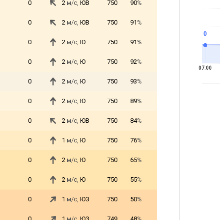
0
2
м/с,
ЮВ
750
90
%
0
2
м/с,
ЮВ
750
91
%
0
0
2
м/с,
Ю
750
91
%
0
2
м/с,
Ю
750
92
%
07:00
0
2
м/с,
Ю
750
93
%
0
2
м/с,
Ю
750
89
%
0
2
м/с,
ЮВ
750
84
%
0
1
м/с,
Ю
750
76
%
0
2
м/с,
Ю
750
65
%
0
2
м/с,
Ю
750
55
%
0
1
м/с,
ЮЗ
750
50
%
0
1
м/с,
ЮЗ
749
48
%