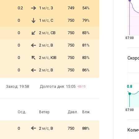
0.2
1
м/с,
З
749
54
%
0
1
м/с,
С
750
79
%
0
2
м/с,
СВ
750
83
%
07:00
0
2
м/с,
В
750
81
%
0
2
м/с,
ЮВ
750
83
%
Скоро
0
2
м/с,
В
750
86
%
Заход: 19:58
Долгота дня: 15:05
0.8
−03:15
07:00
Осд.
Ветер
Давл.
Влж.
0
2
м/с,
В
750
88
%
Коли