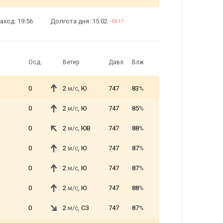
аход: 19:56
Долгота дня: 15:02
−03:17
Осд.
Ветер
Давл.
Влж.
0
2
м/с,
Ю
747
83
%
0
2
м/с,
Ю
747
85
%
0
2
м/с,
ЮВ
747
88
%
0
2
м/с,
Ю
747
87
%
0
2
м/с,
Ю
747
87
%
0
2
м/с,
Ю
747
88
%
0
2
м/с,
СЗ
747
87
%