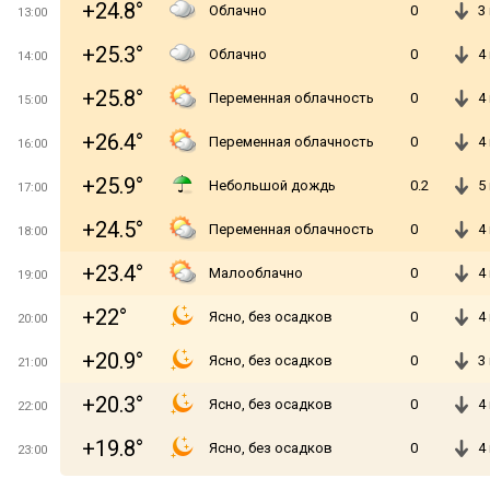
+24.8°
Облачно
0
3
13:00
+25.3°
Облачно
0
4
14:00
+25.8°
Переменная облачность
0
4
15:00
+26.4°
Переменная облачность
0
4
16:00
+25.9°
Небольшой дождь
0.2
5
17:00
+24.5°
Переменная облачность
0
4
18:00
+23.4°
Малооблачно
0
4
19:00
+22°
Ясно, без осадков
0
4
20:00
+20.9°
Ясно, без осадков
0
3
21:00
+20.3°
Ясно, без осадков
0
4
22:00
+19.8°
Ясно, без осадков
0
4
23:00