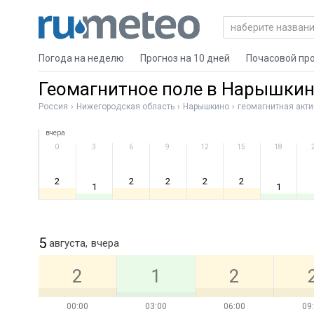
Погода на неделю
Прогноз на 10 дней
Почасовой пр
Геомагнитное поле в Нарышки
Россия
Нижегородская область
Нарышкино
геомагнитная акти
вчера
0
3
6
9
12
15
18
2
2
2
2
2
1
1
5
августа,
вчера
2
1
2
00:00
03:00
06:00
09