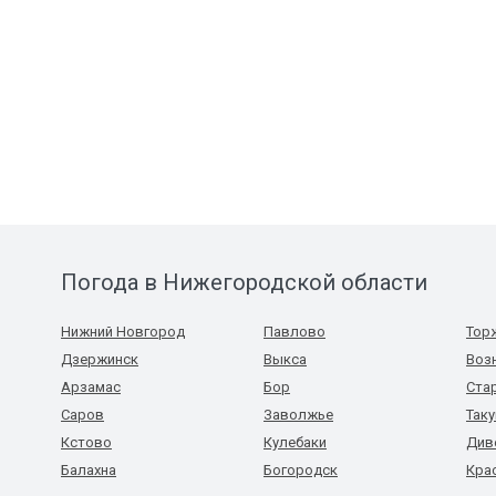
Погода в Нижегородской области
Нижний Новгород
Павлово
Тор
Дзержинск
Выкса
Воз
Арзамас
Бор
Ста
Саров
Заволжье
Так
Кстово
Кулебаки
Див
Балахна
Богородск
Кра