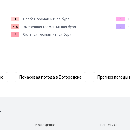
Слабая геомагнитная буря
4
8
Умеренная геомагнитная буря
5−6
9
Сильная геомагнитная буря
7
лю
Почасовая погода в Богородске
Прогноз погоды 
и
Колодкино
Решетиха