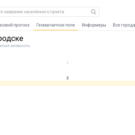
асовой прогноз
Геомагнитное поле
Информеры
Все город
родске
итная активность
0
2