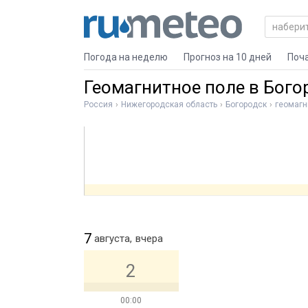
Погода на неделю
Прогноз на 10 дней
Поч
Геомагнитное поле в Бого
Россия
Нижегородская область
Богородск
геомагн
7
августа,
вчера
2
00:00