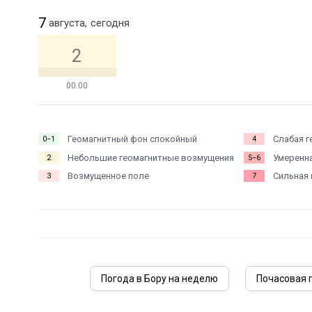
7
августа,
сегодня
2
00:00
Геомагнитный фон спокойный
Слабая г
0−1
4
Небольшие геомагнитные возмущения
Умеренна
2
5−6
Возмущенное поле
Сильная 
3
7
Погода в Бору на неделю
Почасовая 