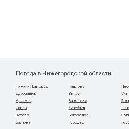
Погода в Нижегородской области
Нижний Новгород
Павлово
Нек
Дзержинск
Выкса
Сит
Арзамас
Заволжье
Бол
Саров
Кулебаки
Зел
Кстово
Богородск
Бол
Балахна
Городец
Гор