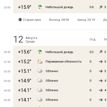
+15.9°
Небольшой дождь
0.6
3
23:00
Старая луна
Восход: 04:59
Заход: 20:19
До
12
Августа
Осд.
В
Среда
+15.6°
Небольшой дождь
0.2
3
00:00
+15.2°
Переменная облачность
0
3
01:00
+15.1°
Облачно
0
3
02:00
+14.9°
Облачно
0
4
03:00
+14.1°
Облачно
0
4
04:00
+14.1°
Облачно
0
4
05:00