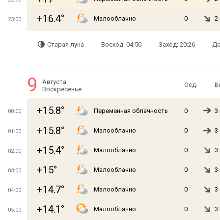
+16.4°
Малооблачно
0
2
23:00
Старая луна
Восход: 04:50
Заход: 20:26
До
9
Августа
Осд.
В
Воскресенье
+15.8°
Переменная облачность
0
3
00:00
+15.8°
Малооблачно
0
3
01:00
+15.4°
Малооблачно
0
3
02:00
+15°
Малооблачно
0
3
03:00
+14.7°
Малооблачно
0
3
04:00
+14.1°
Малооблачно
0
3
05:00