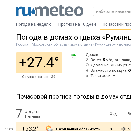
Погода на неделю
Прогноз на 10 дней
Почасовой пр
Погода в домах отдыха «Румян
Россия
Московская область
дома отдыха «Румянцево»
по час
Дождь
+27.4°
Ветер:
5
м/с, юго-зап
Давление:
739
мм рт.с
Влажность воздуха:
6
Точка росы: −
Ощущается как +30°
Почасовой прогноз погоды в домах отд
7
Августа
Осд.
В
Пятница
+23.2°
Переменная облачность
0
5
16:00