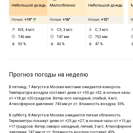
Небольшой дождь
Малооблачно
Небольшой дождь
+19°
+16°
+15°
Ночью:
Ночью:
Ночью:
ЮЗ, 4
м/с
СЗ, 3
м/с
С, 3
м/с
745
мм
747
мм
752
мм
55
%
43
%
47
%
Прогноз погоды на неделю
В пятницу, 7 Августа в Москве местами ожидается изморось.
Температура воздуха составит днем от +30 до +32, в ночные часы
от +18 до +20 градусов. Ветер юго-западный, слабый, 4 м/с.
Атмосферное давление: 745 мм рт.ст. Влажность воздуха: 55%.
В субботу, 8 Августа в Москве ожидается легкая облачность.
Термометры покажут днем от +25 до +27, в ночные часы от +15 до
+17 градусов. Ветер северо-западный, лёгкий, 3 м/с. Атмосферное
давление: 747 мм рт.ст. Влажность воздуха составит 43%.