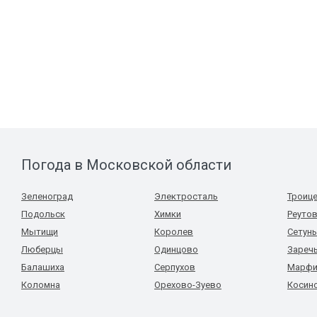
Погода в Московской области
Зеленоград
Электросталь
Троиц
Подольск
Химки
Реуто
Мытищи
Королев
Сетун
Люберцы
Одинцово
Зареч
Балашиха
Серпухов
Марфи
Коломна
Орехово-Зуево
Косин