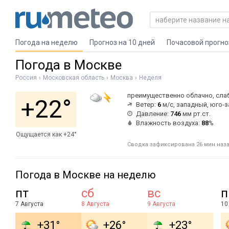
Погода на неделю
Прогноз на 10 дней
Почасовой прогно
Погода в Москве
Россия
Московская область
Москва
Неделя
преимущественно облачно, слаб
+22°
Ветер:
6
м/с, западный, юго-
Давление:
746
мм рт.ст.
Влажность воздуха:
88
%
Ощущается как +24°
Сводка зафиксирована 26 мин наза
Погода в Москве на неделю
пт
сб
вс
п
7 Августа
8 Августа
9 Августа
10
+31°
+26°
+23°