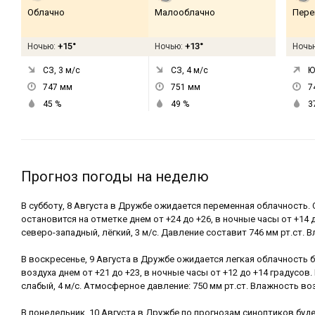
Облачно
Малооблачно
Пере
+15°
+13°
Ночью:
Ночью:
Ночь
СЗ, 3
м/с
СЗ, 4
м/с
Ю
747
мм
751
мм
7
45
%
49
%
3
Прогноз погоды на неделю
В субботу, 8 Августа в Дружбе ожидается переменная облачность.
остановится на отметке днем от +24 до +26, в ночные часы от +14 
северо-западный, лёгкий, 3 м/с. Давление составит 746 мм рт.ст. 
В воскресенье, 9 Августа в Дружбе ожидается легкая облачность 
воздуха днем от +21 до +23, в ночные часы от +12 до +14 градусов
слабый, 4 м/с. Атмосферное давление: 750 мм рт.ст. Влажность воз
В понедельник, 10 Августа в Дружбе по прогнозам синоптиков буде