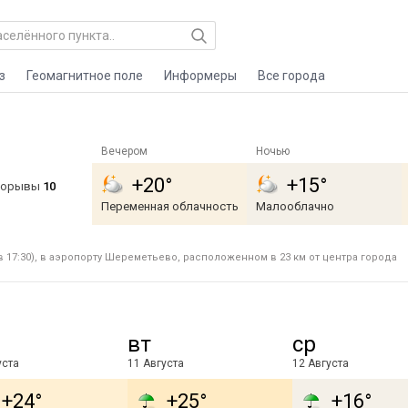
з
Геомагнитное поле
Информеры
Все города
Вечером
Ночью
+20°
+15°
 порывы
10
Переменная облачность
Малооблачно
 17:30), в аэропорту Шереметьево, расположенном в 23 км от центра города
вт
ср
уста
11 Августа
12 Августа
+24°
+25°
+16°