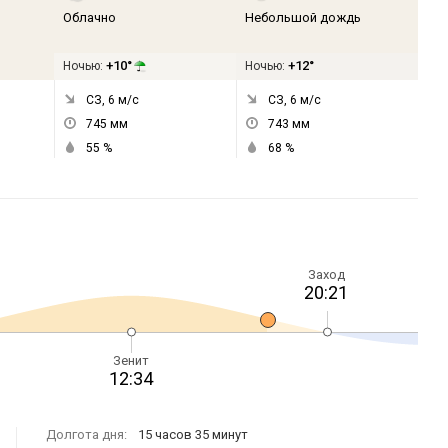
Облачно
Небольшой дождь
+10°
+12°
Ночью:
Ночью:
СЗ, 6
м/с
СЗ, 6
м/с
745
мм
743
мм
55
%
68
%
Заход
20:21
Зенит
12:34
Долгота дня:
15 часов 35 минут