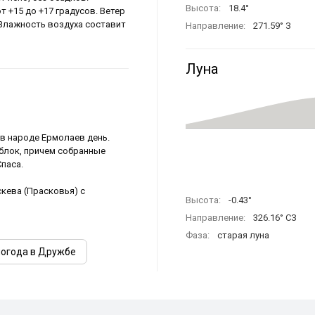
Высота:
18.4°
т +15 до +17 градусов. Ветер
. Влажность воздуха составит
Направление:
271.59° З
Луна
 в народе Ермолаев день.
блок, причем собранные
паса.
кева (Прасковья) с
Высота:
-0.43°
Направление:
326.16° СЗ
Фаза:
старая луна
погода в Дружбе