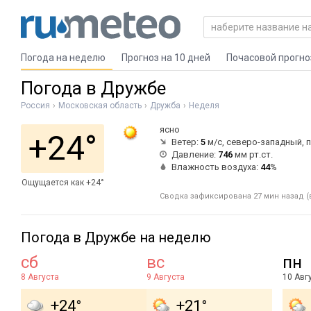
Погода на неделю
Прогноз на 10 дней
Почасовой прогно
Погода в Дружбе
Россия
Московская область
Дружба
Неделя
ясно
+24°
Ветер:
5
м/с, северо-западный,
Давление:
746
мм рт.ст.
Влажность воздуха:
44
%
Ощущается как +24°
Сводка зафиксирована 27 мин назад (в
Погода в Дружбе на неделю
сб
вс
пн
8 Августа
9 Августа
10 Авг
+24°
+21°