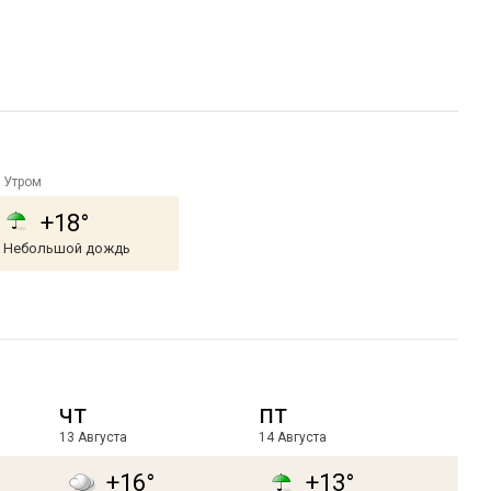
Утром
+18°
Небольшой дождь
чт
пт
13 Августа
14 Августа
+16°
+13°