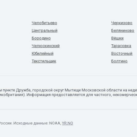
Челобитьево
Черкизово
Центральный
Беляниново
Бородино
Вёшки
Челюскинский
Тарасовка
Юбилейный
Восточный
Текстильщик
Болтино
ом пункте Дружба, городской округ Мытищи Московской области на не
икобритания). Информация предоставляется для частного, некомерческо
России. Исходные данные: NOAA,
YR.NO