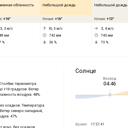
менная облачность
Небольшой дождь
Небольшой дождь
+16°
+16°
+13°
ю:
Ночью:
Ночью:
З, 3
м/с
Ю, 5
м/с
З, 4
м/с
48
мм
742
мм
743
мм
7
%
36
%
73
%
Солнце
Восход
04:46
 Столбик термометра
до +16 градусов. Ветер
Влажность воздуха: 48%.
без осадков. Температура
. Ветер северо-западный,
духа: 47%.
Время:
17:57:41
т ясно, без осадков.