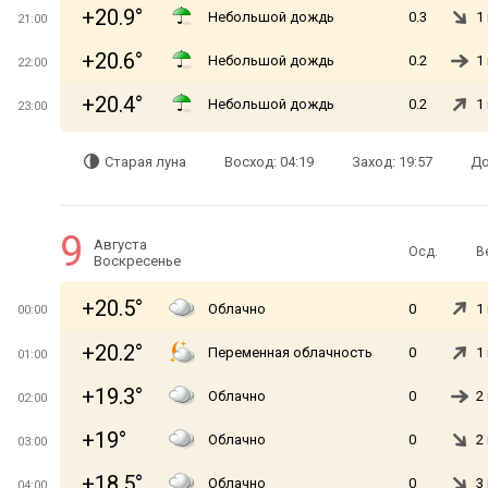
+20.9°
Небольшой дождь
0.3
1
21:00
+20.6°
Небольшой дождь
0.2
1
22:00
+20.4°
Небольшой дождь
0.2
1
23:00
Старая луна
Восход: 04:19
Заход: 19:57
До
9
Августа
Осд.
В
Воскресенье
+20.5°
Облачно
0
1
00:00
+20.2°
Переменная облачность
0
1
01:00
+19.3°
Облачно
0
2
02:00
+19°
Облачно
0
2
03:00
+18.5°
Облачно
0
3
04:00