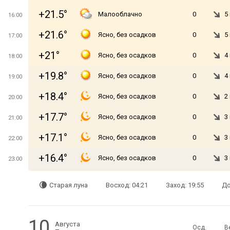
+21.5°
Малооблачно
0
5
16:00
+21.6°
Ясно, без осадков
0
5
17:00
+21°
Ясно, без осадков
0
4
18:00
+19.8°
Ясно, без осадков
0
4
19:00
+18.4°
Ясно, без осадков
0
2
20:00
+17.7°
Ясно, без осадков
0
3
21:00
+17.1°
Ясно, без осадков
0
3
22:00
+16.4°
Ясно, без осадков
0
3
23:00
Старая луна
Восход: 04:21
Заход: 19:55
До
10
Августа
Осд.
В