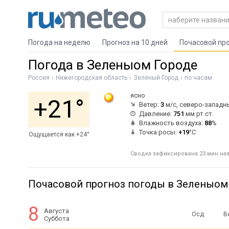
Погода на неделю
Прогноз на 10 дней
Почасовой пр
Погода в Зеленыом Городе
Россия
Нижегородская область
Зелёный Город
по часам
ясно
+21°
Ветер:
3
м/с, северо-западн
Давление:
751
мм рт.ст.
Влажность воздуха:
88
%
Точка росы:
+19
°C
Ощущается как +24°
Сводка зафиксирована 23 мин наза
Почасовой прогноз погоды в Зеленыом
8
Августа
Осд.
В
Суббота