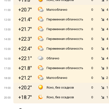
+19.8°
10:00
+20.7°
Малооблачно
0
4
11:00
+21.4°
Переменная облачность
0
4
12:00
+21.7°
Переменная облачность
0
4
13:00
+22.3°
Переменная облачность
0
4
14:00
+22.4°
Переменная облачность
0
4
15:00
+22.1°
Облачно
0
4
16:00
+21.8°
Переменная облачность
0
3
17:00
+21.2°
Малооблачно
0
2
18:00
+20.2°
Ясно, без осадков
0
1
19:00
+18.7°
Ясно, без осадков
0
1
20:00