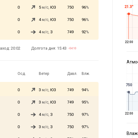
21.3°
0
5
м/с,
ЮЗ
750
96
%
0
4
м/с,
ЮЗ
750
96
%
0
4
м/с,
З
749
92
%
22:00
аход: 20:02
Долгота дня: 15:43
−04:10
Атмос
Осд.
Ветер
Давл.
Влж.
750
0
3
м/с,
ЮЗ
749
94
%
0
3
м/с,
ЮЗ
749
95
%
22:00
0
4
м/с,
З
750
97
%
0
3
м/с,
З
750
97
%
Влажн