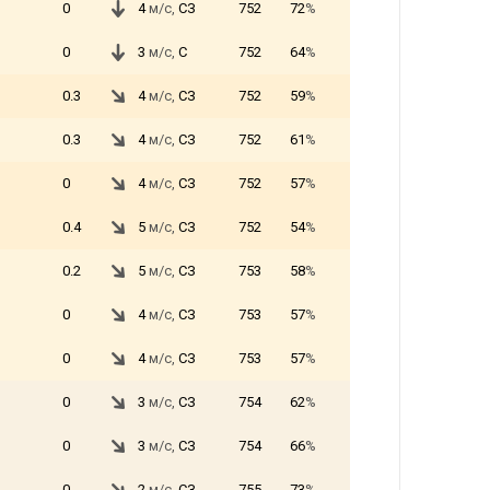
0
4
м/с,
СЗ
752
72
%
0
3
м/с,
С
752
64
%
0.3
4
м/с,
СЗ
752
59
%
0.3
4
м/с,
СЗ
752
61
%
0
4
м/с,
СЗ
752
57
%
0.4
5
м/с,
СЗ
752
54
%
0.2
5
м/с,
СЗ
753
58
%
0
4
м/с,
СЗ
753
57
%
0
4
м/с,
СЗ
753
57
%
0
3
м/с,
СЗ
754
62
%
0
3
м/с,
СЗ
754
66
%
0
2
м/с,
СЗ
755
73
%