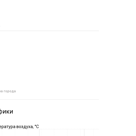
а
ра города
фики
ратура воздуха, °C