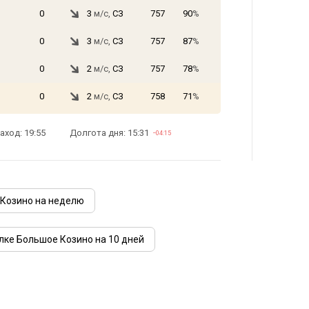
0
3
м/с,
СЗ
757
90
%
0
3
м/с,
СЗ
757
87
%
0
2
м/с,
СЗ
757
78
%
0
2
м/с,
СЗ
758
71
%
аход: 19:55
Долгота дня: 15:31
−04:15
 Козино на неделю
лке Большое Козино на 10 дней