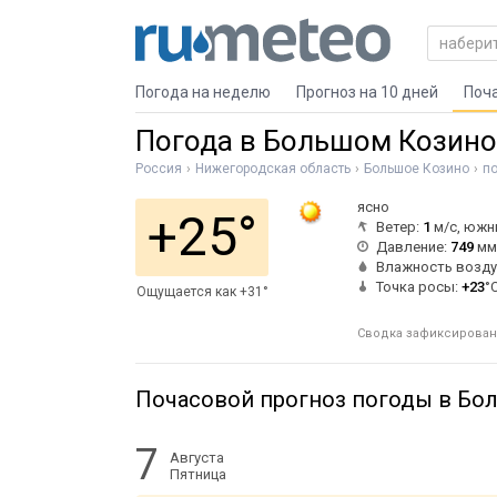
Погода на неделю
Прогноз на 10 дней
Поч
Погода в Большом Козино
Россия
Нижегородская область
Большое Козино
п
ясно
+25°
Ветер:
1
м/с, южн
Давление:
749
мм 
Влажность возду
Точка росы:
+23
°
Ощущается как +31°
Сводка зафиксирована 
Почасовой прогноз погоды в Бо
7
Августа
Пятница