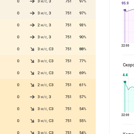
0
3
м/с,
З
751
97
%
95.9
0
3
м/с,
З
751
97
%
0
2
м/с,
З
751
93
%
0
3
м/с,
З
751
90
%
22:00
0
3
м/с,
СЗ
751
88
%
0
3
м/с,
СЗ
751
77
%
Скоро
0
2
м/с,
СЗ
751
69
%
4.4
0
2
м/с,
СЗ
751
61
%
0
3
м/с,
З
751
57
%
0
3
м/с,
СЗ
751
54
%
22:00
0
3
м/с,
СЗ
751
55
%
0
3
м/с,
СЗ
751
54
%