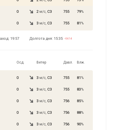
0
2
м/с,
СЗ
755
79
%
0
3
м/с,
СЗ
755
81
%
аход: 19:57
Долгота дня: 15:35
−04:14
Осд.
Ветер
Давл.
Влж.
0
3
м/с,
СЗ
755
81
%
0
3
м/с,
СЗ
755
83
%
0
3
м/с,
СЗ
756
85
%
0
3
м/с,
СЗ
756
88
%
0
3
м/с,
СЗ
756
90
%