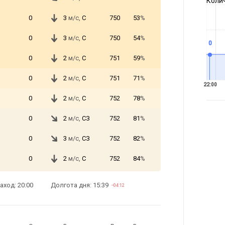
Коли
0
3
м/с,
С
750
53
%
0
3
м/с,
С
750
54
%
0
0
2
м/с,
С
751
59
%
0
2
м/с,
С
751
71
%
22:00
0
2
м/с,
С
752
78
%
0
2
м/с,
СЗ
752
81
%
0
3
м/с,
СЗ
752
82
%
0
2
м/с,
С
752
84
%
аход: 20:00
Долгота дня: 15:39
−04:12