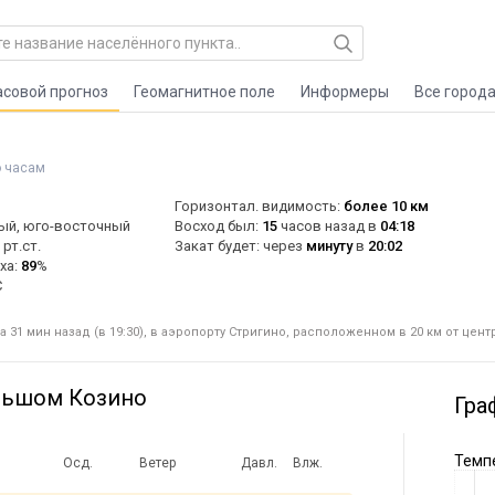
асовой прогноз
Геомагнитное поле
Информеры
Все город
о часам
Горизонтал. видимость:
более 10 км
ый, юго-восточный
Восход был:
15
часов назад в
04:18
рт.ст.
Закат будет: через
минуту
в
20:02
ха:
89
%
C
31 мин назад (в 19:30), в аэропорту Стригино, расположенном в 20 км от цент
льшом Козино
Гра
Темпе
Осд.
Ветер
Давл.
Влж.