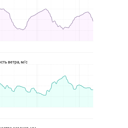
сть ветра, м/с