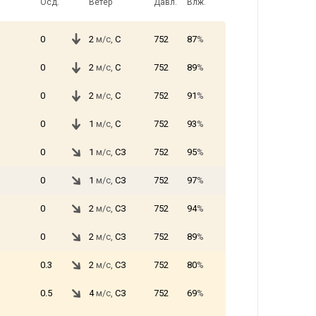
Осд.
Ветер
Давл.
Влж.
0
2
м/с,
С
752
87
%
0
2
м/с,
С
752
89
%
0
2
м/с,
С
752
91
%
0
1
м/с,
С
752
93
%
0
1
м/с,
СЗ
752
95
%
0
1
м/с,
СЗ
752
97
%
0
2
м/с,
СЗ
752
94
%
0
2
м/с,
СЗ
752
89
%
0.3
2
м/с,
СЗ
752
80
%
0.5
4
м/с,
СЗ
752
69
%