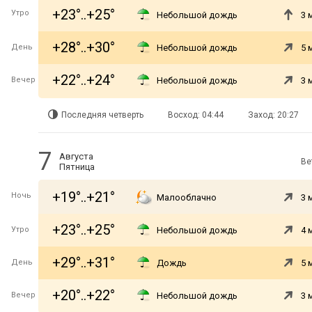
+23°..+25°
Утро
Небольшой дождь
3 
+28°..+30°
День
Небольшой дождь
5 
+22°..+24°
Вечер
Небольшой дождь
3 
Последняя четверть
Восход: 04:44
Заход: 20:27
7
Августа
Ве
Пятница
+19°..+21°
Ночь
Малооблачно
3 
+23°..+25°
Утро
Небольшой дождь
4 
+29°..+31°
День
Дождь
5 
+20°..+22°
Вечер
Небольшой дождь
3 