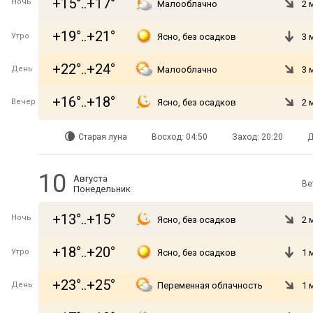
+15°..+17°
Ночь
Малооблачно
2 
+19°..+21°
Утро
Ясно, без осадков
3 
+22°..+24°
День
Малооблачно
3 
+16°..+18°
Вечер
Ясно, без осадков
2 
Старая луна
Восход: 04:50
Заход: 20:20
Д
10
Августа
Ве
Понедельник
+13°..+15°
Ночь
Ясно, без осадков
2 
+18°..+20°
Утро
Ясно, без осадков
1 
+23°..+25°
День
Переменная облачность
1 