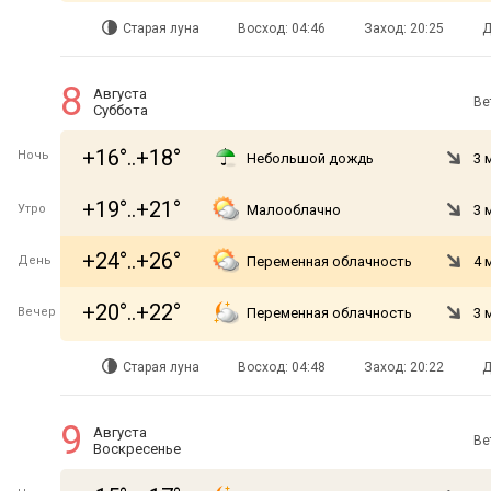
Старая луна
Восход: 04:46
Заход: 20:25
Д
8
Августа
Ве
Суббота
+16°..+18°
Ночь
Небольшой дождь
3 
+19°..+21°
Утро
Малооблачно
3 
+24°..+26°
День
Переменная облачность
4 
+20°..+22°
Вечер
Переменная облачность
3 
Старая луна
Восход: 04:48
Заход: 20:22
Д
9
Августа
Ве
Воскресенье