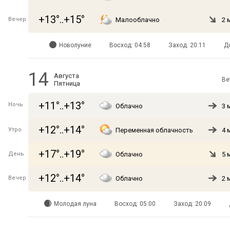
+13°..+15°
Вечер
Малооблачно
2 
Новолуние
Восход: 04:58
Заход: 20:11
Д
14
Августа
Ве
Пятница
+11°..+13°
Ночь
Облачно
3 
+12°..+14°
Утро
Переменная облачность
4 
+17°..+19°
День
Облачно
5 
+12°..+14°
Вечер
Облачно
2 
Молодая луна
Восход: 05:00
Заход: 20:09