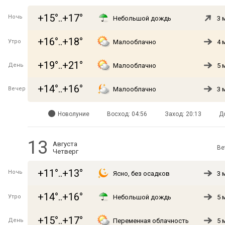
+15°..+17°
Ночь
Небольшой дождь
3 
+16°..+18°
Утро
Малооблачно
4 
+19°..+21°
День
Малооблачно
5 
+14°..+16°
Вечер
Малооблачно
3 
Новолуние
Восход: 04:56
Заход: 20:13
Д
13
Августа
Ве
Четверг
+11°..+13°
Ночь
Ясно, без осадков
3 
+14°..+16°
Утро
Небольшой дождь
5 
+15°..+17°
День
Переменная облачность
5 