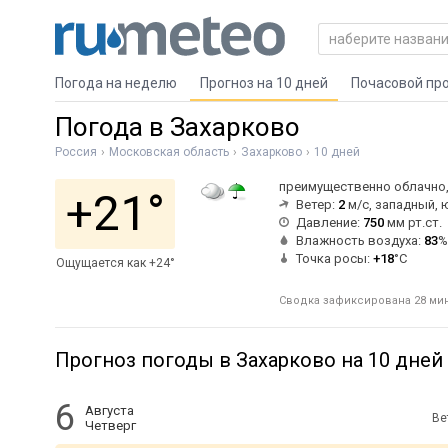
Погода на неделю
Прогноз на 10 дней
Почасовой пр
Погода в Захарково
Россия
Московская область
Захарково
10 дней
преимущественно облачно,
+21°
Ветер:
2
м/с, западный, 
Давление:
750
мм рт.ст.
Влажность воздуха:
83
%
Точка росы:
+18
°C
Ощущается как +24°
Сводка зафиксирована 28 мин 
Прогноз погоды в Захарково на 10 дней
6
Августа
Ве
Четверг