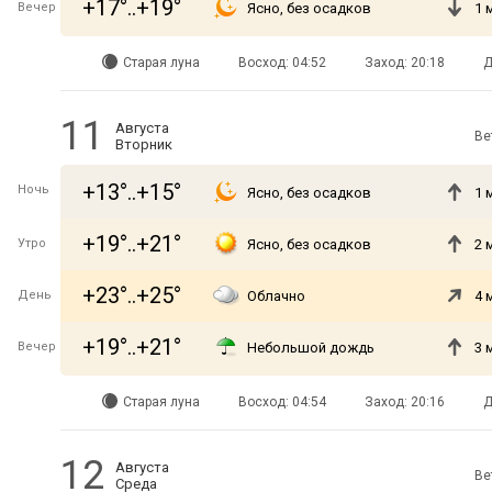
+17°..+19°
Вечер
Ясно, без осадков
1 
Старая луна
Восход: 04:52
Заход: 20:18
Д
11
Августа
Ве
Вторник
+13°..+15°
Ночь
Ясно, без осадков
1 
+19°..+21°
Утро
Ясно, без осадков
2 
+23°..+25°
День
Облачно
4 
+19°..+21°
Вечер
Небольшой дождь
3 
Старая луна
Восход: 04:54
Заход: 20:16
Д
12
Августа
Ве
Среда