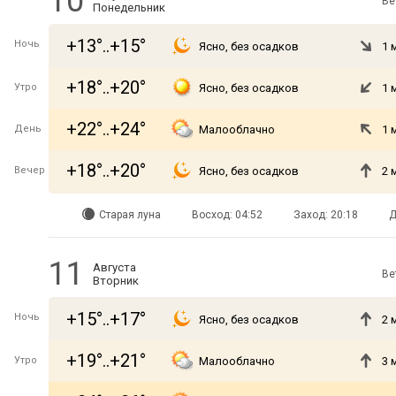
10
Ве
Понедельник
+13°..+15°
Ночь
Ясно, без осадков
1 
+18°..+20°
Утро
Ясно, без осадков
1 
+22°..+24°
День
Малооблачно
1 
+18°..+20°
Вечер
Ясно, без осадков
2 
Старая луна
Восход: 04:52
Заход: 20:18
Д
11
Августа
Ве
Вторник
+15°..+17°
Ночь
Ясно, без осадков
2 
+19°..+21°
Утро
Малооблачно
3 