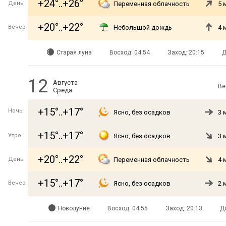
+24°..+26°
День
Переменная облачность
5 
+20°..+22°
Вечер
Небольшой дождь
4 
Старая луна
Восход: 04:54
Заход: 20:15
Д
12
Августа
Ве
Среда
+15°..+17°
Ночь
Ясно, без осадков
3 
+15°..+17°
Утро
Ясно, без осадков
3 
+20°..+22°
День
Переменная облачность
4 
+15°..+17°
Вечер
Ясно, без осадков
2 
Новолуние
Восход: 04:55
Заход: 20:13
Д