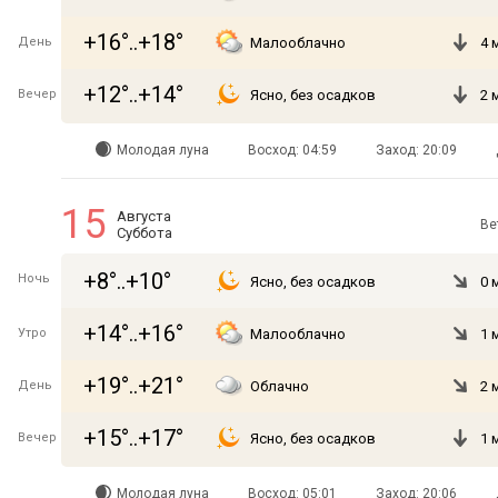
+16°..+18°
День
Малооблачно
4 
+12°..+14°
Вечер
Ясно, без осадков
2 
Молодая луна
Восход: 04:59
Заход: 20:09
15
Августа
Ве
Суббота
+8°..+10°
Ночь
Ясно, без осадков
0 
+14°..+16°
Утро
Малооблачно
1 
+19°..+21°
День
Облачно
2 
+15°..+17°
Вечер
Ясно, без осадков
1 
Молодая луна
Восход: 05:01
Заход: 20:06