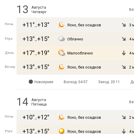
13
Августа
Ве
Четверг
+11°..+13°
Ночь
Ясно, без осадков
3 
+13°..+15°
Утро
Облачно
4 
+17°..+19°
День
Малооблачно
4 
+13°..+15°
Вечер
Ясно, без осадков
2 
Новолуние
Восход: 04:57
Заход: 20:11
Д
14
Августа
Ве
Пятница
+10°..+12°
Ночь
Ясно, без осадков
2 
+13°..+15°
Утро
Ясно, без осадков
4 