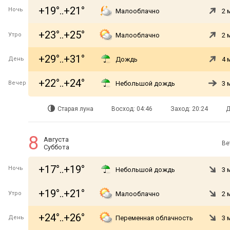
+19°..+21°
Ночь
Малооблачно
2 
+23°..+25°
Утро
Малооблачно
2 
+29°..+31°
День
Дождь
4 
+22°..+24°
Вечер
Небольшой дождь
3 
Старая луна
Восход: 04:46
Заход: 20:24
Д
8
Августа
Ве
Суббота
+17°..+19°
Ночь
Небольшой дождь
3 
+19°..+21°
Утро
Малооблачно
2 
+24°..+26°
День
Переменная облачность
3 