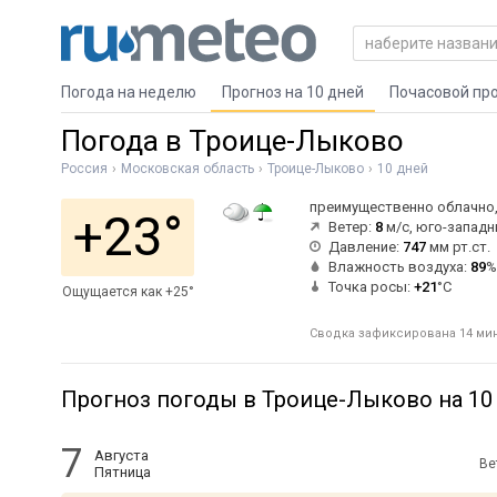
Погода на неделю
Прогноз на 10 дней
Почасовой пр
Погода в Троице-Лыково
Россия
Московская область
Троице-Лыково
10 дней
преимущественно облачно,
+23°
Ветер:
8
м/с, юго-запад
Давление:
747
мм рт.ст.
Влажность воздуха:
89
%
Точка росы:
+21
°C
Ощущается как +25°
Сводка зафиксирована 14 мин
Прогноз погоды в Троице-Лыково на 10
7
Августа
Ве
Пятница