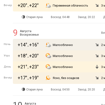
+20°..+22°
Вечер
Переменная облачность
3 
Старая луна
Восход: 04:48
Заход: 20:22
Д
9
Августа
Ве
Воскресенье
+14°..+16°
Ночь
Малооблачно
2 
+18°..+20°
Утро
Малооблачно
3 
+21°..+23°
День
Малооблачно
3 
+17°..+19°
Вечер
Ясно, без осадков
2 
Старая луна
Восход: 04:50
Заход: 20:20
Д
Августа