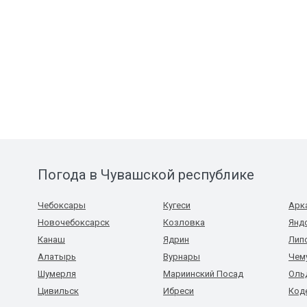
Погода в Чувашской республике
Чебоксары
Кугеси
Арк
Новочебоксарск
Козловка
Янд
Канаш
Ядрин
Лип
Алатырь
Вурнары
Чем
Шумерля
Мариинский Посад
Оль
Цивильск
Ибреси
Код