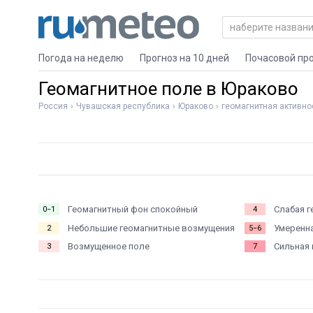
Погода на неделю
Прогноз на 10 дней
Почасовой пр
Геомагнитное поле в Юраково
Россия
Чувашская республика
Юраково
геомагнитная активно
Геомагнитный фон спокойный
Слабая г
0−1
4
Небольшие геомагнитные возмущения
Умеренна
2
5−6
Возмущенное поле
Сильная 
3
7