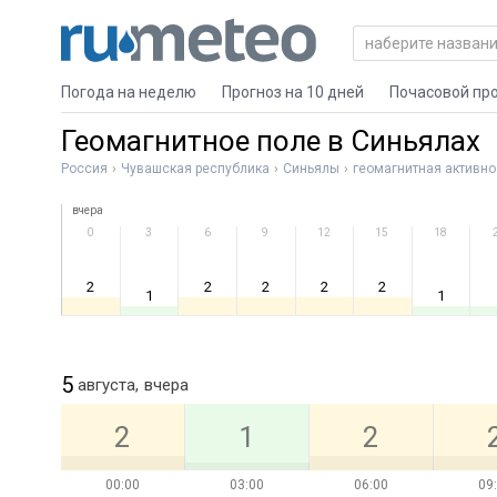
Погода на неделю
Прогноз на 10 дней
Почасовой пр
Геомагнитное поле в Синьялах
Россия
Чувашская республика
Синьялы
геомагнитная активно
вчера
0
3
6
9
12
15
18
2
2
2
2
2
1
1
5
августа,
вчера
2
1
2
00:00
03:00
06:00
09