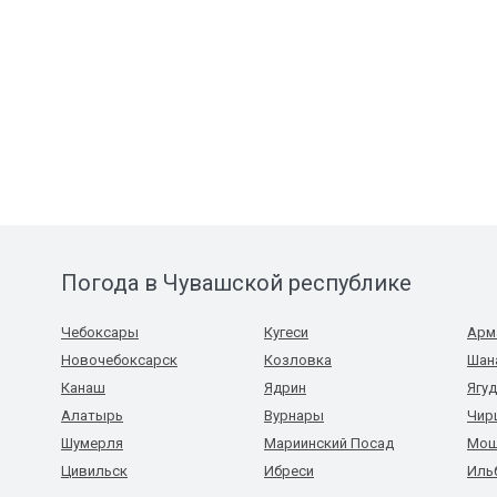
Погода в Чувашской республике
Чебоксары
Кугеси
Арм
Новочебоксарск
Козловка
Шан
Канаш
Ядрин
Ягу
Алатырь
Вурнары
Чир
Шумерля
Мариинский Посад
Мош
Цивильск
Ибреси
Иль