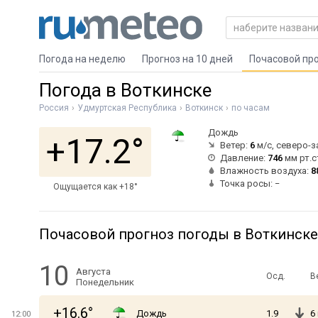
Погода на неделю
Прогноз на 10 дней
Почасовой пр
Погода в Воткинске
Россия
Удмуртская Республика
Воткинск
по часам
Дождь
+17.2°
Ветер:
6
м/с, северо-
Давление:
746
мм рт.с
Влажность воздуха:
8
Точка росы: −
Ощущается как +18°
Почасовой прогноз погоды в Воткинске
10
Августа
Осд.
В
Понедельник
+16.6°
Дождь
1.9
6
12:00