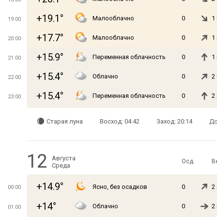
+19.1°
Малооблачно
0
1
19:00
+17.7°
Малооблачно
0
1
20:00
+15.9°
Переменная облачность
0
1
21:00
+15.4°
Облачно
0
2
22:00
+15.4°
Переменная облачность
0
2
23:00
Старая луна
Восход: 04:42
Заход: 20:14
До
12
Августа
Осд.
В
Среда
+14.9°
Ясно, без осадков
0
2
00:00
+14°
Облачно
0
2
01:00