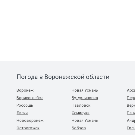
Погода в Воронежской области
Воронеж
Новая Усмань
Арх
Борисоглебск
Бутурлиновка
Пер
Россошь
Павловск
Вер
Лиски
Семилуки
Пан
Нововоронеж
Новая Усмань
Анд
Острогожск
Бобров
Евс