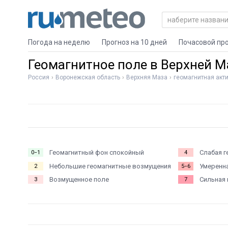
Погода на неделю
Прогноз на 10 дней
Почасовой пр
Геомагнитное поле в Верхней М
Россия
Воронежская область
Верхняя Маза
геомагнитная акт
Геомагнитный фон спокойный
Слабая г
0−1
4
Небольшие геомагнитные возмущения
Умеренна
2
5−6
Возмущенное поле
Сильная 
3
7