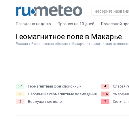
Погода на неделю
Прогноз на 10 дней
Почасовой пр
Геомагнитное поле в Макарье
Россия
Воронежская область
Макарье
геомагнитная активнос
Геомагнитный фон спокойный
Слабая г
0−1
4
Небольшие геомагнитные возмущения
Умеренна
2
5−6
Возмущенное поле
Сильная 
3
7