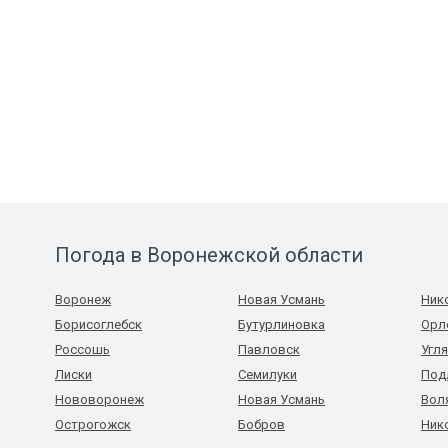
Погода в Воронежской области
Воронеж
Новая Усмань
Ник
Борисоглебск
Бутурлиновка
Орл
Россошь
Павловск
Угл
Лиски
Семилуки
Под
Нововоронеж
Новая Усмань
Вол
Острогожск
Бобров
Ник