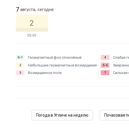
7
августа,
сегодня
2
00:00
Геомагнитный фон спокойный
Слабая г
0−1
4
Небольшие геомагнитные возмущения
Умеренна
2
5−6
Возмущенное поле
Сильная 
3
7
Погода в Угличе на неделю
Почасовая п