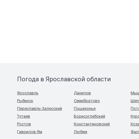
Погода в Ярославской области
Ярославль
Данилов
Мыш
Рыбинск
Семибратово
Шеп
Переславль-Залесский
Пошехонье
Пот
Тутаев
Борисоглебский
Кур
Ростов
Константиновский
Коз
Гаврилов-Ям
Любим
Фал