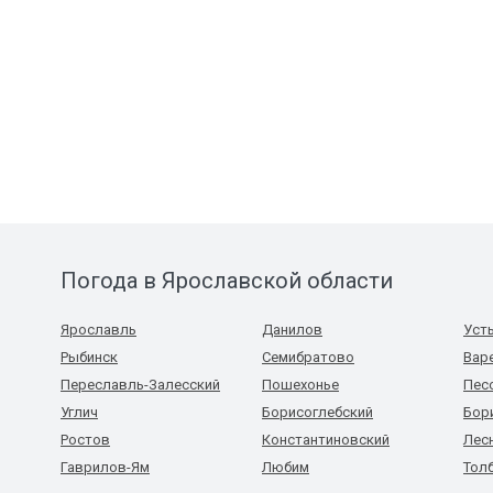
Погода в Ярославской области
Ярославль
Данилов
Уст
Рыбинск
Семибратово
Вар
Переславль-Залесский
Пошехонье
Пес
Углич
Борисоглебский
Бор
Ростов
Константиновский
Лес
Гаврилов-Ям
Любим
Тол