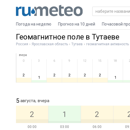
Погода на неделю
Прогноз на 10 дней
Почасовой пр
Геомагнитное поле в Тутаеве
Россия
Ярославская область
Тутаев
геомагнитная активность
вчера
0
3
6
9
12
15
18
2
2
2
2
2
1
1
5
августа,
вчера
2
1
2
00:00
03:00
06:00
09