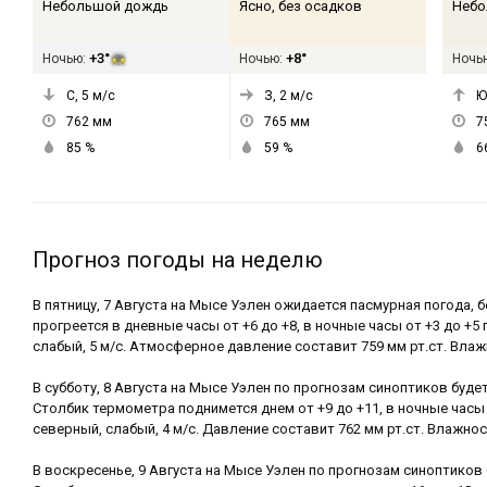
Небольшой дождь
Ясно, без осадков
Небо
+3°
+8°
Ночью:
Ночью:
Ночь
С, 5
м/с
З, 2
м/с
Ю
762
мм
765
мм
7
85
%
59
%
6
Прогноз погоды на неделю
В пятницу, 7 Августа на Мысе Уэлен ожидается пасмурная погода, б
прогреется в дневные часы от +6 до +8, в ночные часы от +3 до +5
слабый, 5 м/с. Атмосферное давление составит 759 мм рт.ст. Влаж
В субботу, 8 Августа на Мысе Уэлен по прогнозам синоптиков будет
Столбик термометра поднимется днем от +9 до +11, в ночные часы 
северный, слабый, 4 м/с. Давление составит 762 мм рт.ст. Влажно
В воскресенье, 9 Августа на Мысе Уэлен по прогнозам синоптиков 