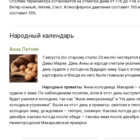
Столбик термометра остановится на отметке днем от +16 до +18, н
Ветер южный, лёгкий, 2 м/с. Атмосферное давление составит 765 
составит 55%.
Народный календарь
Анна Летняя
7 августа (по старому стилю 25 июля) чествуется 
Девы Марии. День Анны в народе считали указчик
день судили о погоде на будущую зиму. Еще к это
картофель и блюда из него были главным угощен
Народные приметы:
Анна-холодница. Макарий — 
судили о зиме. По наблюдениям поселян, если в этот день наступи
будет ранняя и холодная, так как "Анна-зимоуказница" и "На день 
холодные утренники". Были на этот день и приметы: светлая и теп
холодную зиму, дождливая — теплую, снежную. Какова погода до 
декабря; какова погода после обеда — такова зима после декабр
Нижегородская Макарьевская ярмарка.