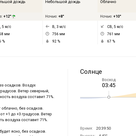
льшой дождь
Небольшой дождь
Облачно
+12°
+8°
+10°
ю:
Ночью:
Ночью:
, 5
м/с
В, 3
м/с
СВ, 5
м/с
58
мм
756
мм
761
мм
6
%
92
%
67
%
Солнце
Восход
03:45
ез осадков. Воздух
 градусов. Ветер северный,
ность воздуха составит 71%.
 облачно, без осадков.
от +1 до +3 градусов. Ветер
сть воздуха составит 71%.
Время:
20:39:50
будет ясно, без осадков.
Высота:
4.42°