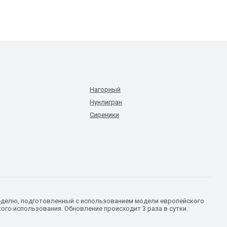
Нагорный
Нунлигран
Сиреники
 неделю, подготовленный с использованием модели европейского
го использования. Обновление происходит 3 раза в сутки.