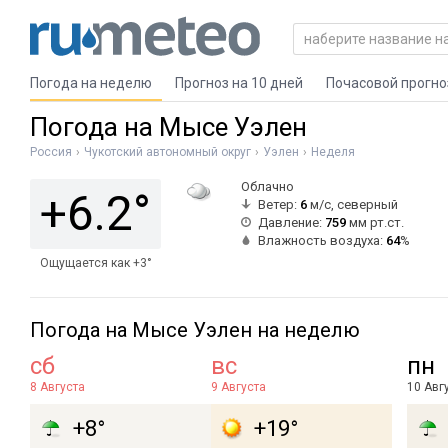
Погода на неделю
Прогноз на 10 дней
Почасовой прогно
Погода на Мысе Уэлен
Россия
Чукотский автономный округ
Уэлен
Неделя
Облачно
+6.2°
Ветер:
6
м/с, северный
Давление:
759
мм рт.ст.
Влажность воздуха:
64
%
Ощущается как +3°
Погода на Мысе Уэлен на неделю
сб
вс
пн
8 Августа
9 Августа
10 Авг
+8°
+19°