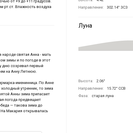
очью от +9 до +11 градусов.
мм рт.ст. Влажность воздуха
Направление:
302.14° ЗСЗ
Луна
в народе святая Анна - мать
ом зимы и по погоде в этот
му дню созревал первый
ием на Анну Летнюю.
Высота:
2.06°
ярмарка-именинница. По Анне
т холодный утренник, то зима
Направление:
15.72° ССВ
святой Анны зима припасает
Фаза:
старая луна
лая погода предвещает
обеда — такова зима до
я. На Макария открывалась