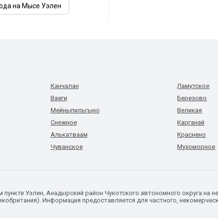
ода на Мысе Уэлен
Канчалан
Ламутское
Ваеги
Березово
Мейныпильгыно
Великая
Снежное
Карганай
Алькатваам
Краснено
Чуванское
Мухоморное
м пункте Уэлен, Анадырский район Чукотского автономного округа на
икобритания). Информация предоставляется для частного, некомерческо