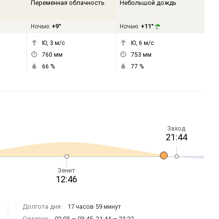
Переменная облачность
Небольшой дождь
+9°
+11°
Ночью:
Ночью:
Ю, 3
м/с
Ю, 6
м/с
760
мм
753
мм
66
%
77
%
Заход
21:44
Зенит
12:46
Долгота дня:
17 часов 59 минут
Сумерки:
02:03 — 03:45, 21:44 — 23:22