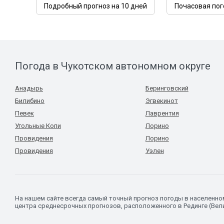
Подробный прогноз на 10 дней
Почасовая пог
Погода в Чукотском автономном округе
Анадырь
Беринговский
Билибино
Эгвекинот
Певек
Лаврентия
Угольные Копи
Лорино
Провидения
Лорино
Провидения
Уэлен
На нашем сайте всегда самый точный прогноз погоды в населенно
центра среднесрочных прогнозов, расположенного в Рединге (Вел