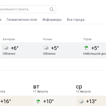
з
Геомагнитное поле
Информеры
Все города
Вечером
Ночью
Утром
+6°
+5°
+5°
Облачно
Облачно
Небольшой до
вт
ср
уста
11 Августа
12 Августа
+16°
+10°
+13°