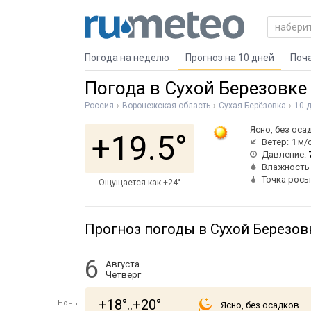
Погода на неделю
Прогноз на 10 дней
Поч
Погода в Сухой Березовке
Россия
Воронежская область
Сухая Берёзовка
10 
Ясно, без оса
+19.5°
Ветер:
1
м/с
Давление:
Влажность
Точка росы
Ощущается как +24°
Прогноз погоды в Сухой Березовк
6
Августа
Четверг
+18°..+20°
Ночь
Ясно, без осадков