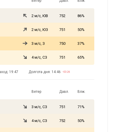
Ветер
Давл.
Влж.
2 м/с, ЮВ
752
86%
2 м/с, ЮЗ
751
50%
3 м/с, З
750
37%
4 м/с, СЗ
751
65%
аход: 19:47
Долгота дня: 14:46
−03:26
Ветер
Давл.
Влж.
3 м/с, СЗ
751
71%
4 м/с, СЗ
752
50%