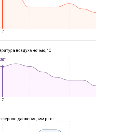
7
ратура воздуха ночью, °C
20°
7
ферное давление, мм рт.ст.