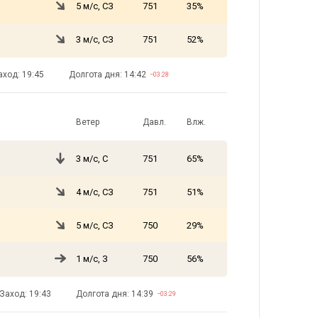
5 м/с, СЗ
751
35%
3 м/с, СЗ
751
52%
аход: 19:45
Долгота дня: 14:42
−03:28
Ветер
Давл.
Влж.
3 м/с, С
751
65%
4 м/с, СЗ
751
51%
5 м/с, СЗ
750
29%
1 м/с, З
750
56%
Заход: 19:43
Долгота дня: 14:39
−03:29