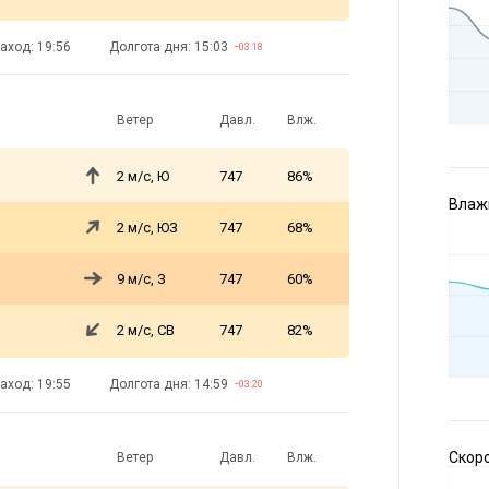
аход: 19:56
Долгота дня: 15:03
−03:18
Ветер
Давл.
Влж.
2 м/с, Ю
747
86%
Влажн
2 м/с, ЮЗ
747
68%
9 м/с, З
747
60%
2 м/с, СВ
747
82%
аход: 19:55
Долгота дня: 14:59
−03:20
Скоро
Ветер
Давл.
Влж.