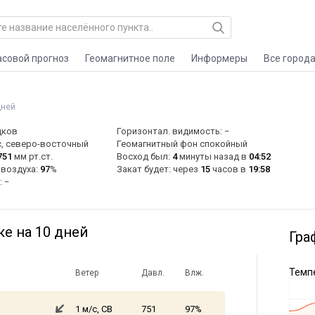
асовой прогноз
Геомагнитное поле
Информеры
Все город
дней
дков
Горизонтал. видимость: −
, северо-восточный
Геомагнитный фон спокойный
751
мм рт.ст.
Восход был:
4
минуты назад в
04:52
 воздуха:
97
%
Закат будет: через
15
часов в
19:58
: −
е на 10 дней
Гра
Темпе
Ветер
Давл.
Влж.
1 м/с, СВ
751
97%