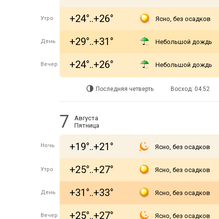
+24°..+26°
Утро
Ясно, без осадков
+29°..+31°
День
Небольшой дождь
+24°..+26°
Вечер
Небольшой дождь
Последняя четверть
Восход: 04:52
7
Августа
Пятница
+19°..+21°
Ночь
Ясно, без осадков
+25°..+27°
Утро
Ясно, без осадков
+31°..+33°
День
Ясно, без осадков
+25°..+27°
Вечер
Ясно, без осадков