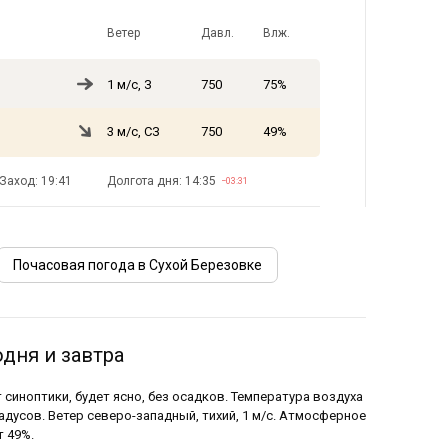
Ветер
Давл.
Влж.
1 м/с, З
750
75%
3 м/с, СЗ
750
49%
Заход: 19:41
Долгота дня: 14:35
−03:31
Почасовая погода в Сухой Березовке
одня и завтра
 синоптики, будет ясно, без осадков. Температура воздуха
радусов. Ветер северо-западный, тихий, 1 м/с. Атмосферное
т 49%.