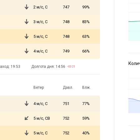
2 м/с, С
747
99%
3 м/с, С
748
83%
5 м/с, С
748
63%
4 м/с, С
749
66%
Коли
аход: 19:53
Долгота дня: 14:56
−03:21
Ветер
Давл.
Влж.
4 м/с, С
751
77%
5 м/с, СВ
752
59%
5 м/с, С
752
40%