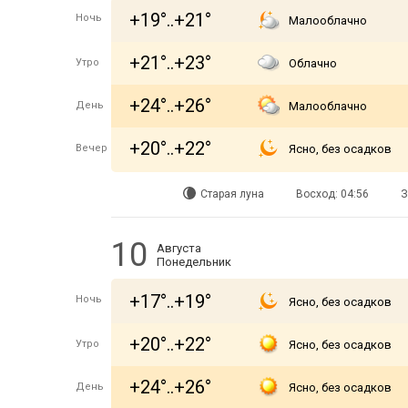
+19°..+21°
Ночь
Малооблачно
+21°..+23°
Утро
Облачно
+24°..+26°
День
Малооблачно
+20°..+22°
Вечер
Ясно, без осадков
Старая луна
Восход: 04:56
З
10
Августа
Понедельник
+17°..+19°
Ночь
Ясно, без осадков
+20°..+22°
Утро
Ясно, без осадков
+24°..+26°
День
Ясно, без осадков