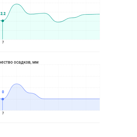
2.2
7
чество осадков, мм
0
7