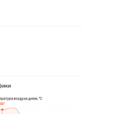
а
фики
ратура воздуха днем, °C
32°