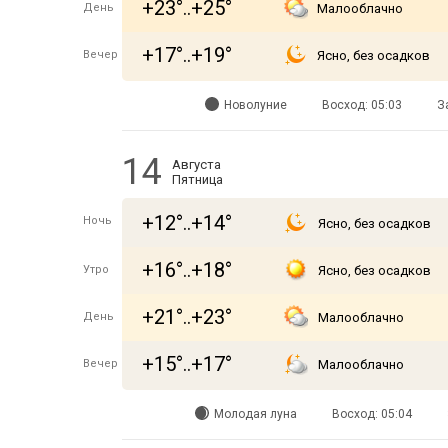
+23°..+25°
День
Малооблачно
+17°..+19°
Вечер
Ясно, без осадков
Новолуние
Восход: 05:03
З
14
Августа
Пятница
+12°..+14°
Ночь
Ясно, без осадков
+16°..+18°
Утро
Ясно, без осадков
+21°..+23°
День
Малооблачно
+15°..+17°
Вечер
Малооблачно
Молодая луна
Восход: 05:04