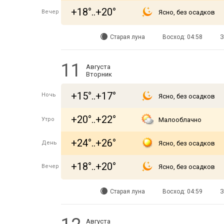
+18°..+20°
Вечер
Ясно, без осадков
Старая луна
Восход: 04:58
З
11
Августа
Вторник
+15°..+17°
Ночь
Ясно, без осадков
+20°..+22°
Утро
Малооблачно
+24°..+26°
День
Ясно, без осадков
+18°..+20°
Вечер
Ясно, без осадков
Старая луна
Восход: 04:59
З
Августа