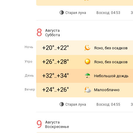
Старая луна
Восход: 04:53
З
8
Августа
Суббота
+20°..+22°
Ночь
Ясно, без осадков
+26°..+28°
Утро
Ясно, без осадков
+32°..+34°
День
Небольшой дождь
+24°..+26°
Вечер
Малооблачно
Старая луна
Восход: 04:55
З
9
Августа
Воскресенье