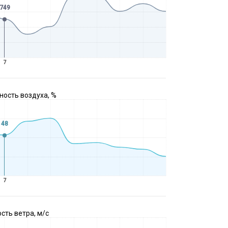
749
7
ость воздуха, %
48
7
сть ветра, м/с