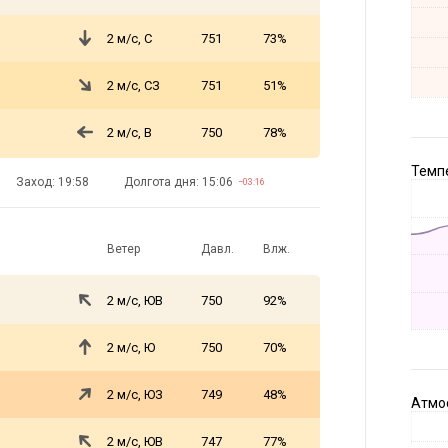
2 м/с, С
751
73%
2 м/с, СЗ
751
51%
2 м/с, В
750
78%
Темпе
Заход: 19:58
Долгота дня: 15:06
−03:16
Ветер
Давл.
Влж.
2 м/с, ЮВ
750
92%
2 м/с, Ю
750
70%
2 м/с, ЮЗ
749
48%
Атмос
2 м/с, ЮВ
747
77%