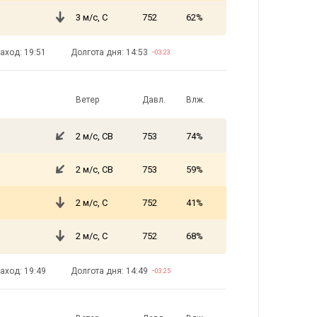
3 м/с, С
752
62%
аход: 19:51
Долгота дня: 14:53
−03:23
Ветер
Давл.
Влж.
2 м/с, СВ
753
74%
2 м/с, СВ
753
59%
2 м/с, С
752
41%
2 м/с, С
752
68%
аход: 19:49
Долгота дня: 14:49
−03:25