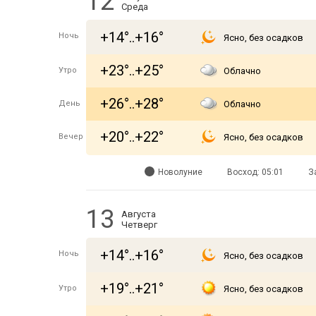
12
Среда
+14°..+16°
Ночь
Ясно, без осадков
+23°..+25°
Утро
Облачно
+26°..+28°
День
Облачно
+20°..+22°
Вечер
Ясно, без осадков
Новолуние
Восход: 05:01
З
13
Августа
Четверг
+14°..+16°
Ночь
Ясно, без осадков
+19°..+21°
Утро
Ясно, без осадков