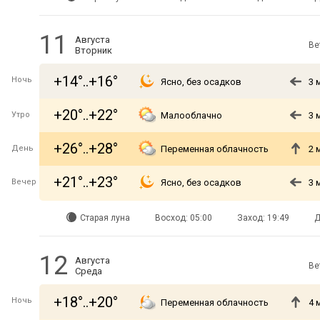
11
Августа
Ве
Вторник
+14°..+16°
Ночь
Ясно, без осадков
3 
+20°..+22°
Утро
Малооблачно
3 
+26°..+28°
День
Переменная облачность
2 
+21°..+23°
Вечер
Ясно, без осадков
3 
Старая луна
Восход: 05:00
Заход: 19:49
Д
12
Августа
Ве
Среда
+18°..+20°
Ночь
Переменная облачность
4 