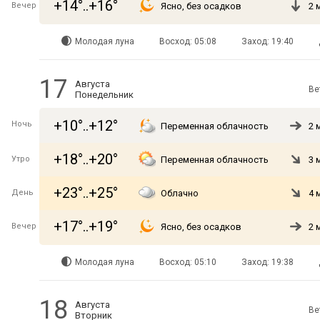
+14°..+16°
Вечер
Ясно, без осадков
2 
Молодая луна
Восход: 05:08
Заход: 19:40
17
Августа
Ве
Понедельник
+10°..+12°
Ночь
Переменная облачность
2 
+18°..+20°
Утро
Переменная облачность
3 
+23°..+25°
День
Облачно
4 
+17°..+19°
Вечер
Ясно, без осадков
2 
Молодая луна
Восход: 05:10
Заход: 19:38
18
Августа
Ве
Вторник