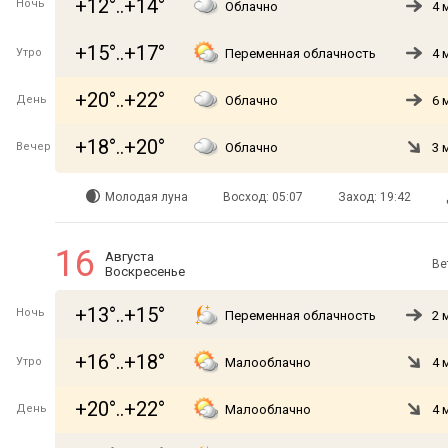
+12°..+14°
Ночь
Облачно
4 
+15°..+17°
Утро
Переменная облачность
4 
+20°..+22°
День
Облачно
6 
+18°..+20°
Вечер
Облачно
3 
Молодая луна
Восход: 05:07
Заход: 19:42
16
Августа
Ве
Воскресенье
+13°..+15°
Ночь
Переменная облачность
2 
+16°..+18°
Утро
Малооблачно
4 
+20°..+22°
День
Малооблачно
4 