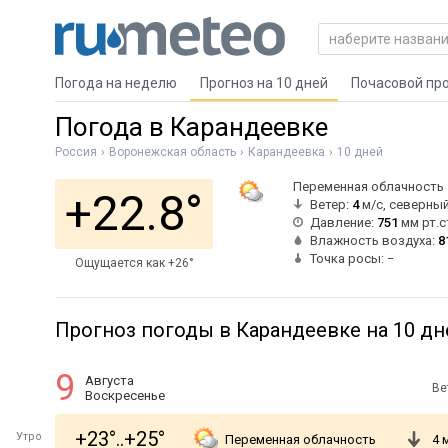
Погода на неделю
Прогноз на 10 дней
Почасовой пр
Погода в Карандеевке
Россия
Воронежская область
Карандеевка
10 дней
Переменная облачность
+22.8°
Ветер:
4
м/с, северны
Давление:
751
мм рт.с
Влажность воздуха:
8
Точка росы: −
Ощущается как +26°
Прогноз погоды в Карандеевке на 10 дн
9
Августа
Ве
Воскресенье
+23°..+25°
Утро
Переменная облачность
4 