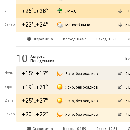
+26°..+28°
День
Дождь
5 
+22°..+24°
Вечер
Малооблачно
6 
Старая луна
Восход: 04:57
Заход: 19:53
Д
10
Августа
Ве
Понедельник
+15°..+17°
Ночь
Ясно, без осадков
5 
+19°..+21°
Утро
Ясно, без осадков
5 
+25°..+27°
День
Ясно, без осадков
5 
+20°..+22°
Вечер
Ясно, без осадков
4 
Старая луна
Восход: 04:59
Заход: 19:51
Д