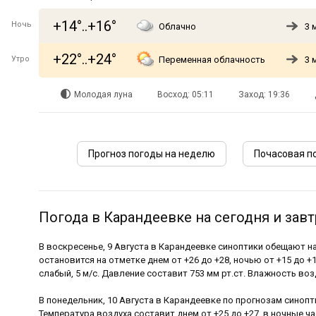
+14°..+16°
Ночь
Облачно
3 
+22°..+24°
Утро
Переменная облачность
3 
Молодая луна
Восход: 05:11
Заход: 19:36
Прогноз погоды на неделю
Почасовая п
Погода в Карандеевке на сегодня и завт
В воскресенье, 9 Августа в Карандеевке синоптики обещают 
остановится на отметке днем от +26 до +28, ночью от +15 до +
слабый, 5 м/с. Давление составит 753 мм рт.ст. Влажность воз
В понедельник, 10 Августа в Карандеевке по прогнозам синопт
Температура воздуха составит днем от +25 до +27, в ночные ча