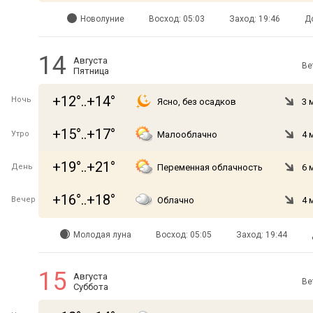
Новолуние
Восход: 05:03
Заход: 19:46
Д
14
Августа
Ве
Пятница
+12°..+14°
Ночь
Ясно, без осадков
3 
+15°..+17°
Утро
Малооблачно
4 
+19°..+21°
День
Переменная облачность
6 
+16°..+18°
Вечер
Облачно
4 
Молодая луна
Восход: 05:05
Заход: 19:44
15
Августа
Ве
Суббота