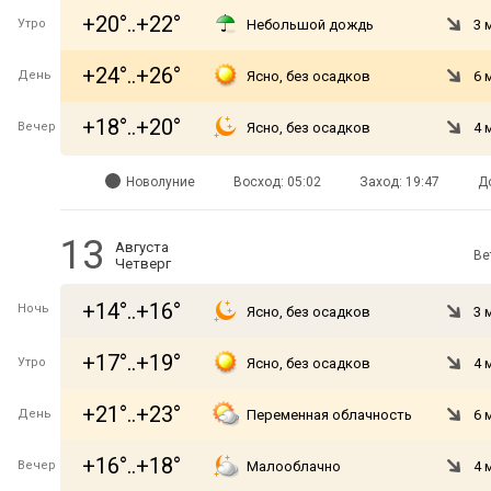
+20°..+22°
Утро
Небольшой дождь
3 
+24°..+26°
День
Ясно, без осадков
6 
+18°..+20°
Вечер
Ясно, без осадков
4 
Новолуние
Восход: 05:02
Заход: 19:47
Д
13
Августа
Ве
Четверг
+14°..+16°
Ночь
Ясно, без осадков
3 
+17°..+19°
Утро
Ясно, без осадков
4 
+21°..+23°
День
Переменная облачность
6 
+16°..+18°
Вечер
Малооблачно
4 