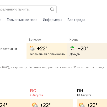
з
Геомагнитное поле
Информеры
Все города
Вечером
Ночью
+22°
+20°
о-восточный
Переменная облачность
Дождь
 18:00), в аэропорту Шереметьево, расположенном в 35 км от центра города
вс
пн
9 Августа
10 Августа
24°
+22°
+23°