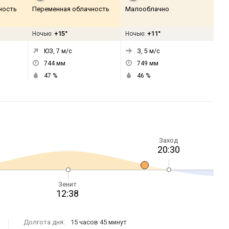
ность
Переменная облачность
Малооблачно
+15°
+11°
Ночью:
Ночью:
ЮЗ, 7
м/с
З, 5
м/с
744
мм
749
мм
47
%
46
%
Заход
20:30
Зенит
12:38
Долгота дня:
15 часов 45 минут