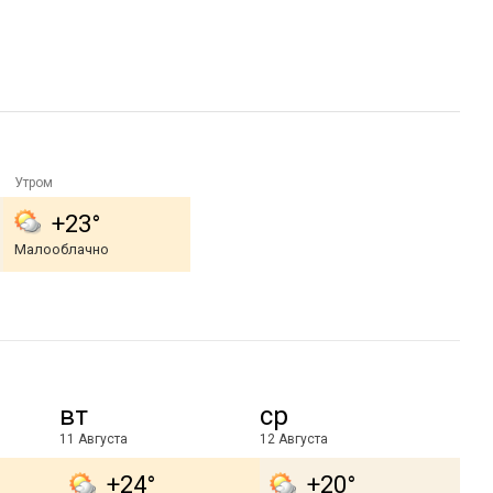
Утром
+23°
Малооблачно
вт
ср
11 Августа
12 Августа
+24°
+20°