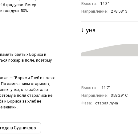
Высота:
14.3°
+16 градусов. Ветер
ь воздуха: 50%.
Направление:
278.58° З
Луна
 память святых Бориса и
иться пожар в поле, поэтому
ожь — "Борис и Глеб в полях
. По замечаниям стариков,
Высота:
-11.7°
пны у тех, кто работал в
поэтому в поля старались не
Направление:
358.29° С
а и Бориса за хлеб не
Фаза:
старая луна
е веники.
года в Судниково