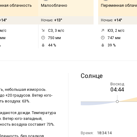
нная облачность
Малооблачно
Переменная облач
+14°
+13°
+14°
Ночью:
Ночью:
м/с
СЗ, 3
м/с
ЮЗ, 2
м/с
мм
750
мм
747
мм
%
44
%
39
%
Солнце
Восход
04:44
ть, небольшая изморось.
до +20 градусов. Ветер юго-
ть воздуха: 63%.
ожидаются дожди. Температура
в. Ветер юго-западный,
ность воздуха составит 73%.
Время:
18:34:14
блачность, без осадков.