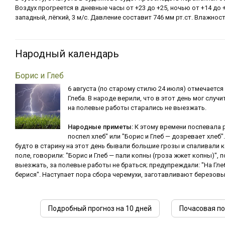
Воздух прогреется в дневные часы от +23 до +25, ночью от +14 до 
западный, лёгкий, 3 м/с. Давление составит 746 мм рт.ст. Влажност
Народный календарь
Борис и Глеб
6 августа (по старому стилю 24 июля) отмечается
Глеба. В народе верили, что в этот день мог случ
на полевые работы старались не выезжать.
Народные приметы:
К этому времени поспевала р
поспел хлеб" или "Борис и Глеб — дозревает хлеб"
будто в старину на этот день бывали большие грозы и спаливали ко
поле, говорили: "Борис и Глеб — пали копны (гроза жжет копны)", 
выезжать, за полевые работы не браться; предупреждали: "На Глеб
берися". Наступает пора сбора черемухи, заготавливают березовы
Подробный прогноз на 10 дней
Почасовая по