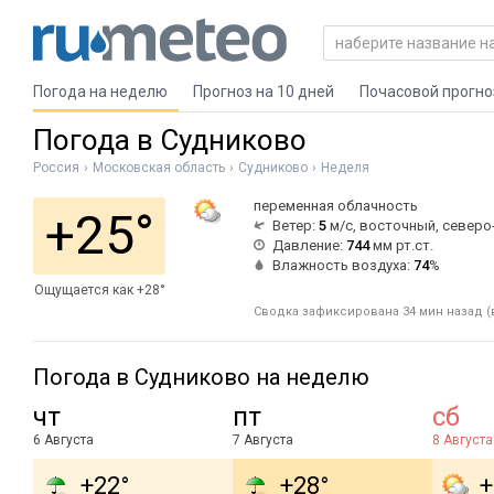
Погода на неделю
Прогноз на 10 дней
Почасовой прогно
Погода в Судниково
Россия
Московская область
Судниково
Неделя
переменная облачность
+25°
Ветер:
5
м/с, восточный, север
Давление:
744
мм рт.ст.
Влажность воздуха:
74
%
Ощущается как +28°
Сводка зафиксирована 34 мин назад (в
Погода в Судниково на неделю
чт
пт
сб
6 Августа
7 Августа
8 Августа
+22°
+28°
+