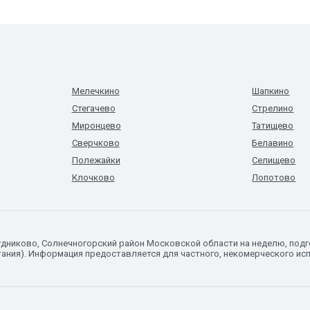
Мелечкино
Шапкино
Стегачево
Стрелино
Миронцево
Татищево
Сверчково
Белавино
Полежайки
Селищево
Клочково
Лопотово
Судниково, Солнечногорский район Московской области на неделю, под
ания). Информация предоставляется для частного, некомерческого исп