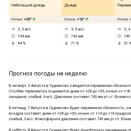
Небольшой дождь
Дождь
Переме
+20°
+16°
Ночью:
Ночью:
Ночью:
З, 5
м/с
З, 5
м/с
З, 4
744
мм
743
мм
745
94
%
71
%
51
Прогноз погоды на неделю
В четверг, 6 Августа в Судниково ожидается переменная облачнос
Столбик термометра поднимется днем от +28 до +30, ночью от +18 
западный, слабый, 4 м/с. Давление составит 743 мм рт.ст. Влажнос
В пятницу, 7 Августа в Судниково будет переменная облачность, 
воздуха составит днем от +28 до +30, ночью от +14 до +16 градусо
слабый, 5 м/с. Атмосферное давление составит 743 мм рт.ст. Влаж
В субботу, 8 Августа в Судниково будет преобладать переменная о