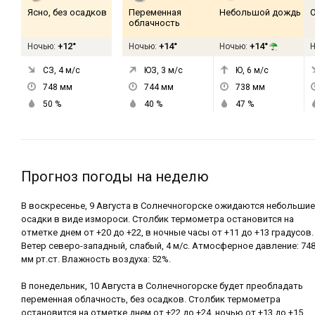
Ясно, без осадков
Переменная
Небольшой дождь
облачность
+12°
+14°
+14°
Ночью:
Ночью:
Ночью:
СЗ, 4
м/с
ЮЗ, 3
м/с
Ю, 6
м/с
748
мм
744
мм
738
мм
50
%
40
%
47
%
Прогноз погоды на неделю
В воскресенье, 9 Августа в Солнечногорске ожидаются небольшие
осадки в виде измороси. Столбик термометра остановится на
отметке днем от +20 до +22, в ночные часы от +11 до +13 градусов.
Ветер северо-западный, слабый, 4 м/с. Атмосферное давление: 74
мм рт.ст. Влажность воздуха: 52%.
В понедельник, 10 Августа в Солнечногорске будет преобладать
переменная облачность, без осадков. Столбик термометра
остановится на отметке днем от +22 до +24, ночью от +13 до +15