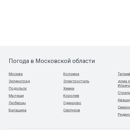
Погода в Московской области
Москва
Коломна
Талае
Зеленоград
Электросталь
дома 
Ильич
Подольск
Химки
Стрел
Мытищи
Королев
Квашн
Люберцы
Одинцово
Смирн
Балашиха
Серпухов
Редин