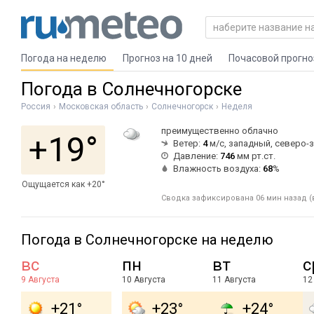
Погода на неделю
Прогноз на 10 дней
Почасовой прогно
Погода в Солнечногорске
Россия
Московская область
Солнечногорск
Неделя
преимущественно облачно
+19°
Ветер:
4
м/с, западный, северо-
Давление:
746
мм рт.ст.
Влажность воздуха:
68
%
Ощущается как +20°
Сводка зафиксирована 06 мин назад (в
Погода в Солнечногорске на неделю
вс
пн
вт
с
9 Августа
10 Августа
11 Августа
12
+21°
+23°
+24°