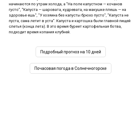
начинаются по утрам холода, а "На поле капустном — кочанов
густо", "Капуста — шаровата, кудревата, на макушке плешь — на
здоровье ешь", "У хозяина без капусты брюхо пусто", "Капуста не
пуста, сама летит в уста". Капуста и картошка были главной пищей
слетья (конца лета). В это время буреет картофельная ботва,
подходит время копания клубней.
Подробный прогноз на 10 дней
Почасовая погода в Солнечногорске