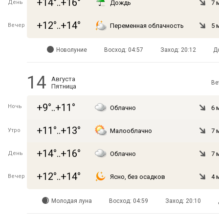
+14°..+16°
День
Дождь
7 
+12°..+14°
Вечер
Переменная облачность
5 
Новолуние
Восход: 04:57
Заход: 20:12
Д
14
Августа
Ве
Пятница
+9°..+11°
Ночь
Облачно
6 
+11°..+13°
Утро
Малооблачно
7 
+14°..+16°
День
Облачно
7 
+12°..+14°
Вечер
Ясно, без осадков
4 
Молодая луна
Восход: 04:59
Заход: 20:10