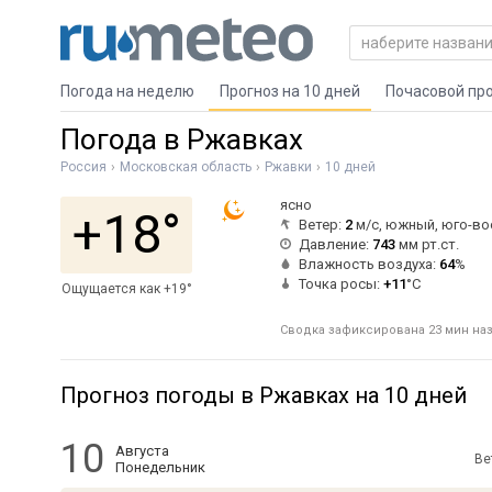
Погода на неделю
Прогноз на 10 дней
Почасовой пр
Погода в Ржавках
Россия
Московская область
Ржавки
10 дней
ясно
+18°
Ветер:
2
м/с, южный, юго-в
Давление:
743
мм рт.ст.
Влажность воздуха:
64
%
Точка росы:
+11
°C
Ощущается как +19°
Сводка зафиксирована 23 мин наз
Прогноз погоды в Ржавках на 10 дней
10
Августа
Ве
Понедельник