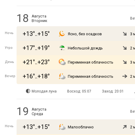
18
Августа
Ве
Вторник
+13°..+15°
Ночь
Ясно, без осадков
3 
+17°..+19°
Утро
Небольшой дождь
2 
+21°..+23°
День
Переменная облачность
3 
+16°..+18°
Вечер
Переменная облачность
2 
Молодая луна
Восход: 05:07
Заход: 20:01
19
Августа
Ве
Среда
+13°..+15°
Ночь
Малооблачно
2 