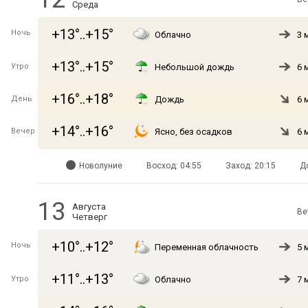
Среда
+13°..+15°
Ночь
Облачно
3 
+13°..+15°
Утро
Небольшой дождь
6 
+16°..+18°
День
Дождь
6 
+14°..+16°
Вечер
Ясно, без осадков
6 
Новолуние
Восход: 04:55
Заход: 20:15
Д
13
Августа
Ве
Четверг
+10°..+12°
Ночь
Переменная облачность
5 
+11°..+13°
Утро
Облачно
7 