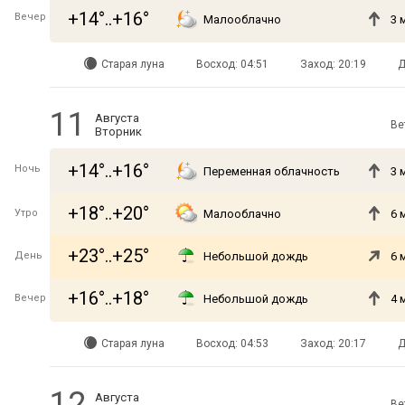
+14°..+16°
Вечер
Малооблачно
3 
Старая луна
Восход: 04:51
Заход: 20:19
Д
11
Августа
Ве
Вторник
+14°..+16°
Ночь
Переменная облачность
3 
+18°..+20°
Утро
Малооблачно
6 
+23°..+25°
День
Небольшой дождь
6 
+16°..+18°
Вечер
Небольшой дождь
4 
Старая луна
Восход: 04:53
Заход: 20:17
Д
12
Августа
Ве