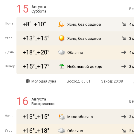
15
Августа
Ве
Суббота
+8°..+10°
Ночь
Ясно, без осадков
4 
+13°..+15°
Утро
Ясно, без осадков
3 
+18°..+20°
День
Облачно
4 
+15°..+17°
Вечер
Небольшой дождь
3 
Молодая луна
Восход: 05:01
Заход: 20:08
16
Августа
Ве
Воскресенье
+13°..+15°
Ночь
Малооблачно
3 
+16°..+18°
Утро
Облачно
2 