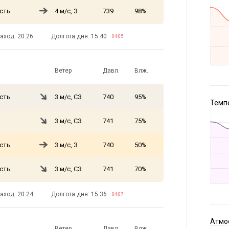
сть
4 м/с, З
739
98%
аход: 20:26
Долгота дня: 15:40
−04:05
Ветер
Давл.
Влж.
сть
3 м/с, СЗ
740
95%
Темпе
3 м/с, СЗ
741
75%
сть
3 м/с, З
740
50%
сть
3 м/с, СЗ
741
70%
аход: 20:24
Долгота дня: 15:36
−04:07
Атмос
Ветер
Давл.
Влж.