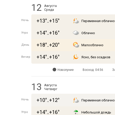
12
Августа
Среда
+13°..+15°
Ночь
Переменная облачно
+14°..+16°
Утро
Облачно
+18°..+20°
День
Малооблачно
+14°..+16°
Вечер
Ясно, без осадков
Новолуние
Восход: 04:56
З
13
Августа
Четверг
+10°..+12°
Ночь
Переменная облачно
+14°..+16°
Утро
Небольшой дождь