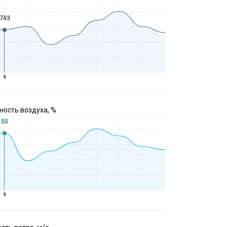
743
9
ость воздуха, %
55
9