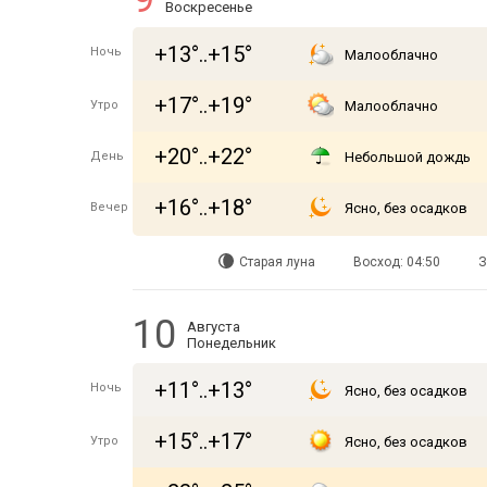
Воскресенье
+13°..+15°
Ночь
Малооблачно
+17°..+19°
Утро
Малооблачно
+20°..+22°
День
Небольшой дождь
+16°..+18°
Вечер
Ясно, без осадков
Старая луна
Восход: 04:50
З
10
Августа
Понедельник
+11°..+13°
Ночь
Ясно, без осадков
+15°..+17°
Утро
Ясно, без осадков