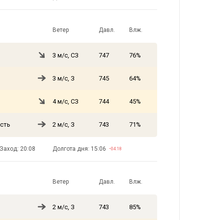
Ветер
Давл.
Влж.
3 м/с, СЗ
747
76%
3 м/с, З
745
64%
4 м/с, СЗ
744
45%
сть
2 м/с, З
743
71%
Заход: 20:08
Долгота дня: 15:06
−04:18
Ветер
Давл.
Влж.
2 м/с, З
743
85%