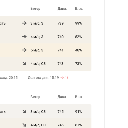
Ветер
Давл.
Влж.
сть
3 м/с, З
739
99%
4 м/с, З
740
82%
5 м/с, З
741
48%
4 м/с, СЗ
743
73%
аход: 20:15
Долгота дня: 15:19
−04:14
Ветер
Давл.
Влж.
сть
3 м/с, СЗ
745
91%
4 м/с, СЗ
746
67%