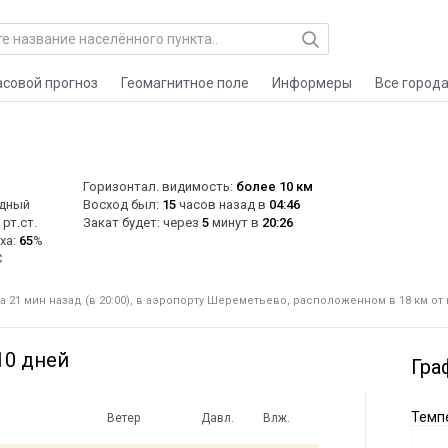
асовой прогноз
Геомагнитное поле
Информеры
Все город
Горизонтал. видимость:
более 10 км
адный
Восход был:
15
часов назад в
04:46
рт.ст.
Закат будет: через
5
минут в
20:26
ха:
65
%
C
 21 мин назад (в 20:00), в аэропорту Шереметьево, расположенном в 18 км от
10 дней
Гра
Темпе
Ветер
Давл.
Влж.