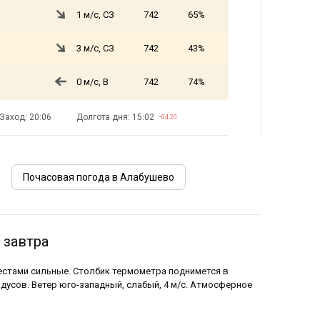
1 м/с, СЗ
742
65%
3 м/с, СЗ
742
43%
0 м/с, В
742
74%
Заход: 20:06
Долгота дня: 15:02
−04:20
Почасовая погода в Алабушево
 завтра
местами сильные. Столбик термометра поднимется в
радусов. Ветер юго-западный, слабый, 4 м/с. Атмосферное