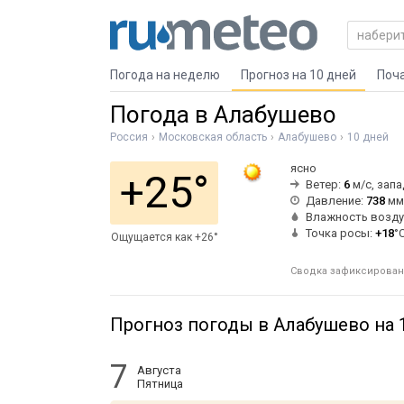
Погода на неделю
Прогноз на 10 дней
Поч
Погода в Алабушево
Россия
Московская область
Алабушево
10 дней
ясно
+25°
Ветер:
6
м/с, зап
Давление:
738
мм 
Влажность возду
Точка росы:
+18
°
Ощущается как +26°
Сводка зафиксирована
Прогноз погоды в Алабушево на 
7
Августа
Пятница