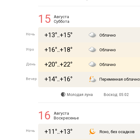
15
Августа
Суббота
+13°..+15°
Ночь
Облачно
+16°..+18°
Утро
Облачно
+20°..+22°
День
Облачно
+14°..+16°
Вечер
Переменная облачно
Молодая луна
Восход: 05:02
16
Августа
Воскресенье
+11°..+13°
Ночь
Ясно, без осадков