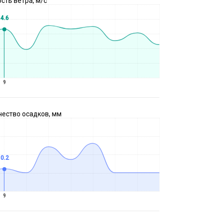
сть ветра, м/с
4.6
9
чество осадков, мм
0.2
9