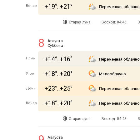
+19°..+21°
Вечер
Переменная облачно
Старая луна
Восход: 04:46
З
8
Августа
Суббота
+14°..+16°
Ночь
Переменная облачно
+18°..+20°
Утро
Малооблачно
+23°..+25°
День
Переменная облачно
+18°..+20°
Вечер
Переменная облачно
Старая луна
Восход: 04:48
З
9
Августа