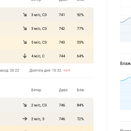
3 м/с, СЗ
741
92%
3 м/с, СЗ
742
77%
5 м/с, СЗ
743
55%
4 м/с, С
744
64%
Влажн
аход: 20:22
Долгота дня: 15:32
−04:09
Ветер
Давл.
Влж.
2 м/с, СЗ
746
84%
2 м/с, З
746
72%