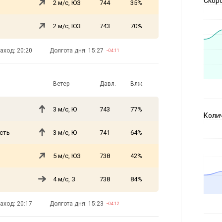
Скоро
2 м/с, ЮЗ
744
35%
2 м/с, ЮЗ
743
70%
аход: 20:20
Долгота дня: 15:27
−04:11
Ветер
Давл.
Влж.
3 м/с, Ю
743
77%
Коли
сть
3 м/с, Ю
741
64%
5 м/с, ЮЗ
738
42%
4 м/с, З
738
84%
аход: 20:17
Долгота дня: 15:23
−04:12