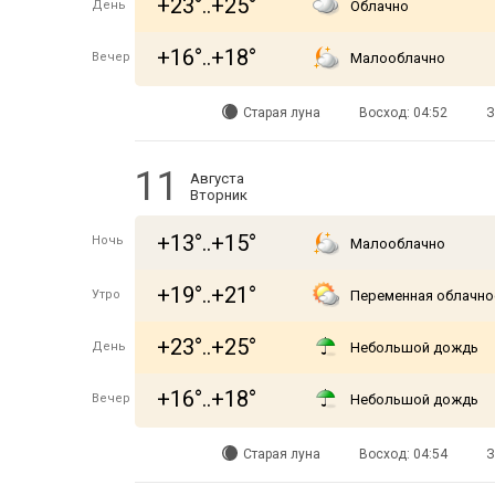
+23°..+25°
День
Облачно
+16°..+18°
Вечер
Малооблачно
Старая луна
Восход: 04:52
З
11
Августа
Вторник
+13°..+15°
Ночь
Малооблачно
+19°..+21°
Утро
Переменная облачно
+23°..+25°
День
Небольшой дождь
+16°..+18°
Вечер
Небольшой дождь
Старая луна
Восход: 04:54
З