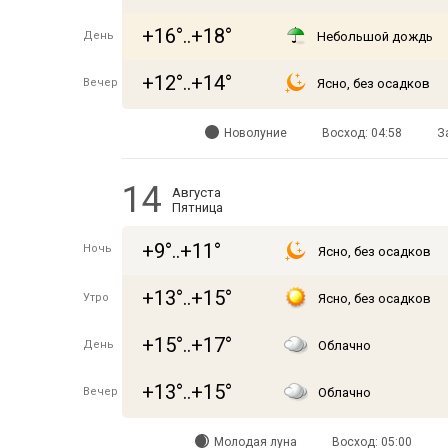
+16°..+18°
День
Небольшой дождь
+12°..+14°
Вечер
Ясно, без осадков
Новолуние
Восход: 04:58
З
14
Августа
Пятница
+9°..+11°
Ночь
Ясно, без осадков
+13°..+15°
Утро
Ясно, без осадков
+15°..+17°
День
Облачно
+13°..+15°
Вечер
Облачно
Молодая луна
Восход: 05:00