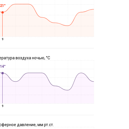
21°
9
ратура воздуха ночью, °C
14°
9
ферное давление, мм рт.ст.