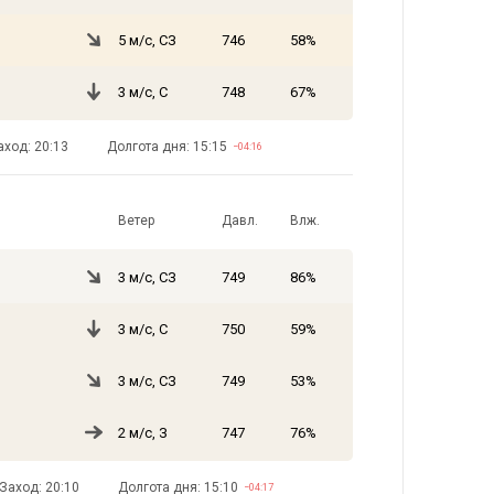
5 м/с, СЗ
746
58%
3 м/с, С
748
67%
аход: 20:13
Долгота дня: 15:15
−04:16
Ветер
Давл.
Влж.
3 м/с, СЗ
749
86%
3 м/с, С
750
59%
3 м/с, СЗ
749
53%
2 м/с, З
747
76%
Заход: 20:10
Долгота дня: 15:10
−04:17