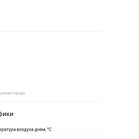
а
 центра города
фики
ратура воздуха днем, °C