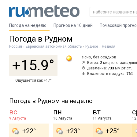
Погода на неделю
Прогноз на 10 дней
Почасовой прогно
Погода в Рудном
Россия
Еврейская автономная область
Рудное
Неделя
Ясно, без осадков
+15.9°
Ветер:
2
м/с, юго-западны
Давление:
733
мм рт.ст.
Влажность воздуха:
76
%
Ощущается как +17°
Погода в Рудном на неделю
вс
пн
вт
с
9 Августа
10 Августа
11 Августа
12
+22°
+23°
+25°