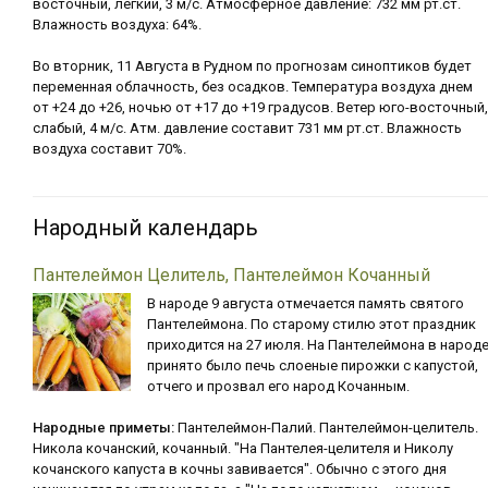
восточный, лёгкий, 3 м/с. Атмосферное давление: 732 мм рт.ст.
Влажность воздуха: 64%.
Во вторник, 11 Августа в Рудном по прогнозам синоптиков будет
переменная облачность, без осадков. Температура воздуха днем
от +24 до +26, ночью от +17 до +19 градусов. Ветер юго-восточный,
слабый, 4 м/с. Атм. давление составит 731 мм рт.ст. Влажность
воздуха составит 70%.
Народный календарь
Пантелеймон Целитель, Пантелеймон Кочанный
В народе 9 августа отмечается память святого
Пантелеймона. По старому стилю этот праздник
приходится на 27 июля. На Пантелеймона в народ
принято было печь слоеные пирожки с капустой,
отчего и прозвал его народ Кочанным.
Народные приметы:
Пантелеймон-Палий. Пантелеймон-целитель.
Никола кочанский, кочанный. "На Пантелея-целителя и Николу
кочанского капуста в кочны завивается". Обычно с этого дня