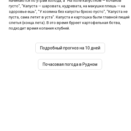
начинаются по утрам холода, а "На поле капустном — кочанов
густо", "Капуста — шаровата, кудревата, на макушке плешь — на
здоровье ешь", "У хозяина без капусты брюхо пусто", "Капуста не
пуста, сама летит в уста". Капуста и картошка были главной пищей
слетья (конца лета). В это время буреет картофельная ботва,
подходит время копания клубней.
Подробный прогноз на 10 дней
Почасовая погода в Рудном