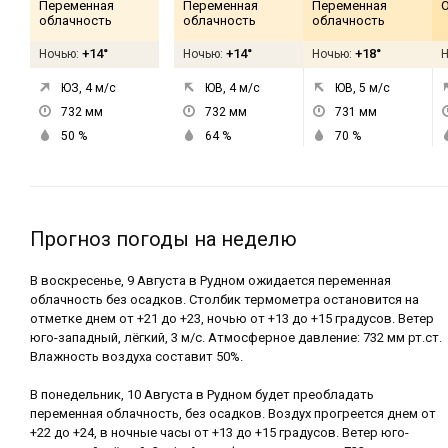
Переменная
Переменная
Переменная
облачность
облачность
облачность
+14°
+14°
+18°
Ночью:
Ночью:
Ночью:
ЮЗ, 4
м/с
ЮВ, 4
м/с
ЮВ, 5
м/с
732
мм
732
мм
731
мм
50
%
64
%
70
%
Прогноз погоды на неделю
В воскресенье, 9 Августа в Рудном ожидается переменная
облачность без осадков. Столбик термометра остановится на
отметке днем от +21 до +23, ночью от +13 до +15 градусов. Ветер
юго-западный, лёгкий, 3 м/с. Атмосферное давление: 732 мм рт.ст.
Влажность воздуха составит 50%.
В понедельник, 10 Августа в Рудном будет преобладать
переменная облачность, без осадков. Воздух прогреется днем от
+22 до +24, в ночные часы от +13 до +15 градусов. Ветер юго-