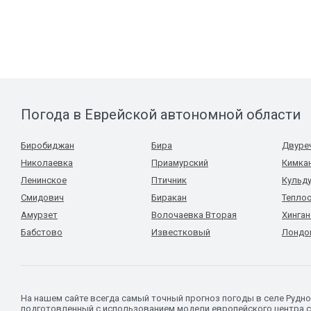
Погода в Еврейской автономной области
Биробиджан
Бира
Двуре
Николаевка
Приамурский
Кимка
Ленинское
Птичник
Кульд
Смидович
Биракан
Тепло
Амурзет
Волочаевка Вторая
Хинган
Бабстово
Известковый
Лондо
На нашем сайте всегда самый точный прогноз погоды в селе Рудн
подготовленный с использованием модели европейского центра с