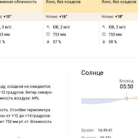
менная облачность
Ясно, без осадков
Ясно, без осадков
+15°
+16°
+18°
ю:
Ночью:
Ночью:
, 3
м/с
ЮВ, 2
м/с
ЮВ, 2
м/с
53
мм
753
мм
750
мм
1
%
57
%
58
%
Солнце
Восход
05:50
оду, осадков не ожидается.
+12 градусов. Ветер северо-
жность воздуха: 44%.
ность. Столбик термометра
сы от +12 до +14 градусов.
ит 753 мм рт.ст. Влажность
Время:
16:49:41
Высота:
35.53°