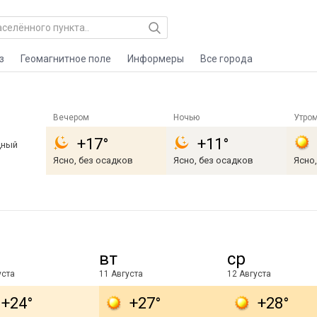
з
Геомагнитное поле
Информеры
Все города
Вечером
Ночью
Утро
+17°
+11°
дный
Ясно, без осадков
Ясно, без осадков
Ясно
вт
ср
уста
11 Августа
12 Августа
+24°
+27°
+28°