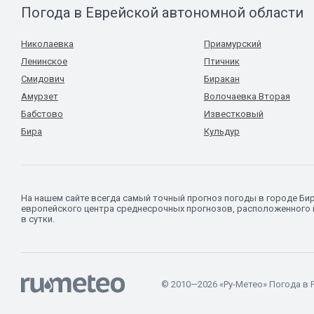
Погода в Еврейской автономной области
Николаевка
Приамурский
Ленинское
Птичник
Смидович
Биракан
Амурзет
Волочаевка Вторая
Бабстово
Известковый
Бира
Кульдур
На нашем сайте всегда самый точный прогноз погоды в городе Б
европейского центра среднесрочных прогнозов, расположенного в
в сутки.
© 2010—2026 «Ру-Метео» Погода в 