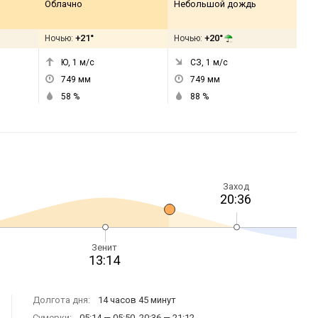
Облачно
Небольшой дождь
+21°
+20°
Ночью:
Ночью:
Ю, 1
м/с
СЗ, 1
м/с
749
мм
749
мм
58
%
88
%
Заход
20:36
Зенит
13:14
Долгота дня:
14 часов 45 минут
Сумерки:
05:14 — 05:50, 20:36 — 21:12