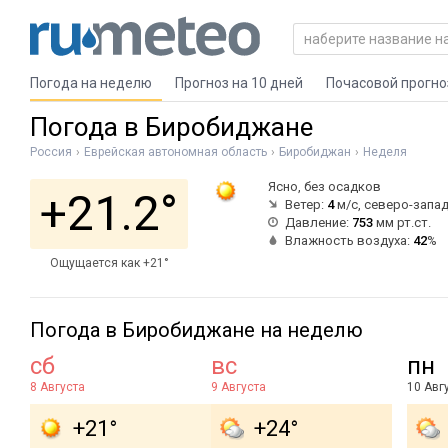
Погода на неделю
Прогноз на 10 дней
Почасовой прогно
Погода в Биробиджане
Россия
Еврейская автономная область
Биробиджан
Неделя
Ясно, без осадков
+21.2°
Ветер:
4
м/с, северо-запа
Давление:
753
мм рт.ст.
Влажность воздуха:
42
%
Ощущается как +21°
Погода в Биробиджане на неделю
сб
вс
пн
8 Августа
9 Августа
10 Авг
+21°
+24°