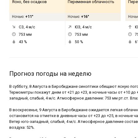
Ясно, без осадков
Переменная облачность
Пере
+11°
+16°
Ночью:
Ночью:
Ночь
СЗ, 4
м/с
ЮЗ, 4
м/с
Ю
753
мм
753
мм
7
43
%
50
%
6
Прогноз погоды на неделю
В субботу, 8 Августа в Биробиджане синоптики обещают ясную пог
Термометры покажут днем от +21 до +23, в ночные часы от +10 до 
западный, слабый, 4 м/с. Атмосферное давление: 753 мм рт.ст. Вла
В воскресенье, 9 Августа в Биробиджане ожидается легкая облач
остановится на отметке в дневные часы от +23 до +25, в ночные ча
Ветер юго-западный, слабый, 4 м/с. Атмосферное давление состав
воздуха: 52%.