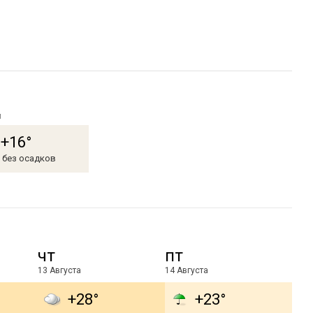
м
+16°
, без осадков
чт
пт
13 Августа
14 Августа
+28°
+23°