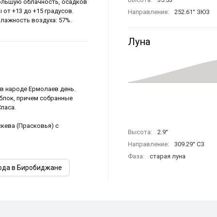
большую облачность, осадков
 от +13 до +15 градусов.
Направление:
252.61° ЗЮЗ
Влажность воздуха: 57%.
Луна
 в народе Ермолаев день.
блок, причем собранные
паса.
кева (Прасковья) с
Высота:
2.9°
Направление:
309.29° СЗ
Фаза:
старая луна
ода в Биробиджане