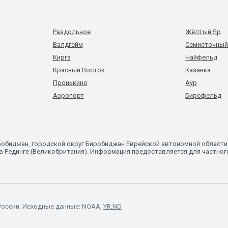
Раздольное
Жёлтый Яр
Валдгейм
Семисточны
Кирга
Найфельд
Красный Восток
Казанка
Пронькино
Аур
Аэропорт
Бирофельд
иробиджан, городской округ Биробиджан Еврейской автономной област
 Рединге (Великобритания). Информация предоставляется для частног
России. Исходные данные: NOAA,
YR.NO