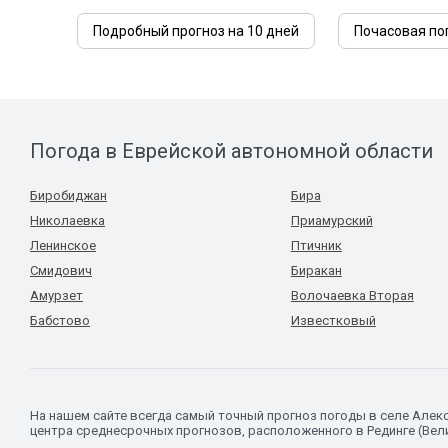
Подробный прогноз на 10 дней
Почасовая по
Погода в Еврейской автономной области
Биробиджан
Бира
Николаевка
Приамурский
Ленинское
Птичник
Смидович
Биракан
Амурзет
Волочаевка Вторая
Бабстово
Известковый
На нашем сайте всегда самый точный прогноз погоды в селе Але
центра среднесрочных прогнозов, расположенного в Рединге (Вел