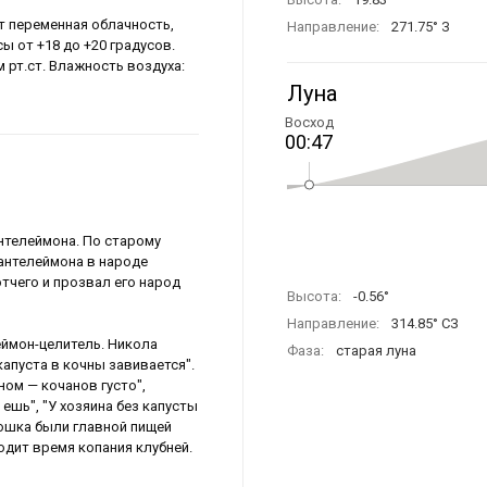
ет переменная облачность,
Направление:
271.75° З
сы от +18 до +20 градусов.
м рт.ст. Влажность воздуха:
Луна
Восход
00:47
антелеймона. По старому
Пантелеймона в народе
тчего и прозвал его народ
Высота:
-0.56°
Направление:
314.85° СЗ
ймон-целитель. Никола
Фаза:
старая луна
капуста в кочны завивается".
ном — кочанов густо",
ешь", "У хозяина без капусты
ртошка были главной пищей
ходит время копания клубней.