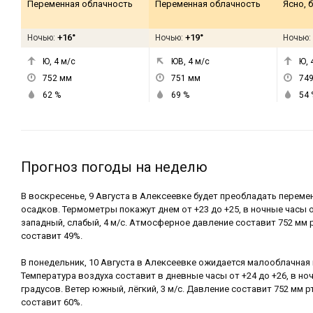
Переменная облачность
Переменная облачность
Ясно, 
+16°
+19°
Ночью:
Ночью:
Ночью:
Ю, 4
м/с
ЮВ, 4
м/с
Ю, 
752
мм
751
мм
74
62
%
69
%
54
Прогноз погоды на неделю
В воскресенье, 9 Августа в Алексеевке будет преобладать переме
осадков. Термометры покажут днем от +23 до +25, в ночные часы о
западный, слабый, 4 м/с. Атмосферное давление составит 752 мм 
составит 49%.
В понедельник, 10 Августа в Алексеевке ожидается малооблачная 
Температура воздуха составит в дневные часы от +24 до +26, в но
градусов. Ветер южный, лёгкий, 3 м/с. Давление составит 752 мм р
составит 60%.