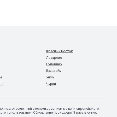
Красный Восток
Лазарево
Головино
Валдгейм
ое
Унгун
на
Чурки
елю, подготовленный с использованием модели европейского
го использования. Обновление происходит 3 раза в сутки.