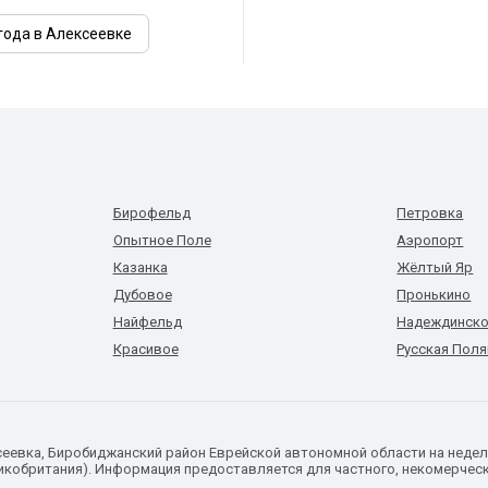
года в Алексеевке
Бирофельд
Петровка
Опытное Поле
Аэропорт
Казанка
Жёлтый Яр
Дубовое
Пронькино
Найфельд
Надеждинск
Красивое
Русская Поля
ксеевка, Биробиджанский район Еврейской автономной области на нед
икобритания). Информация предоставляется для частного, некомерческо