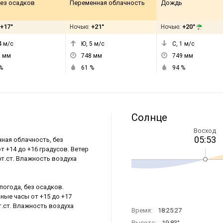
без осадков
Переменная облачность
Дождь
+17°
+21°
+20°
Ночью:
Ночью:
4
м/с
Ю, 5
м/с
С, 1
м/с
9
мм
748
мм
749
мм
%
61
%
94
%
Солнце
Восход
05:53
нная облачность, без
т +14 до +16 градусов. Ветер
рт.ст. Влажность воздуха
погода, без осадков.
чные часы от +15 до +17
т.ст. Влажность воздуха
Время:
18:25:27
Высота:
19.83°