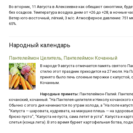
Во вторник, 11 Августа в Алексеевке как обещают синоптики, буд
без осадков. Температура воздуха днем от +26 до +28, в ночные ча
Ветер юго-восточный, лёгкий, 3 м/с. Атмосферное давление: 751 м
65%.
Народный календарь
Пантелеймон Целитель, Пантелеймон Кочанный
В народе 9 августа отмечается память святого П
стилю этот праздник приходится на 27 июля. На 
принято было печь слоеные пирожки с капустой, о
Кочанным.
Народные приметы:
Пантелеймон-Палий. Пантеле
кочанский, кочанный. "На Пантелея-целителя и Николу кочанского 
Обычно с этого дня начинаются по утрам холода, а "На поле капуст
"Капуста — шаровата, кудревата, на макушке плешь — на здоровье 
брюхо пусто", "Капуста не пуста, сама летит в уста". Капуста и ка
слетья (конца лета). В это время буреет картофельная ботва, под