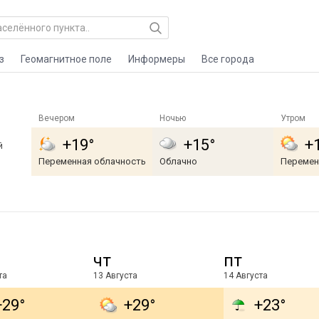
з
Геомагнитное поле
Информеры
Все города
Вечером
Ночью
Утром
+19°
+15°
+
й
Переменная облачность
Облачно
Перемен
чт
пт
та
13 Августа
14 Августа
+29°
+29°
+23°