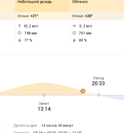
Небольшой дождь
Облачно
+21°
+20°
Ночью:
Ночью:
Ю, 2
м/с
З, 2
м/с
748
мм
751
мм
77
%
89
%
Заход
20:33
Зенит
13:14
Долгота дня:
14 часов 40 минут
Сумерки:
05:18 — 05:53, 20:33 — 21:09