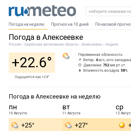
Погода на неделю
Прогноз на 10 дней
Почасовой прогно
Погода в Алексеевке
Россия
Еврейская автономная область
Алексеевка
Неделя
Переменная облачность
+22.6°
Ветер:
4
м/с, юго-западны
Давление:
752
мм рт.ст.
Влажность воздуха:
58
%
Ощущается как +24°
Погода в Алексеевке на неделю
пн
вт
ср
10 Августа
11 Августа
12 Авгус
+25°
+27°