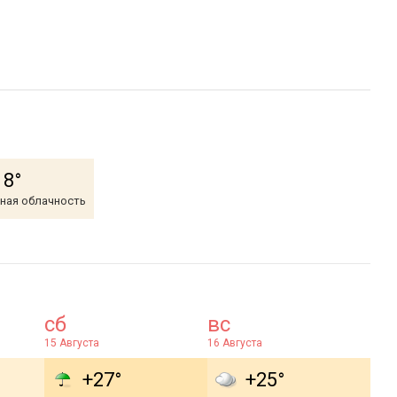
18°
ная облачность
сб
вс
15 Августа
16 Августа
+27°
+25°