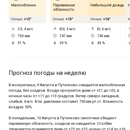
Малооблачно
Переменная
Небольшой дождь
облачность
+12°
+15°
+16°
Ночью:
Ночью:
Ночью:
СЗ, 4
м/с
ЮЗ, 3
м/с
Ю, 6
м/с
750
мм
747
мм
740
мм
51
%
39
%
43
%
Прогноз погоды на неделю
В воскресенье, 9 Августа в Путилково ожидается малооблачная
погода, без осадков. Воздух прогреется днем от +21 до +23, в
ночные часы от +11 до +13 градусов. Ветер северо-западный,
слабый, 4 м/с. Атм. давление составит 750 мм рт.ст. Влажность
воздуха: 50%.
В понедельник, 10 Августа в Путилково синоптики обещают
переменную облачность, осадков не ожидается. Столбик
термометра поднимется днем от +23 до +25, ночью от +14 до +16