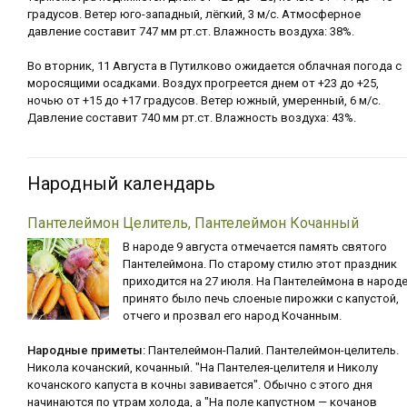
градусов. Ветер юго-западный, лёгкий, 3 м/с. Атмосферное
давление составит 747 мм рт.ст. Влажность воздуха: 38%.
Во вторник, 11 Августа в Путилково ожидается облачная погода с
моросящими осадками. Воздух прогреется днем от +23 до +25,
ночью от +15 до +17 градусов. Ветер южный, умеренный, 6 м/с.
Давление составит 740 мм рт.ст. Влажность воздуха: 43%.
Народный календарь
Пантелеймон Целитель, Пантелеймон Кочанный
В народе 9 августа отмечается память святого
Пантелеймона. По старому стилю этот праздник
приходится на 27 июля. На Пантелеймона в народ
принято было печь слоеные пирожки с капустой,
отчего и прозвал его народ Кочанным.
Народные приметы:
Пантелеймон-Палий. Пантелеймон-целитель.
Никола кочанский, кочанный. "На Пантелея-целителя и Николу
кочанского капуста в кочны завивается". Обычно с этого дня
начинаются по утрам холода, а "На поле капустном — кочанов