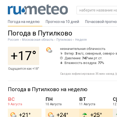
Погода на неделю
Прогноз на 10 дней
Почасовой прогно
Погода в Путилково
Россия
Московская область
Путилково
Неделя
незначительная облачность
+17°
Ветер:
3
м/с, северный, северо-
Давление:
747
мм рт.ст.
Влажность воздуха:
77
%
Ощущается как +18°
Сводка зафиксирована 35 мин назад (в
Погода в Путилково на неделю
вс
пн
вт
с
9 Августа
10 Августа
11 Августа
12
+21°
+24°
+25°