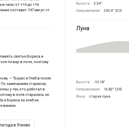
Высота:
3.34°
ые часы от +14 до +16
ение составит 747 мм рт.ст.
Направление:
295.4° ЗСЗ
Луна
 память святых Бориса и
иться пожар в поле, поэтому
ожь — "Борис и Глеб в полях
Высота:
-10.18°
. По замечаниям стариков,
пны у тех, кто работал в
Направление:
16.82° ССВ
поэтому в поля старались не
Фаза:
старая луна
а и Бориса за хлеб не
е веники.
погода в Усково