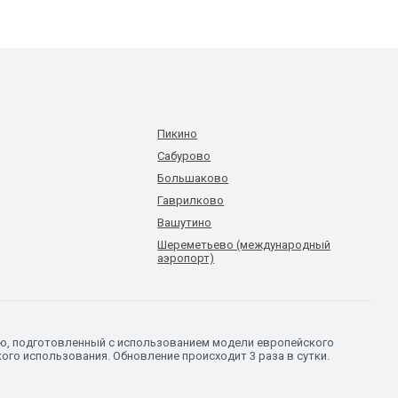
Пикино
Сабурово
Большаково
Гаврилково
Вашутино
Шереметьево (международный
аэропорт)
лю, подготовленный с использованием модели европейского
го использования. Обновление происходит 3 раза в сутки.