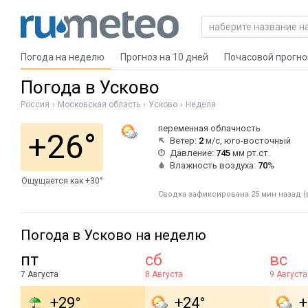
Погода на неделю
Прогноз на 10 дней
Почасовой прогно
Погода в Усково
Россия
Московская область
Усково
Неделя
переменная облачность
+26°
Ветер:
2
м/с, юго-восточный
Давление:
745
мм рт.ст.
Влажность воздуха:
70
%
Ощущается как +30°
Сводка зафиксирована 25 мин назад (
Погода в Усково на неделю
пт
сб
вс
7 Августа
8 Августа
9 Августа
+29°
+24°
+