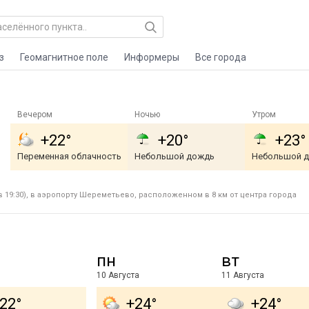
з
Геомагнитное поле
Информеры
Все города
Вечером
Ночью
Утром
+22°
+20°
+23°
Переменная облачность
Небольшой дождь
Небольшой 
в 19:30), в аэропорту Шереметьево, расположенном в 8 км от центра города
пн
вт
10 Августа
11 Августа
22°
+24°
+24°