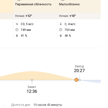
Переменная облачность
Малооблачно
+12°
+10°
Ночью:
Ночью:
СЗ, 5
м/с
С, 4
м/с
749
мм
753
мм
41
%
46
%
Заход
20:27
Зенит
12:36
Долгота дня:
15 часов 43 минуты