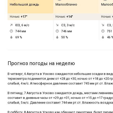
Небольшой дождь
Малооблачно
Малооб
+17°
+14°
Ночью:
Ночью:
Ночью:
ЮЗ, 6
м/с
СЗ, 3
м/с
СЗ, 
744
мм
746
мм
751
69
%
50
%
46
Прогноз погоды на неделю
В четверг, 6 Августа в Усково ожидаются небольшие осадки в вид
термометра поднимется днем от +28 до +30, ночью от +18 до +20 г
слабый, 4 м/с. Атмосферное давление составит 745 мм рт.ст. Влаж
В пятницу, 7 Августа в Усково ожидается дождь, местами ливниев
составит в дневные часы от +29 до +31, ночью от +15 до +17 граду
слабый, 5 м/с. Давление составит 744 мм рт.ст. Влажность воздуха
В субботу, 8 Августа в Усково как обещают синоптики, будет перем