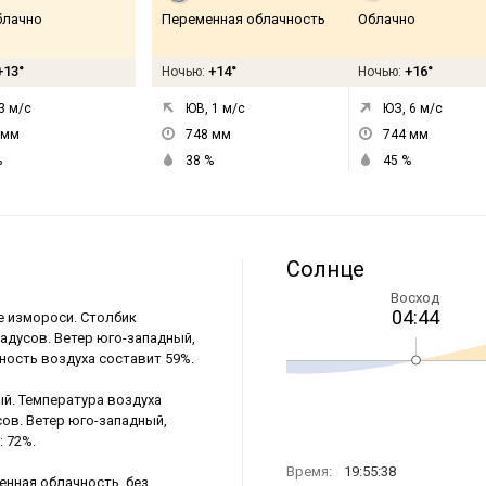
лачно
Переменная облачность
Облачно
+13°
+14°
+16°
Ночью:
Ночью:
3
м/с
ЮВ, 1
м/с
ЮЗ, 6
м/с
мм
748
мм
744
мм
%
38
%
45
%
Солнце
Восход
04:44
е измороси. Столбик
радусов. Ветер юго-западный,
ность воздуха составит 59%.
ый. Температура воздуха
сов. Ветер юго-западный,
: 72%.
Время:
19:55:38
енная облачность, без