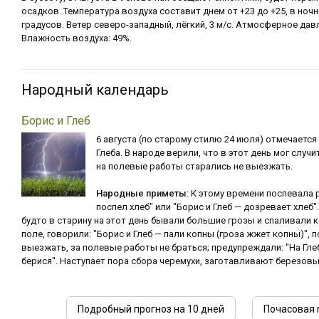
осадков. Температура воздуха составит днем от +23 до +25, в ночн
градусов. Ветер северо-западный, лёгкий, 3 м/с. Атмосферное давл
Влажность воздуха: 49%.
Народный календарь
Борис и Глеб
6 августа (по старому стилю 24 июля) отмечается
Глеба. В народе верили, что в этот день мог случ
на полевые работы старались не выезжать.
Народные приметы:
К этому времени поспевала р
поспел хлеб" или "Борис и Глеб — дозревает хлеб"
будто в старину на этот день бывали большие грозы и спаливали ко
поле, говорили: "Борис и Глеб — пали копны (гроза жжет копны)", 
выезжать, за полевые работы не браться; предупреждали: "На Глеб
берися". Наступает пора сбора черемухи, заготавливают березовы
Подробный прогноз на 10 дней
Почасовая 