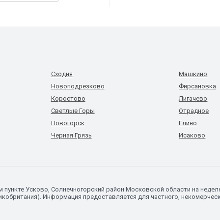
Сходня
Машкино
Новоподрезково
Фирсановка
Коростово
Лигачево
Светлые Горы
Отрадное
Новогорск
Елино
Черная Грязь
Исаково
ом пункте Усково, Солнечногорский район Московской области на неде
икобритания). Информация предоставляется для частного, некомерческо