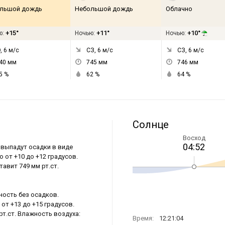
льшой дождь
Небольшой дождь
Облачно
+15°
+11°
+10°
ю:
Ночью:
Ночью:
, 6
м/с
СЗ, 6
м/с
СЗ, 6
м/с
40
мм
745
мм
746
мм
5
%
62
%
64
%
Солнце
Восход
04:52
 выпадут осадки в виде
 от +10 до +12 градусов.
авит 749 мм рт.ст.
ность без осадков.
от +13 до +15 градусов.
рт.ст. Влажность воздуха:
Время:
12:21:04