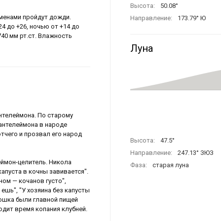
Высота:
50.08°
еменами пройдут дожди.
Направление:
173.79° Ю
4 до +26, ночью от +14 до
740 мм рт.ст. Влажность
Луна
антелеймона. По старому
Пантелеймона в народе
тчего и прозвал его народ
Высота:
47.5°
Направление:
247.13° ЗЮЗ
ймон-целитель. Никола
Фаза:
старая луна
капуста в кочны завивается".
ном — кочанов густо",
ешь", "У хозяина без капусты
ртошка были главной пищей
ходит время копания клубней.