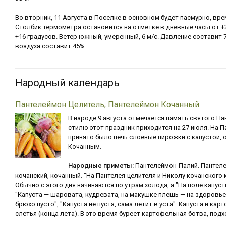
Во вторник, 11 Августа в Поселке в основном будет пасмурно, вр
Столбик термометра остановится на отметке в дневные часы от +2
+16 градусов. Ветер южный, умеренный, 6 м/с. Давление составит 
воздуха составит 45%.
Народный календарь
Пантелеймон Целитель, Пантелеймон Кочанный
В народе 9 августа отмечается память святого П
стилю этот праздник приходится на 27 июля. На 
принято было печь слоеные пирожки с капустой, о
Кочанным.
Народные приметы:
Пантелеймон-Палий. Пантеле
кочанский, кочанный. "На Пантелея-целителя и Николу кочанского 
Обычно с этого дня начинаются по утрам холода, а "На поле капуст
"Капуста — шаровата, кудревата, на макушке плешь — на здоровье 
брюхо пусто", "Капуста не пуста, сама летит в уста". Капуста и ка
слетья (конца лета). В это время буреет картофельная ботва, под