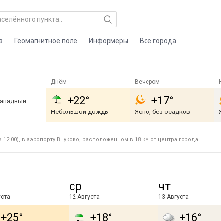
з
Геомагнитное поле
Информеры
Все города
Днём
Вечером
+22°
+17°
западный
Небольшой дождь
Ясно, без осадков
 12:00), в аэропорту Внуково, расположенном в 18 км от центра города
ср
чт
уста
12 Августа
13 Августа
+25°
+18°
+16°