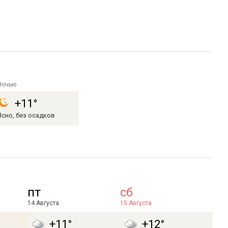
Ночью
+11°
Ясно, без осадков
пт
сб
14 Августа
15 Августа
+11°
+12°