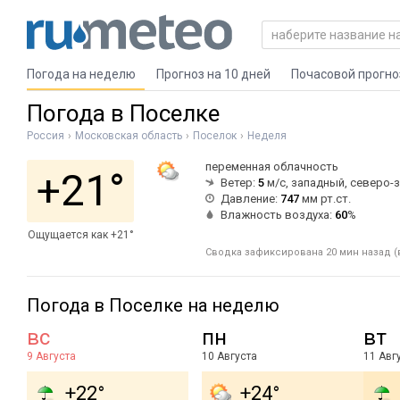
Погода на неделю
Прогноз на 10 дней
Почасовой прогно
Погода в Поселке
Россия
Московская область
Поселок
Неделя
переменная облачность
+21°
Ветер:
5
м/с, западный, северо-
Давление:
747
мм рт.ст.
Влажность воздуха:
60
%
Ощущается как +21°
Сводка зафиксирована 20 мин назад (в
Погода в Поселке на неделю
вс
пн
вт
9 Августа
10 Августа
11 Авг
+22°
+24°