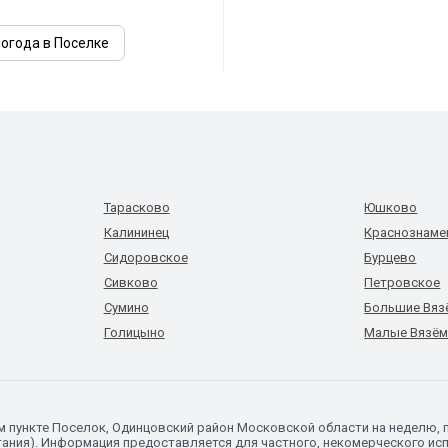
огода в Поселке
Тарасково
Юшково
Калининец
Краснознаме
Сидоровское
Бурцево
Сивково
Петровское
Сумино
Большие Вя
Голицыно
Малые Вязё
ом пункте Поселок, Одинцовский район Московской области на неделю,
ания). Информация предоставляется для частного, некомерческого исп