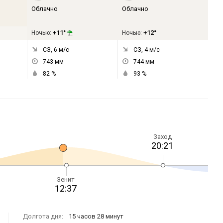
Облачно
Облачно
+11°
+12°
Ночью:
Ночью:
СЗ, 6
м/с
СЗ, 4
м/с
743
мм
744
мм
82
%
93
%
Заход
20:21
Зенит
12:37
Долгота дня:
15 часов 28 минут