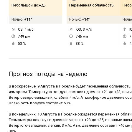
Небольшой дождь
Переменная облачность
Небо
+11°
+14°
Ночью:
Ночью:
Ночь
СЗ, 4
м/с
ЮЗ, 3
м/с
Ю
749
мм
746
мм
7
53
%
38
%
4
Прогноз погоды на неделю
В воскресенье, 9 Августа в Поселке будет переменная облачность,
измороси. Температура воздуха составит днем от +21 до +23, ночью
Ветер северо-западный, слабый, 4 м/с. Атмосферное давление сост
Влажность воздуха составит 53%.
В понедельник, 10 Августа в Поселке ожидается переменная облач
Термометры покажут в дневные часы от +23 до +25, в ночные часы 
Ветер юго-западный, лёгкий, 3 м/с. Атм. давление составит 746 мм 
38%.