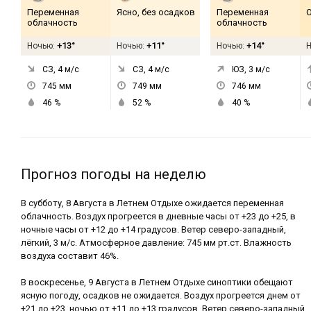
Переменная
Ясно, без осадков
Переменная
облачность
облачность
+13°
+11°
+14°
Ночью:
Ночью:
Ночью:
СЗ, 4
м/с
СЗ, 4
м/с
ЮЗ, 3
м/с
745
мм
749
мм
746
мм
46
%
52
%
40
%
Прогноз погоды на неделю
В субботу, 8 Августа в Летнем Отдыхе ожидается переменная
облачность. Воздух прогреется в дневные часы от +23 до +25, в
ночные часы от +12 до +14 градусов. Ветер северо-западный,
лёгкий, 3 м/с. Атмосферное давление: 745 мм рт.ст. Влажность
воздуха составит 46%.
В воскресенье, 9 Августа в Летнем Отдыхе синоптики обещают
ясную погоду, осадков не ожидается. Воздух прогреется днем от
+21 до +23, ночью от +11 до +13 градусов. Ветер северо-западный,