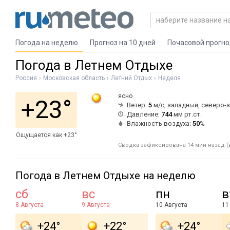
Погода на неделю
Прогноз на 10 дней
Почасовой прогно
Погода в Летнем Отдыхе
Россия
Московская область
Летний Отдых
Неделя
ясно
+23°
Ветер:
5
м/с, западный, северо-
Давление:
744
мм рт.ст.
Влажность воздуха:
50
%
Ощущается как +23°
Сводка зафиксирована 14 мин назад (в
Погода в Летнем Отдыхе на неделю
сб
вс
пн
в
8 Августа
9 Августа
10 Августа
11
+24°
+22°
+24°