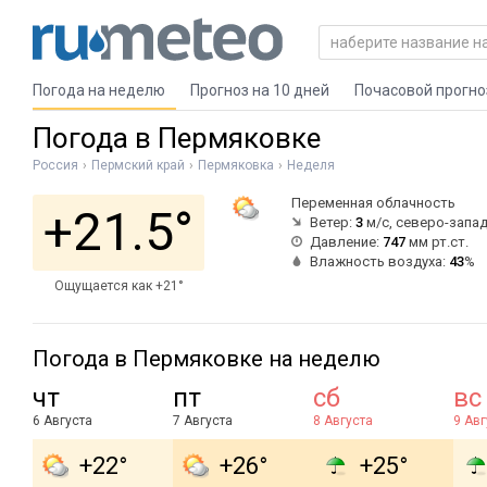
Погода на неделю
Прогноз на 10 дней
Почасовой прогно
Погода в Пермяковке
Россия
Пермский край
Пермяковка
Неделя
Переменная облачность
+21.5°
Ветер:
3
м/с, северо-запа
Давление:
747
мм рт.ст.
Влажность воздуха:
43
%
Ощущается как +21°
Погода в Пермяковке на неделю
чт
пт
сб
вс
6 Августа
7 Августа
8 Августа
9 Авг
+22°
+26°
+25°