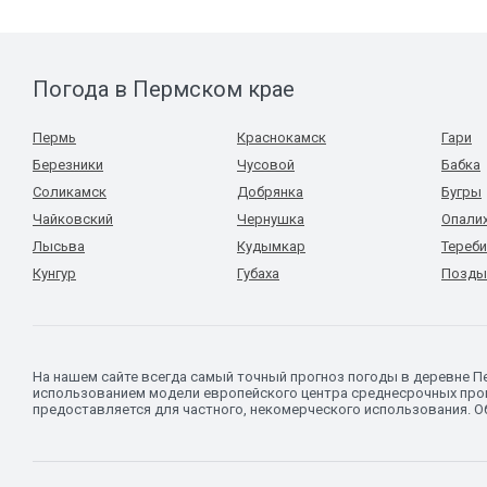
Погода в Пермском крае
Пермь
Краснокамск
Гари
Березники
Чусовой
Бабка
Соликамск
Добрянка
Бугры
Чайковский
Чернушка
Опали
Лысьва
Кудымкар
Тереб
Кунгур
Губаха
Позды
На нашем сайте всегда самый точный прогноз погоды в деревне П
использованием модели европейского центра среднесрочных прог
предоставляется для частного, некомерческого использования. Об