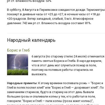
рт.ст. Влажность воздуха: 53%.
В субботу, 8 Августа в Пермяковке ожидаются дожди. Термометры
покажут в дневные часы от +25 до +27, в ночные часы от +18 до
+20 градусов. Ветер западный, слабый, 5 м/с. Атмосферное
давление: 742 мм рт.ст. Влажность воздуха составит 81%.
Народный календарь
Борис и Глеб
6 августа (по старому стилю 24 июля) отмечается
память святых Бориса и Глеба. В народе верили,
что в этот день мог случиться пожар в поле,
поэтому на полевые работы старались не
выезжать.
Народные приметы:
К этому времени поспевала рожь — "Борис и
Глеб в полях поспел хлеб" или "Борис и Глеб — дозревает хлеб". По
замечаниям стариков, будто в старину на этот день бывали
большие грозы и спаливали копны у тех, кто работал в поле,
говорили: "Борис и Глеб — пали копны (гроза жжет копны)",