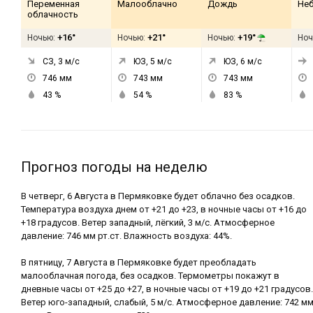
Переменная
Малооблачно
Дождь
Не
облачность
+16°
+21°
+19°
Ночью:
Ночью:
Ночью:
Ноч
СЗ, 3
м/с
ЮЗ, 5
м/с
ЮЗ, 6
м/с
746
мм
743
мм
743
мм
43
%
54
%
83
%
Прогноз погоды на неделю
В четверг, 6 Августа в Пермяковке будет облачно без осадков.
Температура воздуха днем от +21 до +23, в ночные часы от +16 до
+18 градусов. Ветер западный, лёгкий, 3 м/с. Атмосферное
давление: 746 мм рт.ст. Влажность воздуха: 44%.
В пятницу, 7 Августа в Пермяковке будет преобладать
малооблачная погода, без осадков. Термометры покажут в
дневные часы от +25 до +27, в ночные часы от +19 до +21 градусов.
Ветер юго-западный, слабый, 5 м/с. Атмосферное давление: 742 м