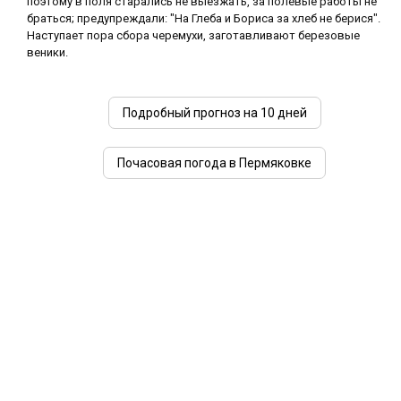
поэтому в поля старались не выезжать, за полевые работы не
браться; предупреждали: "На Глеба и Бориса за хлеб не берися".
Наступает пора сбора черемухи, заготавливают березовые
веники.
Подробный прогноз на 10 дней
Почасовая погода в Пермяковке