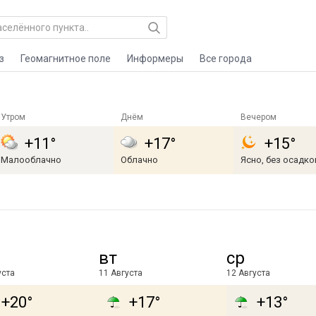
з
Геомагнитное поле
Информеры
Все города
Утром
Днём
Вечером
+11°
+17°
+15°
Малооблачно
Облачно
Ясно, без осадко
вт
ср
уста
11 Августа
12 Августа
+20°
+17°
+13°