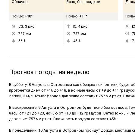
Облачно
Ясно, без осадков
Дож
+10°
+11°
Ночью:
Ночью:
Ночь
СЗ, 3
м/с
Ю, 4
м/с
Ю
757
мм
757
мм
7
56
%
45
%
7
Прогноз погоды на неделю
В субботу, 8 Августа в Островном как обещают синоптики, будет о
прогреется днем от +16 до +18, в ночные часы от +9 до +11 градус
лёгкий, 3 м/с. Атмосферное давление составит 757 мм рт.ст. Влажн
В воскресенье, 9 Августа в Островном будет ясно без осадков. Те
часы от +21 до +23, ночью от +10 до +12 градусов. Ветер южный, л
давление: 757 мм рт.ст. Влажность воздуха составит 45%.
В понедельник, 10 Августа в Островном пройдут дожди, местами 