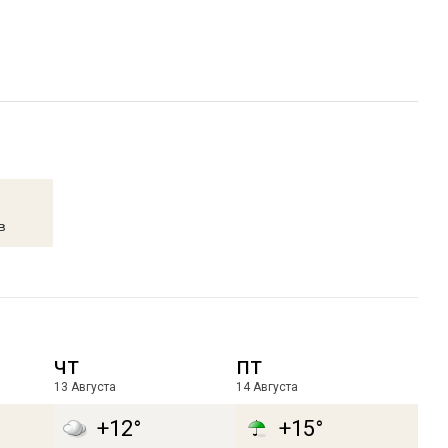
в
чт
пт
13 Августа
14 Августа
+12°
+15°