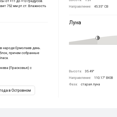
сы от +11 до +13 градусов.
вит 752 мм рт.ст. Влажность
Направление:
45.35° СВ
Луна
 в народе Ермолаев день.
блок, причем собранные
паса.
кева (Прасковья) с
Высота:
35.49°
Направление:
110.17° ВЮВ
Фаза:
старая луна
года в Островном