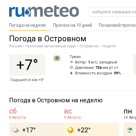
Погода на неделю
Прогноз на 10 дней
Почасовой прогно
Погода в Островном
Россия
Чукотский автономный округ
Островное
Неделя
Туман
+7°
Ветер:
1
м/с, западный
Давление:
756
мм рт.ст.
Влажность воздуха:
99
%
Ощущается как +8°
Погода в Островном на неделю
сб
вс
пн
8 Августа
9 Августа
10 Авг
+17°
+22°