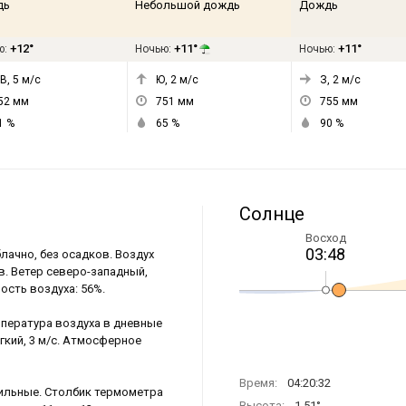
дь
Небольшой дождь
Дождь
+12°
+11°
+11°
ю:
Ночью:
Ночью:
В, 5
м/с
Ю, 2
м/с
З, 2
м/с
52
мм
751
мм
755
мм
1
%
65
%
90
%
Солнце
Восход
03:48
блачно, без осадков. Воздух
ов. Ветер северо-западный,
ость воздуха: 56%.
мпература воздуха в дневные
ёгкий, 3 м/с. Атмосферное
Время:
04:20:32
сильные. Столбик термометра
Высота:
1.51°