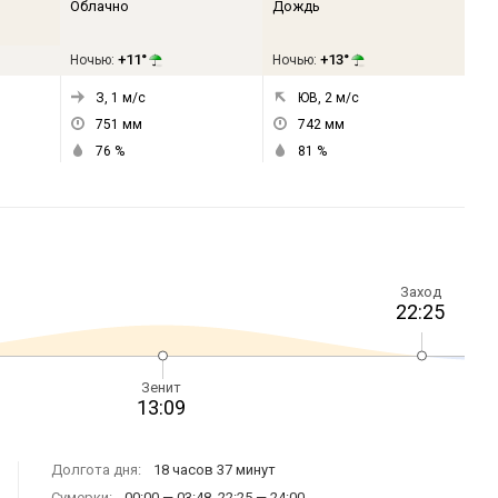
Облачно
Дождь
+11°
+13°
Ночью:
Ночью:
З, 1
м/с
ЮВ, 2
м/с
751
мм
742
мм
76
%
81
%
Заход
22:25
Зенит
13:09
Долгота дня:
18 часов 37 минут
Сумерки:
00:00 — 03:48, 22:25 — 24:00