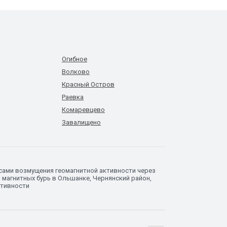
Огибное
Волково
Красный Остров
Раевка
Комаревцево
Завалищено
сами возмущения геомагнитной активности через
 магнитных бурь в Ольшанке, Чернянский район,
ктивности