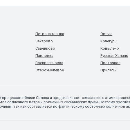
Петропавловка
Орлик
Захарово
Кочегуры
Савенково
Ковылено
Павловка
Русская Халань
Воскресеновка
Проточное
Старохмелевое
Прилепы
х процессов вблизи Солнца и предсказывает связанные с этими процес
ле солнечного ветра и солнечных космических лучей. Поэтому прогноз
точным, так как составляется по фактическому состоянию солнечной а