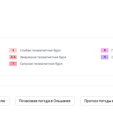
Слабая геомагнитная буря
4
8
Умеренная геомагнитная буря
5−6
9
Сильная геомагнитная буря
7
елю
Почасовая погода в Ольшанке
Прогноз погоды 