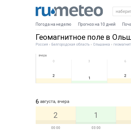
Погода на неделю
Прогноз на 10 дней
Поч
Геомагнитное поле в Оль
Россия
Белгородская область
Ольшанка
геомагнит
вчера
0
3
6
2
2
1
6
августа,
вчера
2
1
00:00
03:00