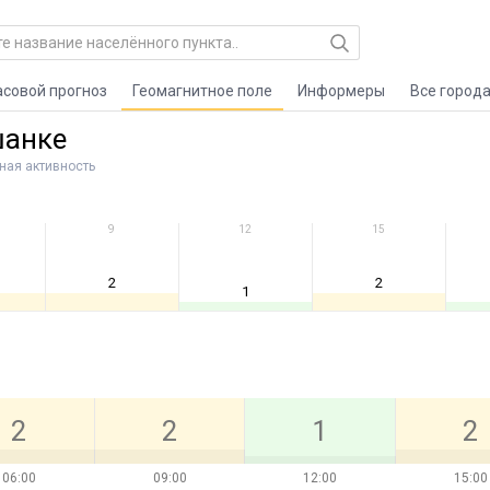
асовой прогноз
Геомагнитное поле
Информеры
Все город
шанке
ная активность
9
12
15
2
2
1
2
2
1
2
06:00
09:00
12:00
15:00