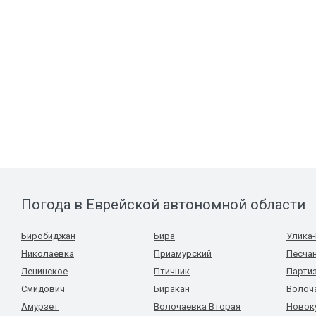
Погода в Еврейской автономной области
Биробиджан
Бира
Улика
Николаевка
Приамурский
Песча
Ленинское
Птичник
Парти
Смидович
Биракан
Волоч
Амурзет
Волочаевка Вторая
Новок