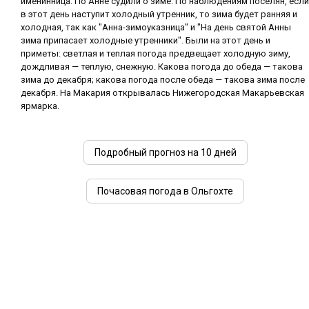
именинница. По Анне судили о зиме. По наблюдениям поселян, если
в этот день наступит холодный утренник, то зима будет ранняя и
холодная, так как "Анна-зимоуказница" и "На день святой Анны
зима припасает холодные утренники". Были на этот день и
приметы: светлая и теплая погода предвещает холодную зиму,
дождливая — теплую, снежную. Какова погода до обеда — такова
зима до декабря; какова погода после обеда — такова зима после
декабря. На Макария открывалась Нижегородская Макарьевская
ярмарка.
Подробный прогноз на 10 дней
Почасовая погода в Ольгохте