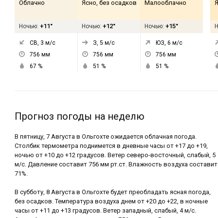
Облачно
Ясно, без осадков
Малооблачно
Я
+11°
+12°
+15°
Ночью:
Ночью:
Ночью:
СВ, 3
м/с
З, 5
м/с
ЮЗ, 6
м/с
756
мм
756
мм
756
мм
67
%
51
%
51
%
Прогноз погоды на неделю
В пятницу, 7 Августа в Ольгохте ожидается облачная погода.
Столбик термометра поднимется в дневные часы от +17 до +19,
ночью от +10 до +12 градусов. Ветер северо-восточный, слабый, 5
м/с. Давление составит 756 мм рт.ст. Влажность воздуха составит
71%.
В субботу, 8 Августа в Ольгохте будет преобладать ясная погода,
без осадков. Температура воздуха днем от +20 до +22, в ночные
часы от +11 до +13 градусов. Ветер западный, слабый, 4 м/с.