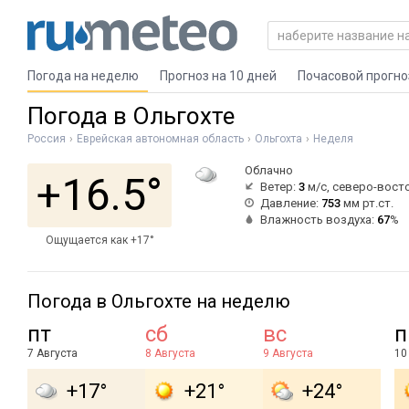
Погода на неделю
Прогноз на 10 дней
Почасовой прогно
Погода в Ольгохте
Россия
Еврейская автономная область
Ольгохта
Неделя
Облачно
+16.5°
Ветер:
3
м/с, северо-вост
Давление:
753
мм рт.ст.
Влажность воздуха:
67
%
Ощущается как +17°
Погода в Ольгохте на неделю
пт
сб
вс
п
7 Августа
8 Августа
9 Августа
10
+17°
+21°
+24°