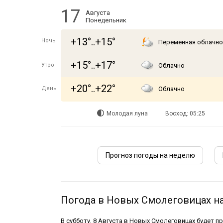
17
Августа
Понедельник
+13°..+15°
Ночь
Переменная облачно
+15°..+17°
Утро
Облачно
+20°..+22°
День
Облачно
Молодая луна
Восход: 05:25
Прогноз погоды на неделю
Погода в Новых Смолеговицах на
В субботу, 8 Августа в Новых Смолеговицах будет п