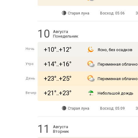
Старая луна
Восход: 05:06
З
10
Августа
Понедельник
+10°..+12°
Ночь
Ясно, без осадков
+14°..+16°
Утро
Переменная облачно
+23°..+25°
День
Переменная облачно
+21°..+23°
Вечер
Небольшой дождь
Старая луна
Восход: 05:09
З
11
Августа
Вторник