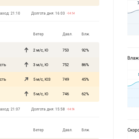
аход: 21:10
Долгота дня: 16:03
−04:54
Ветер
Давл.
Влж.
2 м/с, Ю
753
92%
Влажн
сть
3 м/с, Ю
752
86%
сть
5 м/с, ЮЗ
749
45%
5 м/с, Ю
746
62%
аход: 21:07
Долгота дня: 15:58
−04:56
Скоро
Ветер
Давл.
Влж.