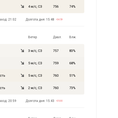
4 м/с, СЗ
756
74%
аход: 21:02
Долгота дня: 15:48
−04:59
Ветер
Давл.
Влж.
3 м/с, СЗ
757
83%
5 м/с, СЗ
759
68%
сть
5 м/с, СЗ
760
51%
сть
2 м/с, СЗ
760
73%
аход: 20:59
Долгота дня: 15:43
−05:00