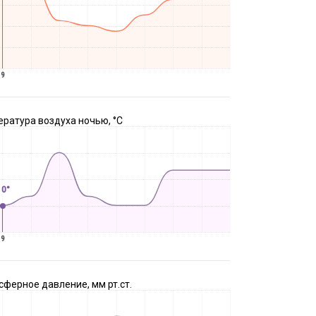
9
ратура воздуха ночью, °C
10°
9
ферное давление, мм рт.ст.