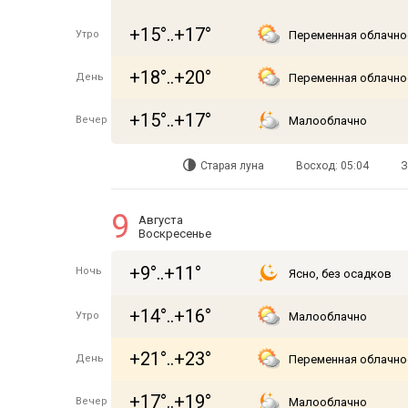
+15°..+17°
Утро
Переменная облачно
+18°..+20°
День
Переменная облачно
+15°..+17°
Вечер
Малооблачно
Старая луна
Восход: 05:04
З
9
Августа
Воскресенье
+9°..+11°
Ночь
Ясно, без осадков
+14°..+16°
Утро
Малооблачно
+21°..+23°
День
Переменная облачно
+17°..+19°
Вечер
Малооблачно