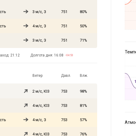
сть
3 м/с, З
751
80%
сть
4 м/с, З
751
50%
3 м/с, З
751
71%
Темпе
аход: 21:12
Долгота дня: 16:08
−04:53
Ветер
Давл.
Влж.
2 м/с, ЮЗ
753
98%
4 м/с, ЮЗ
753
81%
сть
4 м/с, З
753
57%
Атмос
4 м/с, ЮЗ
753
76%