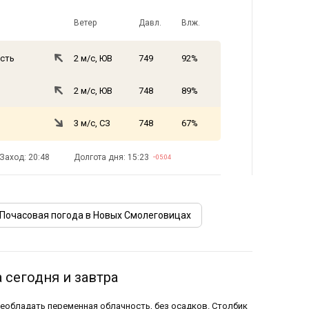
Ветер
Давл.
Влж.
сть
2 м/с, ЮВ
749
92%
2 м/с, ЮВ
748
89%
3 м/с, СЗ
748
67%
Заход: 20:48
Долгота дня: 15:23
−05:04
Почасовая погода в Новых Смолеговицах
 сегодня и завтра
реобладать переменная облачность, без осадков. Столбик