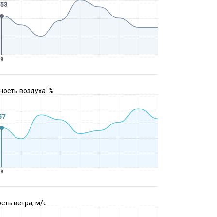
753
9
ость воздуха, %
57
9
сть ветра, м/с