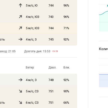
5 м/с, Ю
744
96%
4 м/с, ЮЗ
743
96%
5 м/с, ЮЗ
744
71%
сть
4 м/с, З
745
92%
Коли
аход: 21:05
Долгота дня: 15:53
−04:58
Ветер
Давл.
Влж.
4 м/с, З
748
92%
5 м/с, СЗ
751
90%
сть
6 м/с, СЗ
751
66%