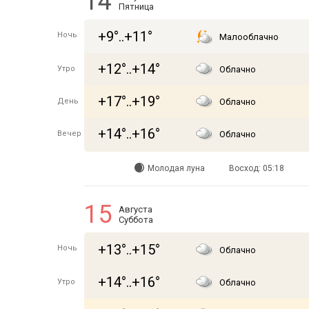
14
Пятница
+9°..+11°
Ночь
Малооблачно
+12°..+14°
Утро
Облачно
+17°..+19°
День
Облачно
+14°..+16°
Вечер
Облачно
Молодая луна
Восход: 05:18
15
Августа
Суббота
+13°..+15°
Ночь
Облачно
+14°..+16°
Утро
Облачно