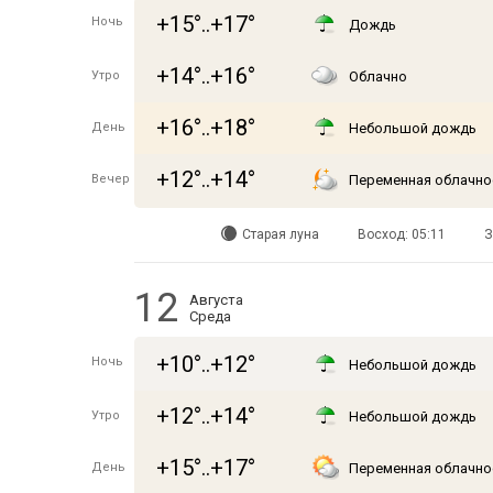
+15°..+17°
Ночь
Дождь
+14°..+16°
Утро
Облачно
+16°..+18°
День
Небольшой дождь
+12°..+14°
Вечер
Переменная облачно
Старая луна
Восход: 05:11
З
12
Августа
Среда
+10°..+12°
Ночь
Небольшой дождь
+12°..+14°
Утро
Небольшой дождь
+15°..+17°
День
Переменная облачно