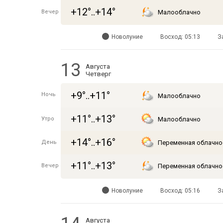
+12°..+14°
Вечер
Малооблачно
Новолуние
Восход: 05:13
З
13
Августа
Четверг
+9°..+11°
Ночь
Малооблачно
+11°..+13°
Утро
Малооблачно
+14°..+16°
День
Переменная облачно
+11°..+13°
Вечер
Переменная облачно
Новолуние
Восход: 05:16
З
Августа