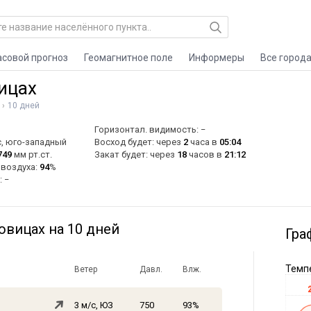
асовой прогноз
Геомагнитное поле
Информеры
Все город
ицах
10 дней
Горизонтал. видимость: −
, юго-западный
Восход будет: через
2
часа в
05:04
749
мм рт.ст.
Закат будет: через
18
часов в
21:12
 воздуха:
94
%
: −
вицах на 10 дней
Гра
Темпе
Ветер
Давл.
Влж.
3 м/с, ЮЗ
750
93%