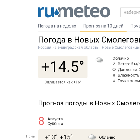
Погода на неделю
Прогноз на 10 дней
Поч
Погода в Новых Смолегов
Россия
Ленинградская область
Новые Смолеговицы
Облачно
+14.5°
Ветер:
2
м/с
Давление:
Влажность
Точка росы
Ощущается как +16°
Прогноз погоды в Новых Смолего
8
Августа
Суббота
+13°..+15°
Ночь
Облачно