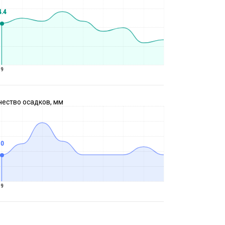
4.4
9
чество осадков, мм
0
9