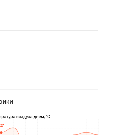
а
фики
ратура воздуха днем, °C
22°