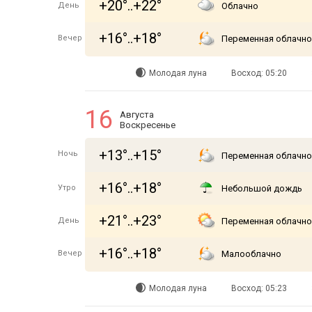
+20°..+22°
День
Облачно
+16°..+18°
Вечер
Переменная облачно
Молодая луна
Восход: 05:20
16
Августа
Воскресенье
+13°..+15°
Ночь
Переменная облачно
+16°..+18°
Утро
Небольшой дождь
+21°..+23°
День
Переменная облачно
+16°..+18°
Вечер
Малооблачно
Молодая луна
Восход: 05:23