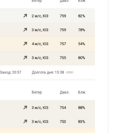
Ветер
Давл.
Влж.
2 м/с, ЮЗ
759
82%
3 м/с, ЮЗ
759
78%
4 м/с, ЮЗ
757
54%
3 м/с, ЮЗ
755
80%
Заход: 20:57
Долгота дня: 15:38
−05:01
Ветер
Давл.
Влж.
3 м/с, ЮЗ
754
88%
3 м/с, ЮЗ
753
83%