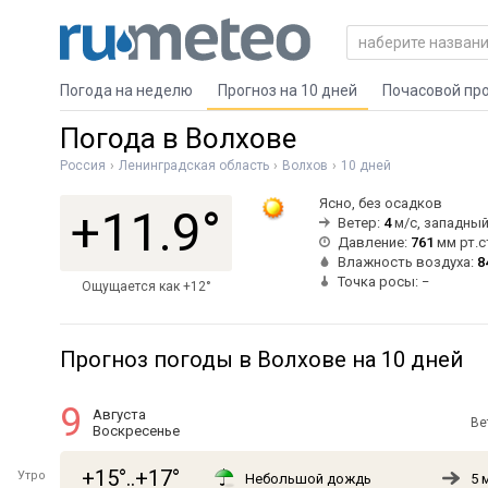
Погода на неделю
Прогноз на 10 дней
Почасовой пр
Погода в Волхове
Россия
Ленинградская область
Волхов
10 дней
Ясно, без осадков
+11.9°
Ветер:
4
м/с, западны
Давление:
761
мм рт.с
Влажность воздуха:
8
Точка росы: −
Ощущается как +12°
Прогноз погоды в Волхове на 10 дней
9
Августа
Ве
Воскресенье
+15°..+17°
Утро
Небольшой дождь
5 