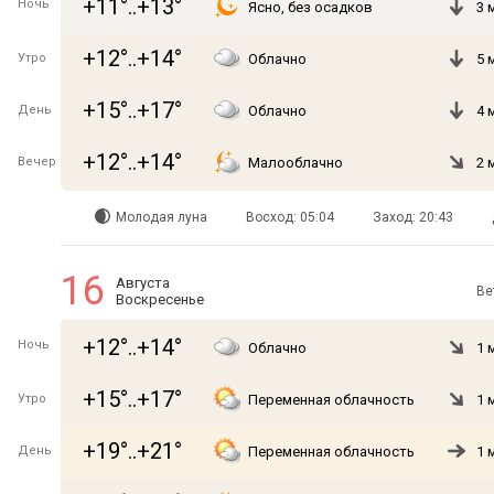
+11°..+13°
Ночь
Ясно, без осадков
3 
+12°..+14°
Утро
Облачно
5 
+15°..+17°
День
Облачно
4 
+12°..+14°
Вечер
Малооблачно
2 
Молодая луна
Восход: 05:04
Заход: 20:43
16
Августа
Ве
Воскресенье
+12°..+14°
Ночь
Облачно
1 
+15°..+17°
Утро
Переменная облачность
1 
+19°..+21°
День
Переменная облачность
1 