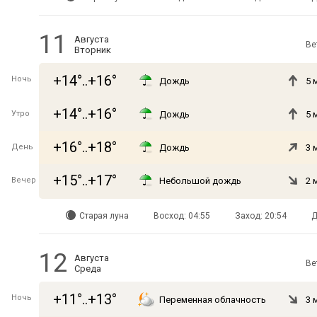
11
Августа
Ве
Вторник
+14°..+16°
Ночь
Дождь
5 
+14°..+16°
Утро
Дождь
5 
+16°..+18°
День
Дождь
3 
+15°..+17°
Вечер
Небольшой дождь
2 
Старая луна
Восход: 04:55
Заход: 20:54
Д
12
Августа
Ве
Среда
+11°..+13°
Ночь
Переменная облачность
3 