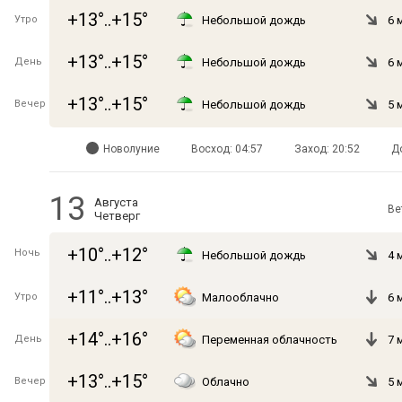
+13°..+15°
Утро
Небольшой дождь
6 
+13°..+15°
День
Небольшой дождь
6 
+13°..+15°
Вечер
Небольшой дождь
5 
Новолуние
Восход: 04:57
Заход: 20:52
Д
13
Августа
Ве
Четверг
+10°..+12°
Ночь
Небольшой дождь
4 
+11°..+13°
Утро
Малооблачно
6 
+14°..+16°
День
Переменная облачность
7 
+13°..+15°
Вечер
Облачно
5 