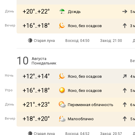
+20°..+22°
День
Дождь
5 
+16°..+18°
Вечер
Ясно, без осадков
3 
Старая луна
Восход: 04:50
Заход: 21:00
Д
10
Августа
Ве
Понедельник
+12°..+14°
Ночь
Ясно, без осадков
4 
+16°..+18°
Утро
Ясно, без осадков
5 
+21°..+23°
День
Переменная облачность
6 
+18°..+20°
Вечер
Малооблачно
5 
Старая луна
Восход: 04:52
Заход: 20:57
Д