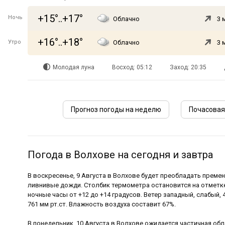
+15°..+17°
Ночь
Облачно
3 
+16°..+18°
Утро
Облачно
3 
Молодая луна
Восход: 05:12
Заход: 20:35
Прогноз погоды на неделю
Почасовая
Погода в Волхове на сегодня и завтра
В воскресенье, 9 Августа в Волхове будет преобладать прем
ливнивые дожди. Столбик термометра остановится на отметке 
ночные часы от +12 до +14 градусов. Ветер западный, слабый,
761 мм рт.ст. Влажность воздуха составит 67%.
В понедельник, 10 Августа в Волхове ожидается частичная обл