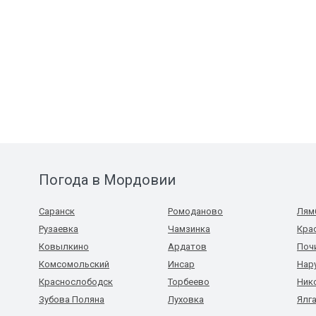
Погода в Мордовии
Саранск
Ромоданово
Лям
Рузаевка
Чамзинка
Кра
Ковылкино
Ардатов
Поч
Комсомольский
Инсар
Нар
Краснослободск
Торбеево
Ник
Зубова Поляна
Луховка
Ялг