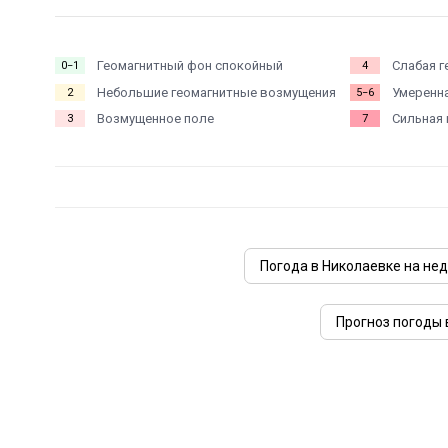
Геомагнитный фон спокойный
Слабая г
0−1
4
Небольшие геомагнитные возмущения
Умеренна
2
5−6
Возмущенное поле
Сильная 
3
7
Погода в Николаевке на не
Прогноз погоды 