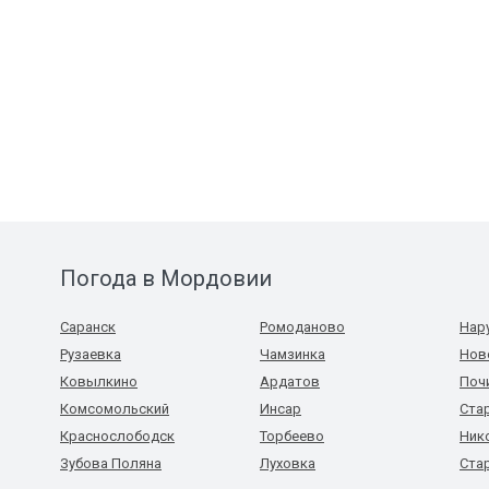
Погода в Мордовии
Саранск
Ромоданово
Нар
Рузаевка
Чамзинка
Нов
Ковылкино
Ардатов
Поч
Комсомольский
Инсар
Ста
Краснослободск
Торбеево
Ник
Зубова Поляна
Луховка
Ста