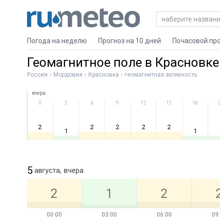
Погода на неделю
Прогноз на 10 дней
Почасовой пр
Геомагнитное поле в Красновке
Россия
Мордовия
Красновка
геомагнитная активность
вчера
0
3
6
9
12
15
18
2
2
2
2
2
1
1
5
августа,
вчера
2
1
2
00:00
03:00
06:00
09