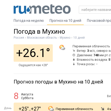
Погода на неделю
Прогноз на 10 дней
Почасовой пр
Погода в Мухино
Россия
Московская область
Мухино
10 дней
Переменная облачность
+26.1°
Ветер:
3
м/с, северо-
Давление:
748
мм рт.с
Влажность воздуха:
5
Точка росы: −
Ощущается как +28°
Прогноз погоды в Мухино на 10 дней
8
Августа
Ве
Суббота
+25°..+27°
День
Переменная облачность
4 