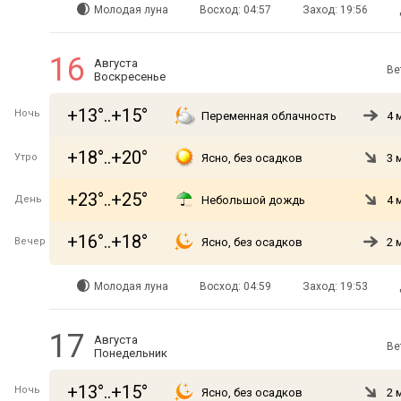
Молодая луна
Восход: 04:57
Заход: 19:56
16
Августа
Ве
Воскресенье
+13°..+15°
Ночь
Переменная облачность
4 
+18°..+20°
Утро
Ясно, без осадков
3 
+23°..+25°
День
Небольшой дождь
4 
+16°..+18°
Вечер
Ясно, без осадков
2 
Молодая луна
Восход: 04:59
Заход: 19:53
17
Августа
Ве
Понедельник
+13°..+15°
Ночь
Ясно, без осадков
2 