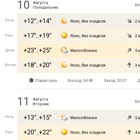
10
Августа
Ве
Понедельник
+12°..+14°
Ночь
Ясно, без осадков
2 
+17°..+19°
Утро
Ясно, без осадков
2 
+23°..+25°
День
Малооблачно
3 
+18°..+20°
Вечер
Ясно, без осадков
3 
Старая луна
Восход: 04:48
Заход: 20:07
Д
11
Августа
Ве
Вторник
+13°..+15°
Ночь
Малооблачно
3 
+20°..+22°
Утро
Ясно, без осадков
4 