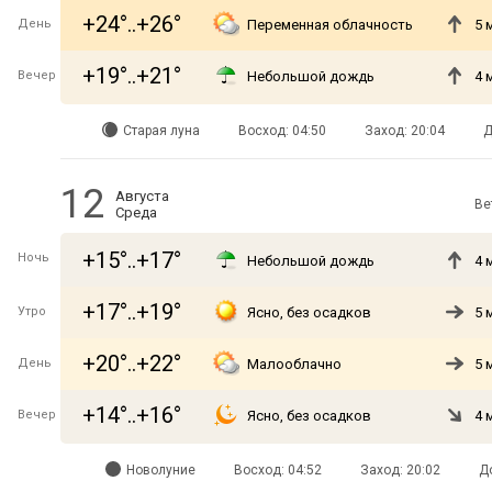
+24°..+26°
День
Переменная облачность
5 
+19°..+21°
Вечер
Небольшой дождь
4 
Старая луна
Восход: 04:50
Заход: 20:04
Д
12
Августа
Ве
Среда
+15°..+17°
Ночь
Небольшой дождь
4 
+17°..+19°
Утро
Ясно, без осадков
5 
+20°..+22°
День
Малооблачно
5 
+14°..+16°
Вечер
Ясно, без осадков
4 
Новолуние
Восход: 04:52
Заход: 20:02
Д