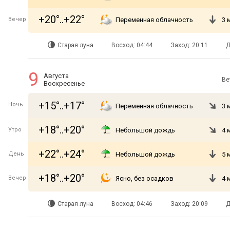
+20°..+22°
Вечер
Переменная облачность
3 
Старая луна
Восход: 04:44
Заход: 20:11
Д
9
Августа
Ве
Воскресенье
+15°..+17°
Ночь
Переменная облачность
3 
+18°..+20°
Утро
Небольшой дождь
4 
+22°..+24°
День
Небольшой дождь
5 
+18°..+20°
Вечер
Ясно, без осадков
4 
Старая луна
Восход: 04:46
Заход: 20:09
Д