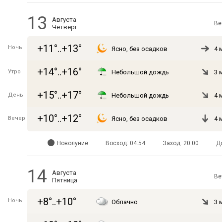
13
Августа
Ве
Четверг
+11°..+13°
Ночь
Ясно, без осадков
4 
+14°..+16°
Утро
Небольшой дождь
3 
+15°..+17°
День
Небольшой дождь
4 
+10°..+12°
Вечер
Ясно, без осадков
4 
Новолуние
Восход: 04:54
Заход: 20:00
Д
14
Августа
Ве
Пятница
+8°..+10°
Ночь
Облачно
3 