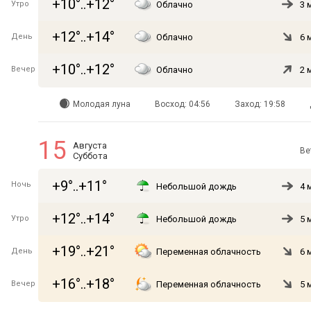
+10°..+12°
Утро
Облачно
3 
+12°..+14°
День
Облачно
6 
+10°..+12°
Вечер
Облачно
2 
Молодая луна
Восход: 04:56
Заход: 19:58
15
Августа
Ве
Суббота
+9°..+11°
Ночь
Небольшой дождь
4 
+12°..+14°
Утро
Небольшой дождь
5 
+19°..+21°
День
Переменная облачность
6 
+16°..+18°
Вечер
Переменная облачность
5 