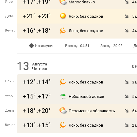
+17°..+19°
Утро
Малооблачно
4 
+21°..+23°
День
Ясно, без осадков
5 
+16°..+18°
Вечер
Ясно, без осадков
4 
Новолуние
Восход: 04:51
Заход: 20:03
Д
13
Августа
Ве
Четверг
+12°..+14°
Ночь
Ясно, без осадков
3 
+15°..+17°
Утро
Небольшой дождь
5 
+18°..+20°
День
Переменная облачность
5 
+13°..+15°
Вечер
Ясно, без осадков
2 