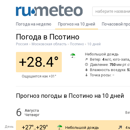
Погода на неделю
Прогноз на 10 дней
Почасовой пр
Погода в Псотино
Россия
Московская область
Псотино
10 дней
Небольшой дождь
+28.4°
Ветер:
4
м/с, юго-зап
Давление:
750
мм рт.с
Влажность воздуха:
5
Точка росы: −
Ощущается как +31°
Прогноз погоды в Псотино на 10 дней
6
Августа
Ве
Четверг
+27°..+29°
День
Небольшой дождь
4 