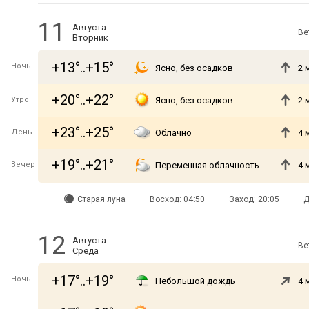
11
Августа
Ве
Вторник
+13°..+15°
Ночь
Ясно, без осадков
2 
+20°..+22°
Утро
Ясно, без осадков
2 
+23°..+25°
День
Облачно
4 
+19°..+21°
Вечер
Переменная облачность
4 
Старая луна
Восход: 04:50
Заход: 20:05
Д
12
Августа
Ве
Среда
+17°..+19°
Ночь
Небольшой дождь
4 