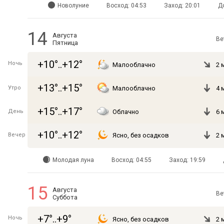
Новолуние
Восход: 04:53
Заход: 20:01
Д
14
Августа
Ве
Пятница
+10°..+12°
Ночь
Малооблачно
2 
+13°..+15°
Утро
Малооблачно
4 
+15°..+17°
День
Облачно
6 
+10°..+12°
Вечер
Ясно, без осадков
2 
Молодая луна
Восход: 04:55
Заход: 19:59
15
Августа
Ве
Суббота
+7°..+9°
Ночь
Ясно, без осадков
2 