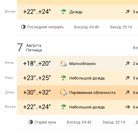
+22°..+24°
Вечер
Дождь
3 
Последняя четверть
Восход: 04:40
Заход: 20:16
7
Августа
Ве
Пятница
+18°..+20°
Ночь
Малооблачно
2 
+23°..+25°
Утро
Небольшой дождь
3 
+30°..+32°
День
Переменная облачность
6 
+22°..+24°
Вечер
Небольшой дождь
6 
Старая луна
Восход: 04:42
Заход: 20:14
Д