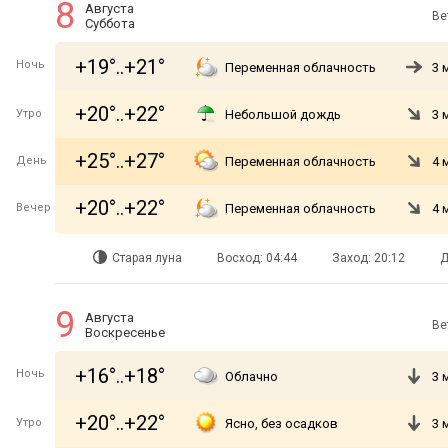
8
Августа
Ве
Суббота
+19°..+21°
Ночь
Переменная облачность
3 
+20°..+22°
Утро
Небольшой дождь
3 
+25°..+27°
День
Переменная облачность
4 
+20°..+22°
Вечер
Переменная облачность
4 
Старая луна
Восход: 04:44
Заход: 20:12
Д
9
Августа
Ве
Воскресенье
+16°..+18°
Ночь
Облачно
3 
+20°..+22°
Утро
Ясно, без осадков
3 