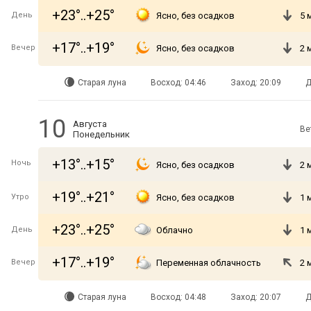
+23°..+25°
День
Ясно, без осадков
5 
+17°..+19°
Вечер
Ясно, без осадков
2 
Старая луна
Восход: 04:46
Заход: 20:09
Д
10
Августа
Ве
Понедельник
+13°..+15°
Ночь
Ясно, без осадков
2 
+19°..+21°
Утро
Ясно, без осадков
1 
+23°..+25°
День
Облачно
1 
+17°..+19°
Вечер
Переменная облачность
2 
Старая луна
Восход: 04:48
Заход: 20:07
Д